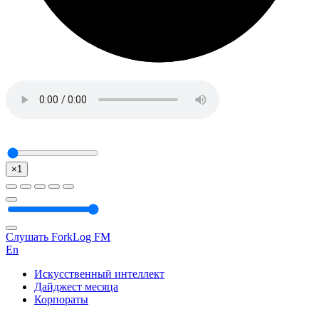
×1
Слушать ForkLog FM
En
Искусственный интеллект
Дайджест месяца
Корпораты