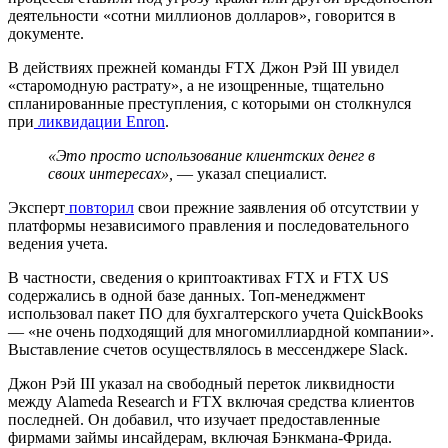
деятельности «сотни миллионов долларов», говорится в
документе.
В действиях прежней команды FTX Джон Рэй III увидел
«старомодную растрату», а не изощренные, тщательно
спланированные преступления, с которыми он столкнулся
при
ликвидации Enron
.
«Это просто использование клиентских денег в
своих интересах»,
— указал специалист.
Эксперт
повторил
свои прежние заявления об отсутствии у
платформы независимого правления и последовательного
ведения учета.
В частности, сведения о криптоактивах FTX и FTX US
содержались в одной базе данных. Топ-менеджмент
использовал пакет ПО для бухгалтерского учета QuickBooks
— «не очень подходящий для многомиллиардной компании».
Выставление счетов осуществлялось в мессенджере Slack.
Джон Рэй III указал на свободный переток ликвидности
между Alameda Research и FTX включая средства клиентов
последней. Он добавил, что изучает предоставленные
фирмами займы инсайдерам, включая Бэнкмана-Фрида.