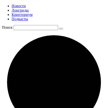
Новости
Лонгриды
Крипториум
Подкасты
Поиск