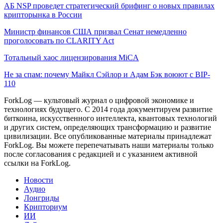
АБ NSP проведет стратегический брифинг о новых правилах
крипторынка в России
Министр финансов США призвал Сенат немедленно
проголосовать по CLARITY Act
Тотальный хаос лицензирования MiCA
Не за спам: почему Майкл Сэйлор и Адам Бэк воюют с BIP-
110
ForkLog — культовый журнал о цифровой экономике и
технологиях будущего. С 2014 года документируем развитие
биткоина, искусственного интеллекта, квантовых технологий
и других систем, определяющих трансформацию и развитие
цивилизации.
Все опубликованные материалы принадлежат
ForkLog. Вы можете перепечатывать наши материалы только
после согласования с редакцией и с указанием активной
ссылки на ForkLog.
Новости
Аудио
Лонгриды
Крипториум
ИИ