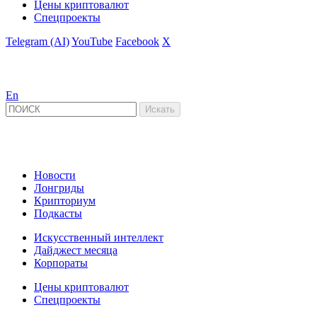
Цены криптовалют
Спецпроекты
Telegram (AI)
YouTube
Facebook
X
En
Новости
Лонгриды
Крипториум
Подкасты
Искусственный интеллект
Дайджест месяца
Корпораты
Цены криптовалют
Спецпроекты