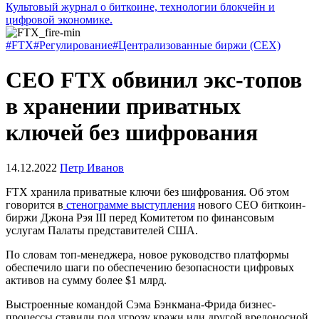
Культовый журнал о биткоине, технологии блокчейн и
цифровой экономике.
#FTX
#Регулирование
#Централизованные биржи (CEX)
CEO FTX обвинил экс-топов
в хранении приватных
ключей без шифрования
14.12.2022
Петр Иванов
FTX хранила приватные ключи без шифрования. Об этом
говорится в
стенограмме выступления
нового CEO биткоин-
биржи Джона Рэя III перед Комитетом по финансовым
услугам Палаты представителей США.
По словам топ-менеджера, новое руководство платформы
обеспечило шаги по обеспечению безопасности цифровых
активов на сумму более $1 млрд.
Выстроенные командой Сэма Бэнкмана-Фрида бизнес-
процессы ставили под угрозу кражи или другой вредоносной