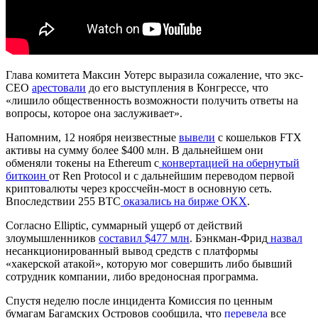
Глава комитета Максин Уотерс выразила сожаление, что экс-
CEO
арестовали
до его выступления в Конгрессе, что
«лишило общественность возможности получить ответы на
вопросы, которое она заслуживает».
Напомним, 12 ноября неизвестные
вывели
с кошельков FTX
активы на сумму более $400 млн. В дальнейшем они
обменяли токены на Ethereum с
конвертацией на обернутый
биткоин
от Ren Protocol и с дальнейшим переводом первой
криптовалюты через кроссчейн-мост в основную сеть.
Впоследствии 255 BTC
оказались на бирже OKX
.
Согласно Elliptic, суммарный ущерб от действий
злоумышленников
составил $477 млн
. Бэнкман-Фрид
назвал
несанкционированный вывод средств с платформы
«хакерской атакой», которую мог совершить либо бывший
сотрудник компании, либо вредоносная программа.
Спустя неделю после инцидента Комиссия по ценным
бумагам Багамских Островов сообщила, что
перевела
все