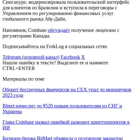
Сингапуре, модернизировала пользовательский интерфейс
для клиентов из Бразилии и вступила в переговоры с
Управлением по регулированию финансовых услуг
глобального рынка Абу-Даби.
Напомним, Coinbase
обсуждает
получение лицензии с
регуляторами Канады.
Подписывайтесь на ForkLog в социальных сетях
Telegram (основной канал)
Facebook
X
Нашли ошибку в тексте? Выделите ее и нажмите
CTRL+ENTER
Материалы по теме
Оборот бессрочных фьючерсов на CEX упал до минимумов
2023 года
Bitget начислит до $520 новым пользователям из СНГ и
Украины
Глава Coinbase назвал ошибкой разворот криптопроектов к
ИИ
Биткоин-биржа BitMart объявила о поэтапном закрытии