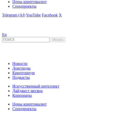
Цены криптовалют
Спецпроекты
Telegram (AI)
YouTube
Facebook
X
En
Новости
Лонгриды
Крипториум
Подкасты
Искусственный интеллект
Дайджест месяца
Корпораты
Цены криптовалют
Спецпроекты