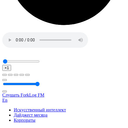
×1
Слушать ForkLog FM
En
Искусственный интеллект
Дайджест месяца
Корпораты