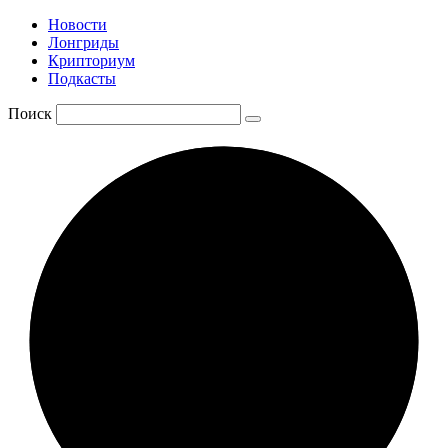
Новости
Лонгриды
Крипториум
Подкасты
Поиск