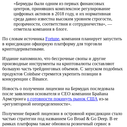
«Бермуды были одним из первых финансовых
центров, принявших комплексное регулирование
цифровых активов в 2018 году, и их нормативная
среда давно известна высоким уровнем строгости,
прозрачности, соответствия и сотрудничества», —
отметила компания в блоге.
По словам источника
Fortune
, компания планирует запустить
в юрисдикции офшорную платформу для торговли
криптодеривативами.
Издание напомнило, что бессрочные свопы и другие
производные инструменты на криптовалюты составляют
большую часть трейдинговых объемов. С запуском подобных
продуктов Coinbase стремится укрепить позиции в
конкуренции с Binance.
Новость о получении лицензии на Бермудах последовала
после заявления основателя и CEO компании Брайана
Армстронга
о готовности покинуть рынок США
из-за
«регуляторной неопределенности».
Получение биржей лицензии в островной юрисдикции стало
частью стратегии под названием Go Broad & Go Deep. В ее
рамках платформа также обновила розничный сервис в