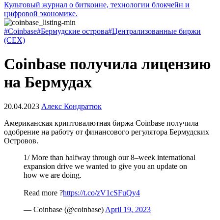
Культовый журнал о биткоине, технологии блокчейн и
цифровой экономике.
#Coinbase
#Бермудские острова
#Централизованные биржи
(CEX)
Coinbase получила лицензию
на Бермудах
20.04.2023
Алекс Кондратюк
Американская криптовалютная биржа Coinbase получила
одобрение на работу от финансового регулятора Бермудских
Островов.
1/ More than halfway through our 8–week international
expansion drive we wanted to give you an update on
how we are doing.
Read more ?
https://t.co/zV1cSFuQy4
— Coinbase (@coinbase)
April 19, 2023