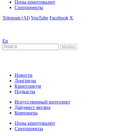
Цены криптовалют
Спецпроекты
Telegram (AI)
YouTube
Facebook
X
En
Новости
Лонгриды
Крипториум
Подкасты
Искусственный интеллект
Дайджест месяца
Корпораты
Цены криптовалют
Спецпроекты