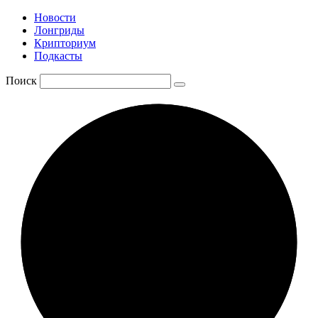
Новости
Лонгриды
Крипториум
Подкасты
Поиск