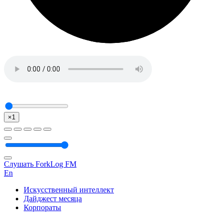
×1
Слушать ForkLog FM
En
Искусственный интеллект
Дайджест месяца
Корпораты