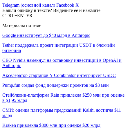
Telegram (основной канал)
Facebook
X
Нашли ошибку в тексте? Выделите ее и нажмите
CTRL+ENTER
Материалы по теме
Google инвестирует до $40 млрд в Anthropic
Tether поддержала проект интеграции USDT в блокчейн
биткоина
CEO Nvidia намекнул на остановку инвестиций в OpenAI и
Anthropic
Акселератор стартапов Y Combinator интегрирует USDC
Pump.fun создал фонд поддержки проектов на $3 млн
Стейблкоин-платформа Rain привлекла $250 млн при оценке
в $1,95 млрд
СМИ: оценка платформы предсказаний Kalshi достигла $11
млрд
Kraken привлекла $800 млн при оценке $20 млрд