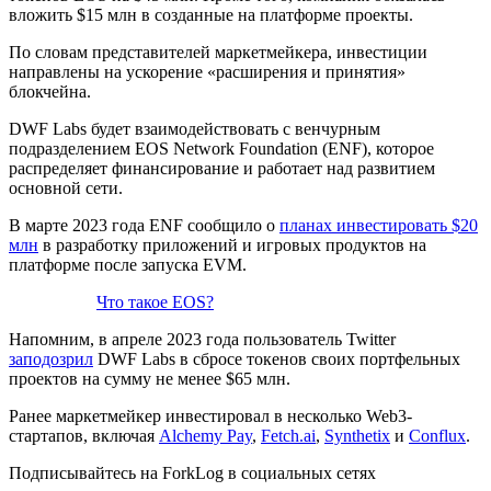
вложить $15 млн в созданные на платформе проекты.
По словам представителей маркетмейкера, инвестиции
направлены на ускорение «расширения и принятия»
блокчейна.
DWF Labs будет взаимодействовать с венчурным
подразделением EOS Network Foundation (ENF), которое
распределяет финансирование и работает над развитием
основной сети.
В марте 2023 года ENF сообщило о
планах инвестировать $20
млн
в разработку приложений и игровых продуктов на
платформе после запуска
EVM
.
Что такое EOS?
Напомним, в апреле 2023 года пользователь Twitter
заподозрил
DWF Labs в сбросе токенов своих портфельных
проектов на сумму не менее $65 млн.
Ранее маркетмейкер инвестировал в несколько Web3-
стартапов, включая
Alchemy Pay
,
Fetch.ai
,
Synthetix
и
Conflux
.
Подписывайтесь на ForkLog в социальных сетях