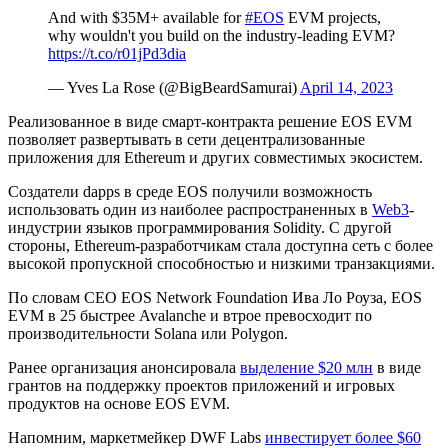
And with $35M+ available for
#EOS
EVM projects,
why wouldn't you build on the industry-leading EVM?
https://t.co/r01jPd3dia
— Yves La Rose (@BigBeardSamurai)
April 14, 2023
Реализованное в виде смарт-контракта решение EOS EVM
позволяет развертывать в сети децентрализованные
приложения для Ethereum и других совместимых экосистем.
Создатели
dapps
в среде EOS получили возможность
использовать один из наиболее распространенных в
Web3
-
индустрии языков программирования Solidity. С другой
стороны, Ethereum-разработчикам стала доступна сеть с более
высокой пропускной способностью и низкими транзакциями.
По словам CEO EOS Network Foundation Ива Ло Роуза, EOS
EVM в 25 быстрее Avalanche и втрое превосходит по
производительности Solana или Polygon.
Ранее организация анонсировала
выделение $20 млн
в виде
грантов на поддержку проектов приложений и игровых
продуктов на основе EOS EVM.
Напомним, маркетмейкер DWF Labs
инвестирует более $60