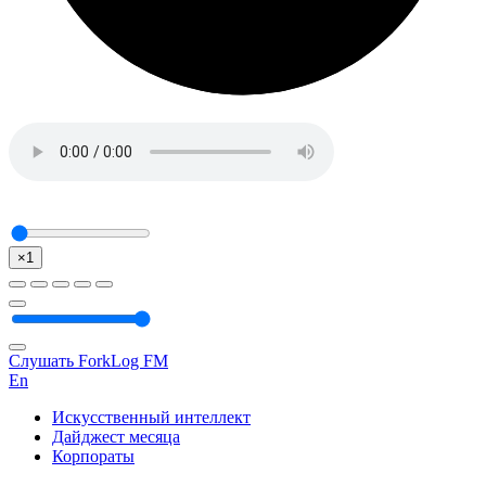
×1
Слушать ForkLog FM
En
Искусственный интеллект
Дайджест месяца
Корпораты