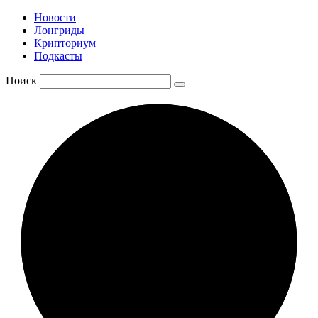
Новости
Лонгриды
Крипториум
Подкасты
Поиск