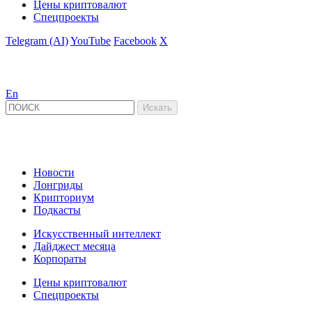
Цены криптовалют
Спецпроекты
Telegram (AI)
YouTube
Facebook
X
En
Новости
Лонгриды
Крипториум
Подкасты
Искусственный интеллект
Дайджест месяца
Корпораты
Цены криптовалют
Спецпроекты