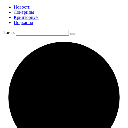
Новости
Лонгриды
Крипториум
Подкасты
Поиск