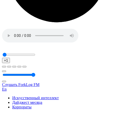
×1
Слушать ForkLog FM
En
Искусственный интеллект
Дайджест месяца
Корпораты