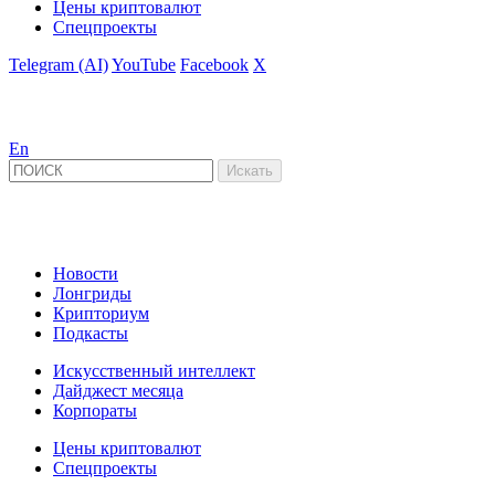
Цены криптовалют
Спецпроекты
Telegram (AI)
YouTube
Facebook
X
En
Новости
Лонгриды
Крипториум
Подкасты
Искусственный интеллект
Дайджест месяца
Корпораты
Цены криптовалют
Спецпроекты