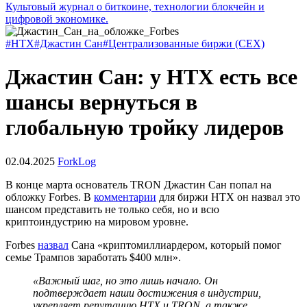
Культовый журнал о биткоине, технологии блокчейн и
цифровой экономике.
#HTX
#Джастин Сан
#Централизованные биржи (CEX)
Джастин Сан: у HTX есть все
шансы вернуться в
глобальную тройку лидеров
02.04.2025
ForkLog
В конце марта основатель TRON Джастин Сан попал на
обложку Forbes. В
комментарии
для биржи HTX он назвал это
шансом представить не только себя, но и всю
криптоиндустрию на мировом уровне.
Forbes
назвал
Сана «криптомиллиардером, который помог
семье Трампов заработать $400 млн».
«Важный шаг, но это лишь начало. Он
подтверждает наши достижения в индустрии,
укрепляет репутацию HTX и TRON, а также