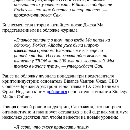
повышает их узнаваемость. В бизнесе одобрение
Forbes — это знак доверия и авторитета», —
прокомментировал Сан.
Бизнесмен стал вторым китайцем после Джека Ма,
представленным на обложке журнала.
«Главное отличие в том, что когда Ма попал на
обложку Forbes, Alibaba уже была широко
известным брендом. Блокчейн же все еще на
ранней стадии. Из семи миллиардов человек на
планете у TRON лишь 300 млн пользователей. Мы
только в начале пути», — утверждает Сан.
Ранее на обложку журнала попадали три представителя
криптоиндустрии: основатель Binance Чанпэн Чжао, CEO
Coinbase Брайан Армстронг и экс-глава FTX Сэм Бэнкман-
Фрид. Недавно к ним
добавился
основатель компании Strategy
Майкл Сэйлор.
Говоря о своей роли в индустрии, Сан заявил, что настроен
оптимистично и планирует оставаться в ней еще как минимум
несколько десятков лет, чтобы вывести на новый уровень:
«Я верю, что смогу приносить пользу