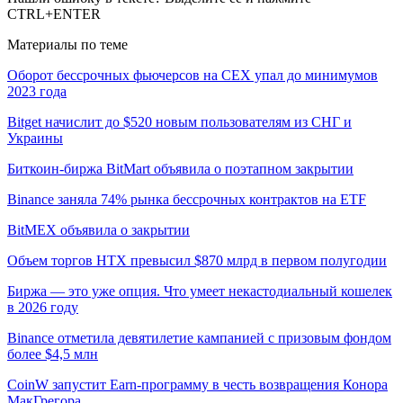
CTRL+ENTER
Материалы по теме
Оборот бессрочных фьючерсов на CEX упал до минимумов
2023 года
Bitget начислит до $520 новым пользователям из СНГ и
Украины
Биткоин-биржа BitMart объявила о поэтапном закрытии
Binance заняла 74% рынка бессрочных контрактов на ETF
BitMEX объявила о закрытии
Объем торгов HTX превысил $870 млрд в первом полугодии
Биржа — это уже опция. Что умеет некастодиальный кошелек
в 2026 году
Binance отметила девятилетие кампанией с призовым фондом
более $4,5 млн
CoinW запустит Earn-программу в честь возвращения Конора
МакГрегора