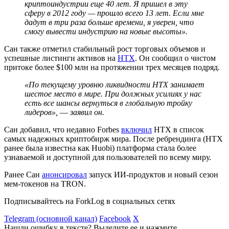
криптоиндустрии еще 40 лет. Я пришел в эту
сферу в 2012 году — прошло всего 13 лет. Если мне
дадут в три раза больше времени, я уверен, что
смогу вывести индустрию на новые высоты».
Сан также отметил стабильный рост торговых объемов и
успешные листинги активов на
HTX
. Он сообщил о чистом
притоке более $100 млн на протяжении трех месяцев подряд.
«По текущему уровню ликвидности HTX занимает
шестое место в мире. При должных усилиях у нас
есть все шансы вернуться в глобальную тройку
лидеров», ― заявил он.
Сан добавил, что недавно Forbes
включил
HTX в список
самых надежных криптобирж мира. После ребрендинга (HTX
ранее была известна как Huobi) платформа стала более
узнаваемой и доступной для пользователей по всему миру.
Ранее Сан
анонсировал
запуск ИИ-продуктов и новый сезон
мем-токенов на TRON.
Подписывайтесь на ForkLog в социальных сетях
Telegram (основной канал)
Facebook
X
Нашли ошибку в тексте? Выделите ее и нажмите