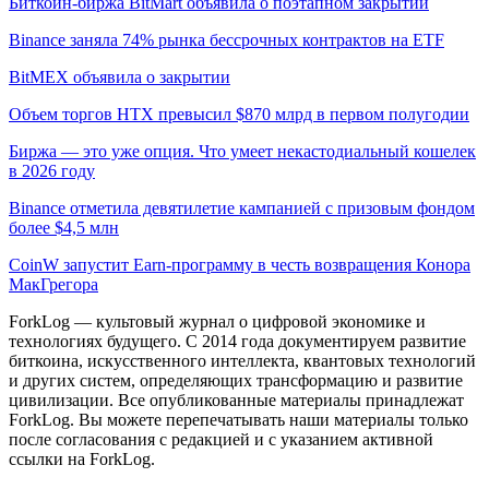
Биткоин-биржа BitMart объявила о поэтапном закрытии
Binance заняла 74% рынка бессрочных контрактов на ETF
BitMEX объявила о закрытии
Объем торгов HTX превысил $870 млрд в первом полугодии
Биржа — это уже опция. Что умеет некастодиальный кошелек
в 2026 году
Binance отметила девятилетие кампанией с призовым фондом
более $4,5 млн
CoinW запустит Earn-программу в честь возвращения Конора
МакГрегора
ForkLog — культовый журнал о цифровой экономике и
технологиях будущего. С 2014 года документируем развитие
биткоина, искусственного интеллекта, квантовых технологий
и других систем, определяющих трансформацию и развитие
цивилизации.
Все опубликованные материалы принадлежат
ForkLog. Вы можете перепечатывать наши материалы только
после согласования с редакцией и с указанием активной
ссылки на ForkLog.