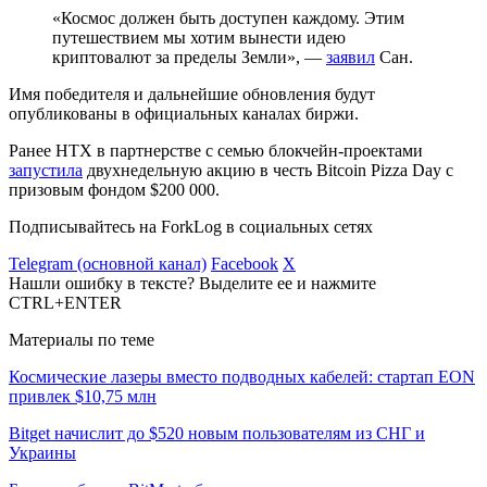
«Космос должен быть доступен каждому. Этим
путешествием мы хотим вынести идею
криптовалют за пределы Земли», —
заявил
Сан.
Имя победителя и дальнейшие обновления будут
опубликованы в официальных каналах биржи.
Ранее HTX в партнерстве с семью блокчейн-проектами
запустила
двухнедельную акцию в честь Bitcoin Pizza Day с
призовым фондом $200 000.
Подписывайтесь на ForkLog в социальных сетях
Telegram (основной канал)
Facebook
X
Нашли ошибку в тексте? Выделите ее и нажмите
CTRL+ENTER
Материалы по теме
Космические лазеры вместо подводных кабелей: стартап EON
привлек $10,75 млн
Bitget начислит до $520 новым пользователям из СНГ и
Украины