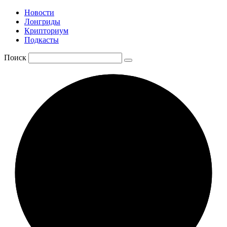
Новости
Лонгриды
Крипториум
Подкасты
Поиск