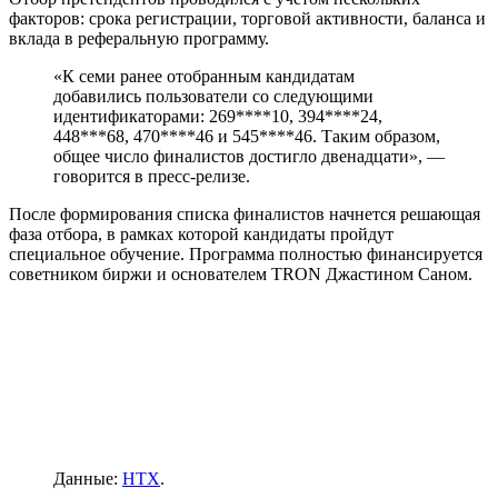
факторов: срока регистрации, торговой активности, баланса и
вклада в реферальную программу.
«К семи ранее отобранным кандидатам
добавились пользователи со следующими
идентификаторами: 269****10, 394****24,
448***68, 470****46 и 545****46. Таким образом,
общее число финалистов достигло двенадцати», ―
говорится в пресс-релизе.
После формирования списка финалистов начнется решающая
фаза отбора, в рамках которой кандидаты пройдут
специальное обучение. Программа полностью финансируется
советником биржи и основателем TRON Джастином Саном.
Данные:
HTX
.