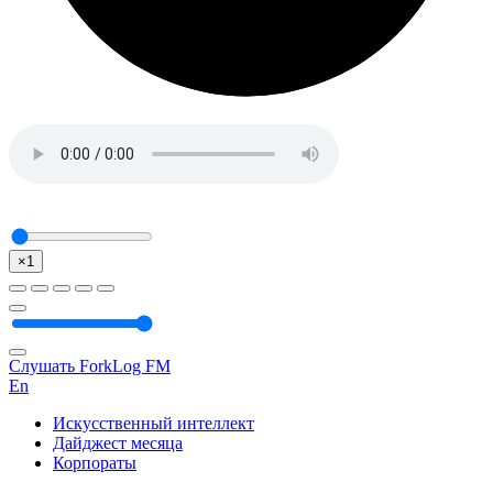
×1
Слушать ForkLog FM
En
Искусственный интеллект
Дайджест месяца
Корпораты