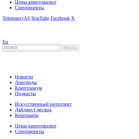
Цены криптовалют
Спецпроекты
Telegram (AI)
YouTube
Facebook
X
En
Новости
Лонгриды
Крипториум
Подкасты
Искусственный интеллект
Дайджест месяца
Корпораты
Цены криптовалют
Спецпроекты