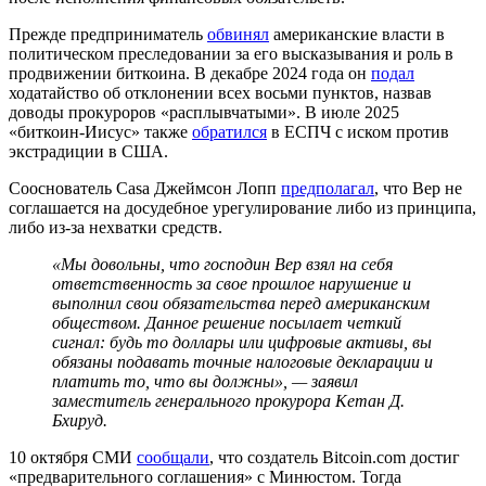
Прежде предприниматель
обвинял
американские власти в
политическом преследовании за его высказывания и роль в
продвижении биткоина. В декабре 2024 года он
подал
ходатайство об отклонении всех восьми пунктов, назвав
доводы прокуроров «расплывчатыми». В июле 2025
«биткоин-Иисус» также
обратился
в
ЕСПЧ
с иском против
экстрадиции в США.
Сооснователь Casa Джеймсон Лопп
предполагал
, что Вер не
соглашается на досудебное урегулирование либо из принципа,
либо из-за нехватки средств.
«Мы довольны, что господин Вер взял на себя
ответственность за свое прошлое нарушение и
выполнил свои обязательства перед американским
обществом. Данное решение посылает четкий
сигнал: будь то доллары или цифровые активы, вы
обязаны подавать точные налоговые декларации и
платить то, что вы должны», — заявил
заместитель генерального прокурора Кетан Д.
Бхируд.
10 октября СМИ
сообщали
, что создатель Bitcoin.com достиг
«предварительного соглашения» с Минюстом. Тогда