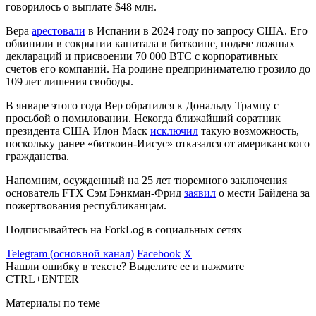
говорилось о выплате $48 млн.
Вера
арестовали
в Испании в 2024 году по запросу США. Его
обвинили в сокрытии капитала в биткоине, подаче ложных
деклараций и присвоении 70 000 BTC с корпоративных
счетов его компаний. На родине предпринимателю грозило до
109 лет лишения свободы.
В январе этого года Вер обратился к Дональду Трампу с
просьбой о помиловании. Некогда ближайший соратник
президента США Илон Маск
исключил
такую возможность,
поскольку ранее «биткоин-Иисус» отказался от американского
гражданства.
Напомним, осужденный на 25 лет тюремного заключения
основатель FTX Сэм Бэнкман-Фрид
заявил
о мести Байдена за
пожертвования республиканцам.
Подписывайтесь на ForkLog в социальных сетях
Telegram (основной канал)
Facebook
X
Нашли ошибку в тексте? Выделите ее и нажмите
CTRL+ENTER
Материалы по теме