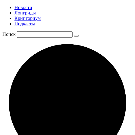
Новости
Лонгриды
Крипториум
Подкасты
Поиск