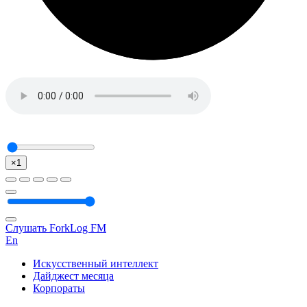
×1
Слушать ForkLog FM
En
Искусственный интеллект
Дайджест месяца
Корпораты