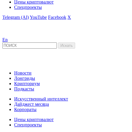
Цены криптовалют
Спецпроекты
Telegram (AI)
YouTube
Facebook
X
En
Новости
Лонгриды
Крипториум
Подкасты
Искусственный интеллект
Дайджест месяца
Корпораты
Цены криптовалют
Спецпроекты