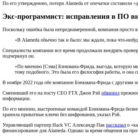
По его утверждению, потери Alameda от опечатки составили «
Экс-программист: исправления в ПО вн
Поскольку ошибка была непреднамеренной, компания просто в
«В Alameda обычно так и было: мы ждали, пока что-нибуд
Специалисты компании все время продолжали внедрять проверк
подчеркнул он.
«По мнению [Сэма] Бэнкмана-Фрида, выгода, которую мы 
тому подобного. Это была его философия работы, и она 
В ноябре 2022 года обе компании Бэнкмана-Фрида с другими 
Сменивший его на посту CEO FTX Джон Рэй
обвинил
прежнее
информации.
По его мнению, выстроенные командой Бэнкмана-Фрида бизн
хранила приватные ключи без шифрования, указал Рэй.
Управляющий партнер Hack VC Александр Пак
рассказал
о «ка
финансирование для Alameda. Однако за время общения на прот