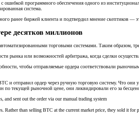
о с ошибкой программного обеспечения одного из институциона
зированная система.
ного ранее биржей клиента и подтвердил мнение скептиков — э
тере десятков миллионов
автоматизированными торговыми системами. Таким образом, тре
ности рынка или возможностей арбитража, когда сделки осущест
бности, чтобы отправляемые ордера соответствовали рыночным 
TC и отправил ордер через ручную торговую систему. Что они уп
оин по текущей рыночной цене, они ликвидировали его за бесцен
s, and sent out the order via our manual trading system
 Rather than selling BTC at the current market price, they sold it for p