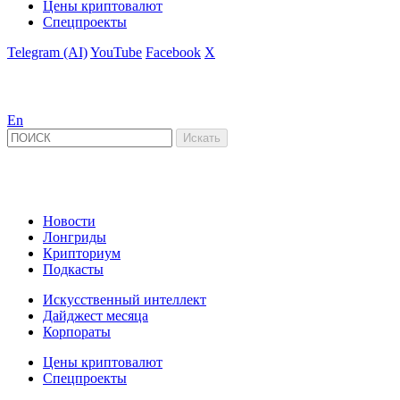
Цены криптовалют
Спецпроекты
Telegram (AI)
YouTube
Facebook
X
En
Новости
Лонгриды
Крипториум
Подкасты
Искусственный интеллект
Дайджест месяца
Корпораты
Цены криптовалют
Спецпроекты