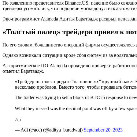
По заявлению представителя Binance.US, падение было связан
трейдеры усомнились, что подобное могла допустить автомати
Экс-программист Alameda Адитья Баратвадж раскрыл неназван
«Толстый палец» трейдера привел к по
По его словам, большинство операций фирмы осуществлялось 
Однако возникали ситуации вроде сбоя систем из-за волатиль
Алгоритмическое ПО Alameda проходило проверки работоспосо
отметил Баратвадж.
«Трейдер пытался продать “на новостях” крупный пакет B
несколько пробелов. Вместо того, чтобы продавать битк
The trader was trying to sell a block of BTC in response to new
What they missed was the decimal point was off by a few spaces.
7/n
— Adi (e/acc) (@aditya_baradwaj)
September 20, 2023