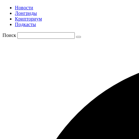
Новости
Лонгриды
Крипториум
Подкасты
Поиск