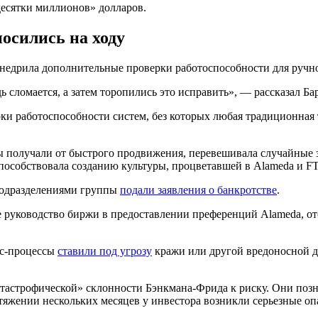
десятки миллионов» долларов.
осились на ходу
недрила дополнительные проверки работоспособности для ручно
ь сломается, а затем торопились это исправить», — рассказал Ба
и работоспособности систем, без которых любая традиционная т
получали от быстрого продвижения, перевешивала случайные за
способствовала созданию культуры, процветавшей в Alameda и F
подразделениями группы
подали заявления о банкротстве
.
 руководство биржи в предоставлении преференций Alameda, от
ес-процессы
ставили под угрозу
кражи или другой вредоносной д
тастрофической» склонности Бэнкмана-Фрида к риску. Они позн
яжении нескольких месяцев у инвестора возникли серьезные опа