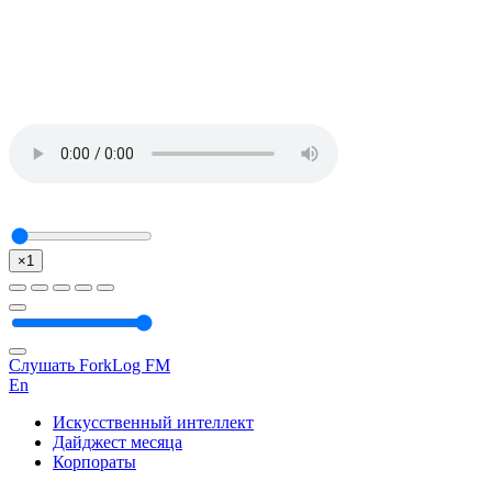
×1
Слушать ForkLog FM
En
Искусственный интеллект
Дайджест месяца
Корпораты