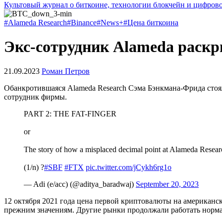
Культовый журнал о биткоине, технологии блокчейн и цифров
#Alameda Research
#Binance
#News+
#Цена биткоина
Экс-сотрудник Alameda раскр
21.09.2023
Роман Петров
Обанкротившаяся Alameda Research Сэма Бэнкмана-Фрида стояла
сотрудник фирмы.
PART 2: THE FAT-FINGER
or
The story of how a misplaced decimal point at Alameda Researc
(1/n) ?
#SBF
#FTX
pic.twitter.com/jCykh6rg1o
— Adi (e/acc) (@aditya_baradwaj)
September 20, 2023
12 октября 2021 года цена первой криптовалюты на американск
прежним значениям. Другие рынки продолжали работать норма