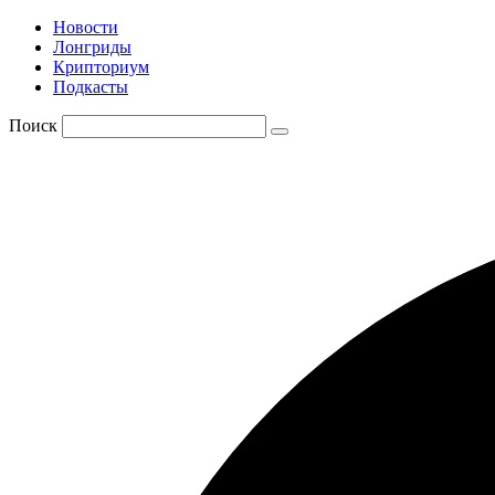
Новости
Лонгриды
Крипториум
Подкасты
Поиск