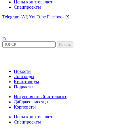
Цены криптовалют
Спецпроекты
Telegram (AI)
YouTube
Facebook
X
En
Новости
Лонгриды
Крипториум
Подкасты
Искусственный интеллект
Дайджест месяца
Корпораты
Цены криптовалют
Спецпроекты