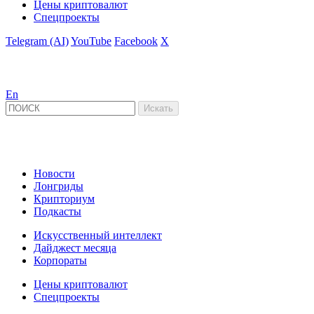
Цены криптовалют
Спецпроекты
Telegram (AI)
YouTube
Facebook
X
En
Новости
Лонгриды
Крипториум
Подкасты
Искусственный интеллект
Дайджест месяца
Корпораты
Цены криптовалют
Спецпроекты