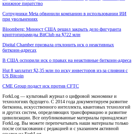
книжное пиратство
Сотрудники Meta обвинили компанию в использовании ИИ
при увольнениях
Bloomberg: Минюст США решил закрыть дело фигуранта
криптопирамиды BitClub на $722 млн
Digital Chamber призвала отклонить иск о неактивных
биткоин-адресах
В США оспорили иск о правах на неактивные биткоин-адреса
Hut 8 заплатит $2,35 млн по иску инвесторов из-за слияния с
US Bitcoin
CME Group подаст иск против CFTC
ForkLog — культовый журнал о цифровой экономике и
технологиях будущего. С 2014 года документируем развитие
биткоина, искусственного интеллекта, квантовых технологий
и других систем, определяющих трансформацию и развитие
цивилизации.
Все опубликованные материалы принадлежат
ForkLog. Вы можете перепечатывать наши материалы только
после согласования с редакцией и с указанием активной
ссылки на ForkLog.