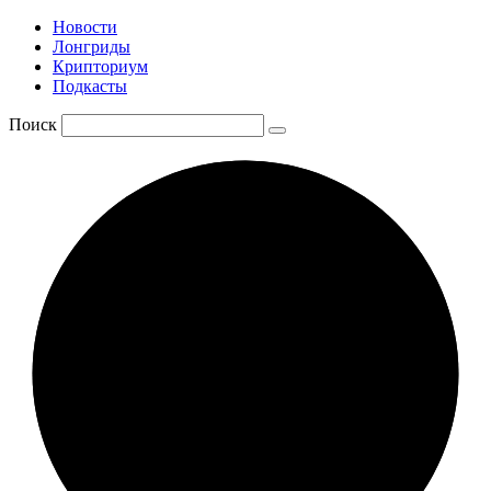
Новости
Лонгриды
Крипториум
Подкасты
Поиск