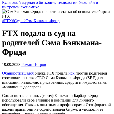
Культовый журнал о биткоине, технологии блокчейн и
цифровой экономике.
#FTX
#Суды
#Сэм Бэнкман-Фрид
FTX подала в суд на
родителей Сэма Бэнкмана-
Фрида
19.09.2023
Роман Петров
Обанкротившаяся
биржа FTX подала
иск
против родителей
сооснователя и экс-CEO Сэма Бэнкмана-Фрида (SBF) для
взыскания незаконно присвоенных средств и имущества на
«миллионы долларов».
Согласно заявлению, Джозеф Бэнкман и Барбара Фрид
использовали свое влияние в компании для личного
обогащения. Являясь опытными профессорами Стэнфордской
школы права, они не содействовали бирже, а «помогли ее
разграбить», утверждается в жалобе.