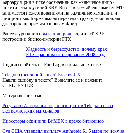
Барбару Фрид в иске обозначили как «ключевое лицо»
политических усилий SBF. Возглавляемый ею комитет MTG
занимается пожертвованиями на различные кампании и
инициативы. Биржа якобы перевела структуре миллионы
долларов по прямым запросам Фрид.
Ранее журналисты
выяснили роль
родителей SBF в
построении бизнес-империи FTX.
Жадность и безрассудство: почему крах
FTX сравнивают с кризисом 2008 года
Подписывайтесь на ForkLog в социальных сетях
Telegram (основной канал)
Facebook
X
Нашли ошибку в тексте? Выделите ее и нажмите
CTRL+ENTER
Материалы по теме
Регулятор Австралии подал иск против Telegram из-за
экстремистских материалов
Инвесторы обвинили BitMEX в краже биткоинов
Суд США утвердил выплату Anthropic $1,5 млрд по иску за