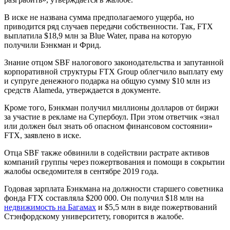
В иске не названа сумма предполагаемого ущерба, но
приводится ряд случаев передачи собственности. Так, FTX
выплатила $18,9 млн за Blue Water, права на которую
получили Бэнкман и Фрид.
Знание отцом SBF налогового законодательства и запутанной
корпоративной структуры FTX Group облегчило выплату ему
и супруге денежного подарка на общую сумму $10 млн из
средств Alameda, утверждается в документе.
Кроме того, Бэнкман получил миллионы долларов от биржи
за участие в рекламе на Супербоул. При этом ответчик «знал
или должен был знать об опасном финансовом состоянии»
FTX, заявлено в иске.
Отца SBF также обвинили в содействии растрате активов
компаний группы через пожертвования и помощи в сокрытии
жалобы осведомителя в сентябре 2019 года.
Годовая зарплата Бэнкмана на должности старшего советника
фонда FTX составляла $200 000. Он получил $18 млн на
недвижимость на Багамах
и $5,5 млн в виде пожертвований
Стэнфордскому университету, говорится в жалобе.