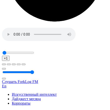
×1
Слушать ForkLog FM
En
Искусственный интеллект
Дайджест месяца
Корпораты