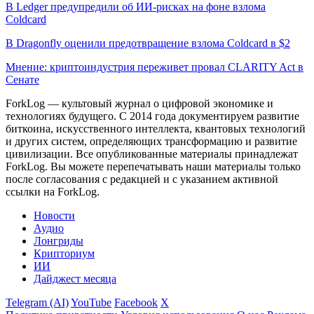
В Ledger предупредили об ИИ-рисках на фоне взлома
Coldcard
В Dragonfly оценили предотвращение взлома Coldcard в $2
Мнение: криптоиндустрия переживет провал CLARITY Act в
Сенате
ForkLog — культовый журнал о цифровой экономике и
технологиях будущего. С 2014 года документируем развитие
биткоина, искусственного интеллекта, квантовых технологий
и других систем, определяющих трансформацию и развитие
цивилизации.
Все опубликованные материалы принадлежат
ForkLog. Вы можете перепечатывать наши материалы только
после согласования с редакцией и с указанием активной
ссылки на ForkLog.
Новости
Аудио
Лонгриды
Крипториум
ИИ
Дайджест месяца
Telegram (AI)
YouTube
Facebook
X