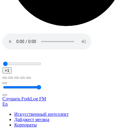
×1
Слушать ForkLog FM
En
Искусственный интеллект
Дайджест месяца
Корпораты