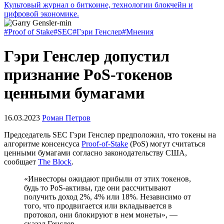
Культовый журнал о биткоине, технологии блокчейн и
цифровой экономике.
#Proof of Stake
#SEC
#Гэри Генслер
#Мнения
Гэри Генслер допустил
признание PoS-токенов
ценными бумагами
16.03.2023
Роман Петров
Председатель
SEC
Гэри Генслер предположил, что токены на
алгоритме консенсуса
Proof-of-Stake
(PoS) могут считаться
ценными бумагами согласно законодательству США,
сообщает
The Block
.
«Инвесторы ожидают прибыли от этих токенов,
будь то PoS-активы, где они рассчитывают
получить доход 2%, 4% или 18%. Независимо от
того, что продвигается или вкладывается в
протокол, они блокируют в нем монеты», —
сказал Генслер.