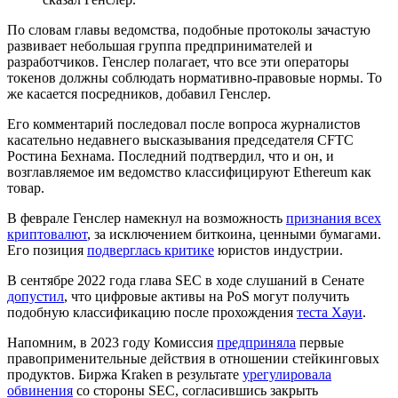
По словам главы ведомства, подобные протоколы зачастую
развивает небольшая группа предпринимателей и
разработчиков. Генслер полагает, что все эти операторы
токенов должны соблюдать нормативно-правовые нормы. То
же касается посредников, добавил Генслер.
Его комментарий последовал после вопроса журналистов
касательно недавнего высказывания председателя
CFTC
Ростина Бехнама. Последний подтвердил, что и он, и
возглавляемое им ведомство классифицируют Ethereum как
товар.
В феврале Генслер намекнул на возможность
признания всех
криптовалют
, за исключением биткоина, ценными бумагами.
Его позиция
подверглась критике
юристов индустрии.
В сентябре 2022 года глава SEC в ходе слушаний в Сенате
допустил
, что цифровые активы на PoS могут получить
подобную классификацию после прохождения
теста Хауи
.
Напомним, в 2023 году Комиссия
предприняла
первые
правоприменительные действия в отношении стейкинговых
продуктов. Биржа Kraken в результате
урегулировала
обвинения
со стороны SEC, согласившись закрыть