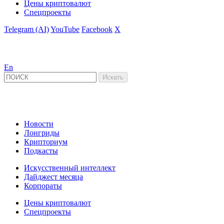
Цены криптовалют
Спецпроекты
Telegram (AI)
YouTube
Facebook
X
En
Новости
Лонгриды
Крипториум
Подкасты
Искусственный интеллект
Дайджест месяца
Корпораты
Цены криптовалют
Спецпроекты