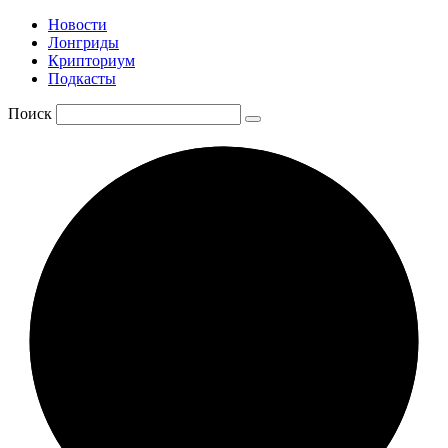
Новости
Лонгриды
Крипториум
Подкасты
Поиск