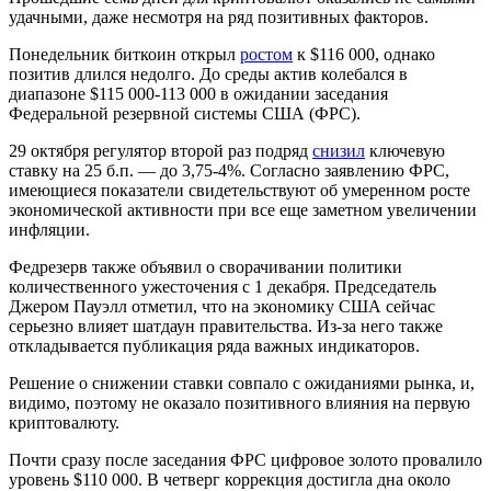
удачными, даже несмотря на ряд позитивных факторов.
Понедельник биткоин открыл
ростом
к $116 000, однако
позитив длился недолго. До среды актив колебался в
диапазоне $115 000-113 000 в ожидании заседания
Федеральной резервной системы США (ФРС).
29 октября регулятор второй раз подряд
снизил
ключевую
ставку на 25 б.п. — до 3,75-4%. Согласно заявлению ФРС,
имеющиеся показатели свидетельствуют об умеренном росте
экономической активности при все еще заметном увеличении
инфляции.
Федрезерв также объявил о сворачивании политики
количественного ужесточения с 1 декабря. Председатель
Джером Пауэлл отметил, что на экономику США сейчас
серьезно влияет шатдаун правительства. Из-за него также
откладывается публикация ряда важных индикаторов.
Решение о снижении ставки совпало с ожиданиями рынка, и,
видимо, поэтому не оказало позитивного влияния на первую
криптовалюту.
Почти сразу после заседания ФРС цифровое золото провалило
уровень $110 000. В четверг коррекция достигла дна около