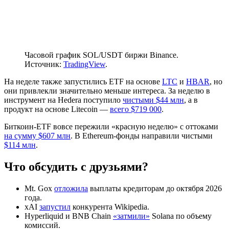
Часовой график SOL/USDT биржи Binance.
Источник:
TradingView
.
На неделе также запустились ETF на основе
LTC
и
HBAR
, но
они привлекли значительно меньше интереса. За неделю в
инструмент на Hedera поступило
чистыми $44 млн
, а в
продукт на основе Litecoin —
всего $719 000
.
Биткоин-ETF вовсе пережили «красную неделю» с оттоками
на сумму $607 млн
. В Ethereum-фонды направили чистыми
$114 млн
.
Что обсудить с друзьями?
Mt. Gox
отложила
выплаты кредиторам до октября 2026
года.
xAI
запустил
конкурента Wikipedia.
Hyperliquid и BNB Chain
«затмили»
Solana по объему
комиссий.