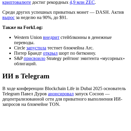
криптовалюте
достиг рекордных
4,9 млн ZEC
.
Среди других успешных приватных монет — DASH. Актив
вырос
за неделю на 90%, до $91.
Также на ForkLog:
Western Union
внедрит
стейблкоины в денежные
переводы.
Circle
запустила
тестнет блокчейна Arc.
Питер Брандт
открыл
шорт по биткоину.
S&P
присвоило
Strategy рейтинг эмитента «мусорных»
облигаций.
ИИ в Telegram
В ходе конференции Blockchain Life in Dubai 2025 основатель
Telegram Павел Дуров
анонсировал
запуск Cocoon —
децентрализованной сети для приватного выполнения ИИ-
запросов на блокчейне TON.