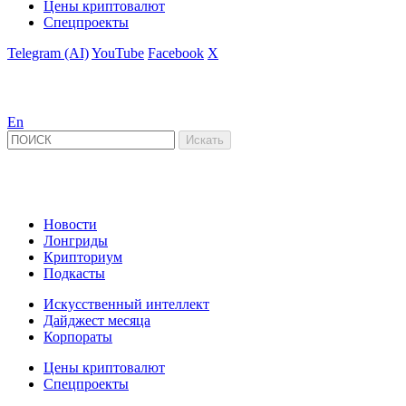
Цены криптовалют
Спецпроекты
Telegram (AI)
YouTube
Facebook
X
En
Новости
Лонгриды
Крипториум
Подкасты
Искусственный интеллект
Дайджест месяца
Корпораты
Цены криптовалют
Спецпроекты