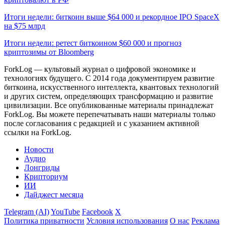
Итоги недели: биткоин выше $64 000 и рекордное IPO SpaceX
на $75 млрд
Итоги недели: ретест биткоином $60 000 и прогноз
криптозимы от Bloomberg
ForkLog — культовый журнал о цифровой экономике и
технологиях будущего. С 2014 года документируем развитие
биткоина, искусственного интеллекта, квантовых технологий
и других систем, определяющих трансформацию и развитие
цивилизации.
Все опубликованные материалы принадлежат
ForkLog. Вы можете перепечатывать наши материалы только
после согласования с редакцией и с указанием активной
ссылки на ForkLog.
Новости
Аудио
Лонгриды
Крипториум
ИИ
Дайджест месяца
Telegram (AI)
YouTube
Facebook
X
Политика приватности
Условия использования
О нас
Реклама