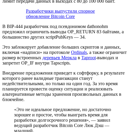
лимит передачи данных в выходах с 80 до 100 000 байт.
Разработчики выпустили спорное
обновление Bitcoin Core
В BIP-444 разработчик под псевдонимом dathonohm
предложил ограничить выводы OP_RETURN 83 байтами, а
большинство других scriptPubKeys — 34.
Это заблокирует добавление больших скриптов и данных,
включая «надписи» на протоколе
Ordinals
, а также ограничит
размер встроенных
деревьев Меркла
в
Taproot
-выводах и
запретит OP_IF внутри Tapscripts.
Внедрение предложения приведет к софтфорку, в результате
которого ранее валидные транзакции станут
недействительными, но только на один год. За это время
планируется провести оценку ситуации и реализовать
альтернативные методы хранения произвольных данных в
блокчейне.
«Это не идеальное предложение, но достаточно
хорошее и простое, чтобы выиграть время для
разработки долгосрочного решения», — заявил
ведущий разработчик Bitcoin Core Люк Дэш —
младший.