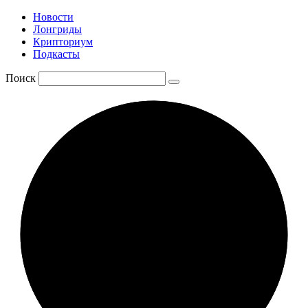
Новости
Лонгриды
Крипториум
Подкасты
Поиск