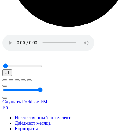
×1
Слушать ForkLog FM
En
Искусственный интеллект
Дайджест месяца
Корпораты