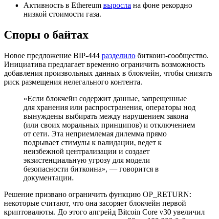
Активность в Ethereum
выросла
на фоне рекордно
низкой стоимости газа.
Споры о байтах
Новое предложение
BIP
-444
разделило
биткоин-сообщество.
Инициатива предлагает временно ограничить возможность
добавления произвольных данных в блокчейн, чтобы снизить
риск размещения нелегального контента.
«Если блокчейн содержит данные, запрещенные
для хранения или распространения, операторы нод
вынуждены выбирать между нарушением закона
(или своих моральных принципов) и отключением
от сети. Эта неприемлемая дилемма прямо
подрывает стимулы к валидации, ведет к
неизбежной централизации и создает
экзистенциальную угрозу для модели
безопасности биткоина», — говорится в
документации.
Решение призвано ограничить функцию OP_RETURN:
некоторые считают, что она засоряет блокчейн первой
криптовалюты. До этого апгрейд Bitcoin Core v30 увеличил