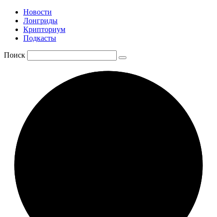
Новости
Лонгриды
Крипториум
Подкасты
Поиск