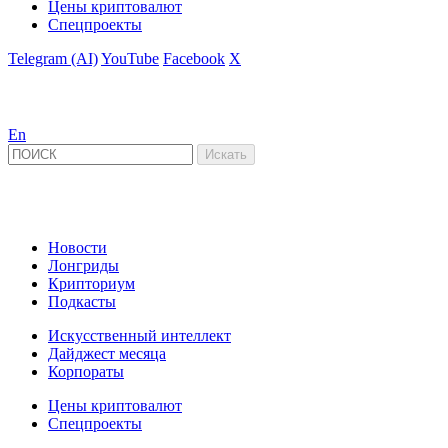
Цены криптовалют
Спецпроекты
Telegram (AI)
YouTube
Facebook
X
En
Новости
Лонгриды
Крипториум
Подкасты
Искусственный интеллект
Дайджест месяца
Корпораты
Цены криптовалют
Спецпроекты