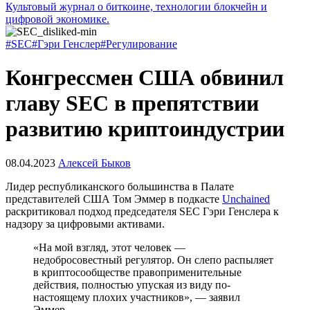
Культовый журнал о биткоине, технологии блокчейн и
цифровой экономике.
#SEC
#Гэри Генслер
#Регулирование
Конгрессмен США обвинил
главу SEC в препятствии
развитию криптоиндустрии
08.04.2023
Алексей Быков
Лидер республиканского большинства в Палате
представителей США Том Эммер в подкасте
Unchained
раскритиковал подход председателя
SEC
Гэри Генслера к
надзору за цифровыми активами.
«На мой взгляд, этот человек —
недобросовестный регулятор. Он слепо распыляет
в криптосообществе правоприменительные
действия, полностью упуская из виду по-
настоящему плохих участников», — заявил
Эммер.