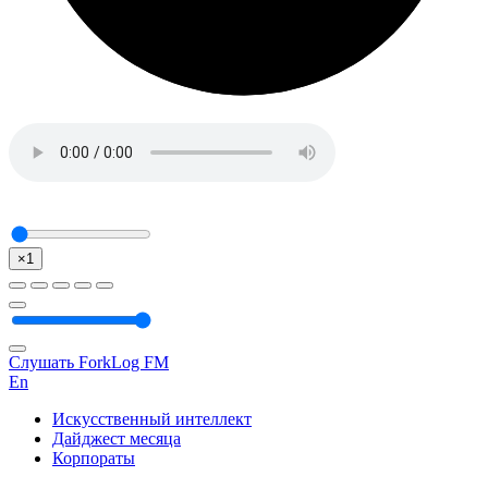
×1
Слушать ForkLog FM
En
Искусственный интеллект
Дайджест месяца
Корпораты