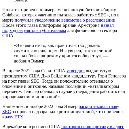
Политик привел в пример американскую биткоин-биржу
Coinbase, которая «активно пыталась работать с SEC», но в
марте
получила уведомление ведомства о расследовании
.
После этого глава платформы Брайан Армстронг
назвал
подход регулятора губительным
для финансового сектора
США.
«Это явно не то, как правительство должно
служить американцам. И я уверен, что это четкий
сигнал более широкому криптосообществу», —
добавил Эммер.
В апреле 2021 года Сенат США
утвердил
выдвинутую
президентом США Джо Байденом кандидатуру Гэри Генслера
на пост главы SEC. Тогда он положительно отзывался о
блокчейне и биткоине, называя последний «катализатором
перемен». Генслер обещал в случае утверждения работать над
«продвижением инноваций».
Напомним, в ноябре 2022 года Эммер
раскритиковал главу
SEC
за провал надзора над криптоиндустрией, что привело к
краху FTX
.
В декабре конгрессмен США
повторил свою критику в адрес