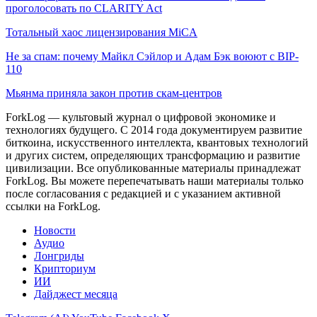
проголосовать по CLARITY Act
Тотальный хаос лицензирования MiCA
Не за спам: почему Майкл Сэйлор и Адам Бэк воюют с BIP-
110
Мьянма приняла закон против скам-центров
ForkLog — культовый журнал о цифровой экономике и
технологиях будущего. С 2014 года документируем развитие
биткоина, искусственного интеллекта, квантовых технологий
и других систем, определяющих трансформацию и развитие
цивилизации.
Все опубликованные материалы принадлежат
ForkLog. Вы можете перепечатывать наши материалы только
после согласования с редакцией и с указанием активной
ссылки на ForkLog.
Новости
Аудио
Лонгриды
Крипториум
ИИ
Дайджест месяца