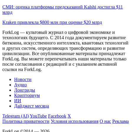
СМИ: оценка платформы предсказаний Kalshi достигла $11
млрд
Kraken привлекла $800 млн при оценке $20 млрд
ForkLog — культовый журнал о цифровой экономике и
технологиях будущего. С 2014 года документируем развитие
биткоина, искусственного интеллекта, квантовых технологий
и других систем, определяющих трансформацию и развитие
цивилизации.
Все опубликованные материалы принадлежат
ForkLog. Вы можете перепечатывать наши материалы только
после согласования с редакцией и с указанием активной
ссылки на ForkLog.
Новости
Аудио
Лонгриды
Крипториум
ИИ
Дайджест месяца
Telegram (AI)
YouTube
Facebook
X
Политика приватности
Условия использования
О нас
Реклама
ForkLog ©2014 — 2026