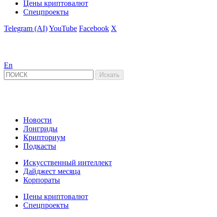
Цены криптовалют
Спецпроекты
Telegram (AI)
YouTube
Facebook
X
En
Новости
Лонгриды
Крипториум
Подкасты
Искусственный интеллект
Дайджест месяца
Корпораты
Цены криптовалют
Спецпроекты