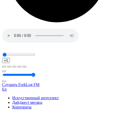
×1
Слушать ForkLog FM
En
Искусственный интеллект
Дайджест месяца
Корпораты