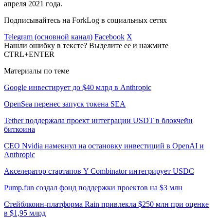
апреля 2021 года.
Подписывайтесь на ForkLog в социальных сетях
Telegram (основной канал)
Facebook
X
Нашли ошибку в тексте? Выделите ее и нажмите
CTRL+ENTER
Материалы по теме
Google инвестирует до $40 млрд в Anthropic
OpenSea перенес запуск токена SEA
Tether поддержала проект интеграции USDT в блокчейн
биткоина
CEO Nvidia намекнул на остановку инвестиций в OpenAI и
Anthropic
Акселератор стартапов Y Combinator интегрирует USDC
Pump.fun создал фонд поддержки проектов на $3 млн
Стейблкоин-платформа Rain привлекла $250 млн при оценке
в $1,95 млрд