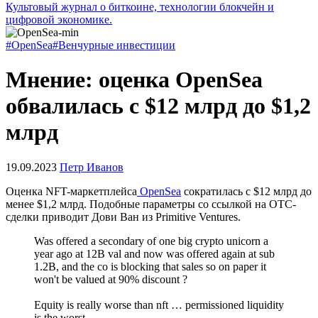
Культовый журнал о биткоине, технологии блокчейн и
цифровой экономике.
#OpenSea
#Венчурные инвестиции
Мнение: оценка OpenSea
обвалилась с $12 млрд до $1,2
млрд
19.09.2023
Петр Иванов
Оценка NFT-маркетплейса
OpenSea
сократилась с $12 млрд до
менее $1,2 млрд. Подобные параметры со ссылкой на
OTC
-
сделки приводит Дови Ван из Primitive Ventures.
Was offered a secondary of one big crypto unicorn a
year ago at 12B val and now was offered again at sub
1.2B, and the co is blocking that sales so on paper it
won't be valued at 90% discount ?
Equity is really worse than nft … permissioned liquidity
is the worst