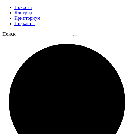
Новости
Лонгриды
Крипториум
Подкасты
Поиск