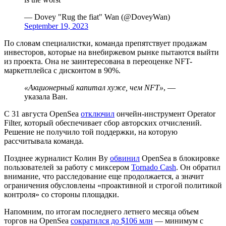
— Dovey "Rug the fiat" Wan (@DoveyWan)
September 19, 2023
По словам специалистки, команда препятствует продажам
инвесторов, которые на внебиржевом рынке пытаются выйти
из проекта. Она не заинтересована в переоценке NFT-
маркетплейса с дисконтом в 90%.
«Акционерный капитал хуже, чем NFT»
, —
указала Ван.
С 31 августа OpenSea
отключил
ончейн-инструмент Operator
Filter, который обеспечивает сбор авторских отчислений.
Решение не получило той поддержки, на которую
рассчитывала команда.
Позднее журналист Колин Ву
обвинил
OpenSea в блокировке
пользователей за работу с миксером
Tornado Cash
. Он обратил
внимание, что расследование еще продолжается, а значит
ограничения обусловлены «проактивной и строгой политикой
контроля» со стороны площадки.
Напомним, по итогам последнего летнего месяца объем
торгов на OpenSea
сократился до $106 млн
— минимум с