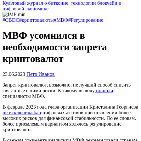
Культовый журнал о биткоине, технологии блокчейн и
цифровой экономике.
#CBDC
#криптовалюты
#МВФ
#Регулирование
МВФ усомнился в
необходимости запрета
криптовалют
23.06.2023
Петр Иванов
Запрет криптовалют, возможно, не лучший способ снизить
связанные с ними риски. К такому выводу
пришли
специалисты
МВФ
.
В феврале 2023 года глава организации Кристалина Георгиева
не исключила бан
цифровых активов при появлении более
высоких рисков для финансовой стабильности. По ее словам,
более приемлемым вариантом являлось регулирование
криптовалют.
В свежем документе аналитики МВФ рекомендовали странам