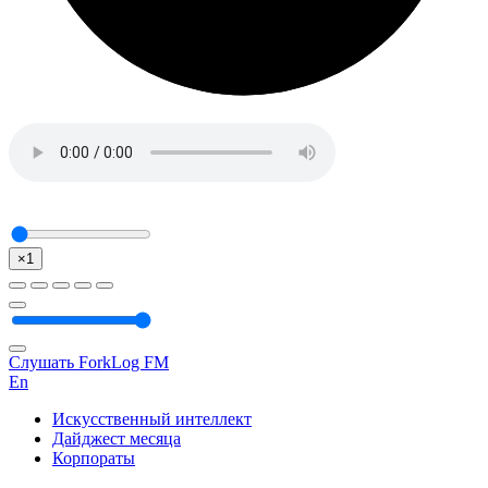
×1
Слушать ForkLog FM
En
Искусственный интеллект
Дайджест месяца
Корпораты