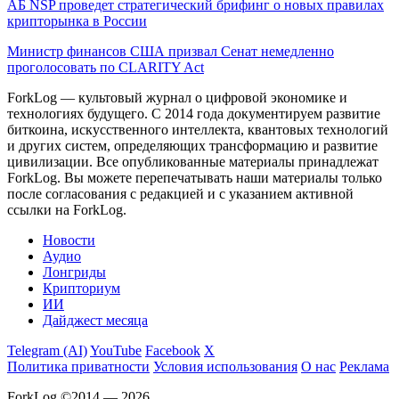
АБ NSP проведет стратегический брифинг о новых правилах
крипторынка в России
Министр финансов США призвал Сенат немедленно
проголосовать по CLARITY Act
ForkLog — культовый журнал о цифровой экономике и
технологиях будущего. С 2014 года документируем развитие
биткоина, искусственного интеллекта, квантовых технологий
и других систем, определяющих трансформацию и развитие
цивилизации.
Все опубликованные материалы принадлежат
ForkLog. Вы можете перепечатывать наши материалы только
после согласования с редакцией и с указанием активной
ссылки на ForkLog.
Новости
Аудио
Лонгриды
Крипториум
ИИ
Дайджест месяца
Telegram (AI)
YouTube
Facebook
X
Политика приватности
Условия использования
О нас
Реклама
ForkLog ©2014 — 2026