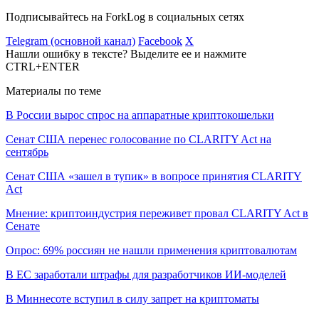
Подписывайтесь на ForkLog в социальных сетях
Telegram (основной канал)
Facebook
X
Нашли ошибку в тексте? Выделите ее и нажмите
CTRL+ENTER
Материалы по теме
В России вырос спрос на аппаратные криптокошельки
Сенат США перенес голосование по CLARITY Act на
сентябрь
Сенат США «зашел в тупик» в вопросе принятия CLARITY
Act
Мнение: криптоиндустрия переживет провал CLARITY Act в
Сенате
Опрос: 69% россиян не нашли применения криптовалютам
В ЕС заработали штрафы для разработчиков ИИ-моделей
В Миннесоте вступил в силу запрет на криптоматы