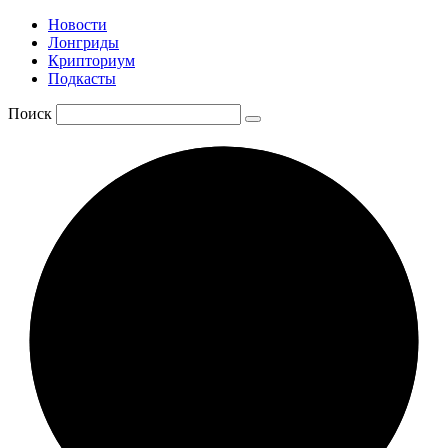
Новости
Лонгриды
Крипториум
Подкасты
Поиск