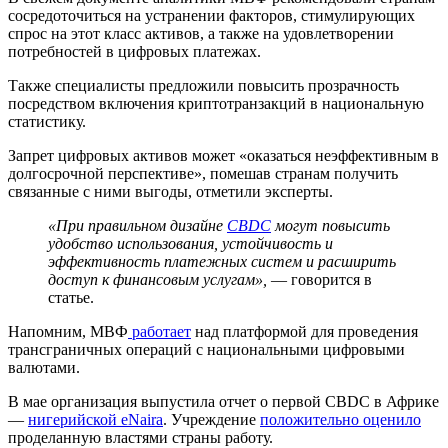
сосредоточиться на устранении факторов, стимулирующих
спрос на этот класс активов, а также на удовлетворении
потребностей в цифровых платежах.
Также специалисты предложили повысить прозрачность
посредством включения криптотранзакций в национальную
статистику.
Запрет цифровых активов может «оказаться неэффективным в
долгосрочной перспективе», помешав странам получить
связанные с ними выгоды, отметили эксперты.
«При правильном дизайне
CBDC
могут повысить
удобство использования, устойчивость и
эффективность платежных систем и расширить
доступ к финансовым услугам»,
— говорится в
статье.
Напомним, МВФ
работает
над платформой для проведения
трансграничных операций с национальными цифровыми
валютами.
В мае организация выпустила отчет о первой CBDC в Африке
—
нигерийской eNaira
. Учреждение
положительно оценило
проделанную властями страны работу.