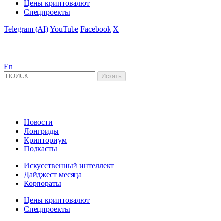
Цены криптовалют
Спецпроекты
Telegram (AI)
YouTube
Facebook
X
En
Новости
Лонгриды
Крипториум
Подкасты
Искусственный интеллект
Дайджест месяца
Корпораты
Цены криптовалют
Спецпроекты