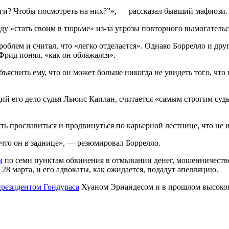
ньги? Чтобы посмотреть на них?”», — рассказал бывший мафиози.
у «стать своим в тюрьме» из-за угрозы повторного вымогательс
роблем и считал, что «легко отделается». Однако Боррелло и др
Фрид понял, «как он облажался».
бъяснить ему, что он может больше никогда не увидеть того, ч
ий его дело судья Льюис Каплан, считается «самым строгим суд
ть прославиться и продвинуться по карьерной лестнице, что не 
к что он в заднице», — резюмировал Боррелло.
м
по семи пунктам обвинения в отмывании денег, мошенничестве 
28 марта, и его адвокаты, как ожидается, подадут апелляцию.
президентом Гондураса
Хуаном Эрнандесом и в прошлом высокоп