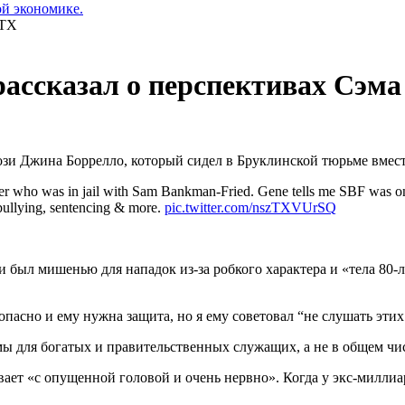
ой экономике.
рассказал о перспективах Сэм
зи Джина Боррелло, который сидел в Бруклинской тюрьме вмес
cer who was in jail with Sam Bankman-Fried. Gene tells me SBF was on 
 bullying, sentencing & more.
pic.twitter.com/nszTXVUrSQ
 и был мишенью для нападок из-за робкого характера и «тела 80
опасно и ему нужна защита, но я ему советовал “не слушать эти
мы для богатых и правительственных служащих, а не в общем чи
ает «с опущенной головой и очень нервно». Когда у экс-миллиар