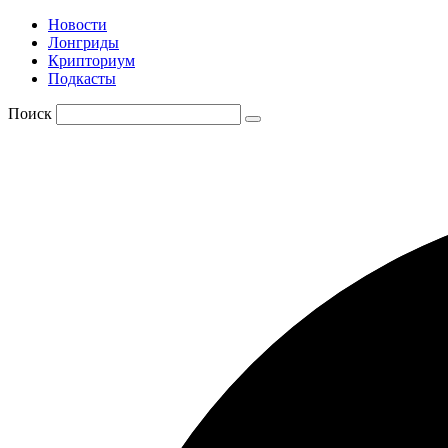
Новости
Лонгриды
Крипториум
Подкасты
Поиск