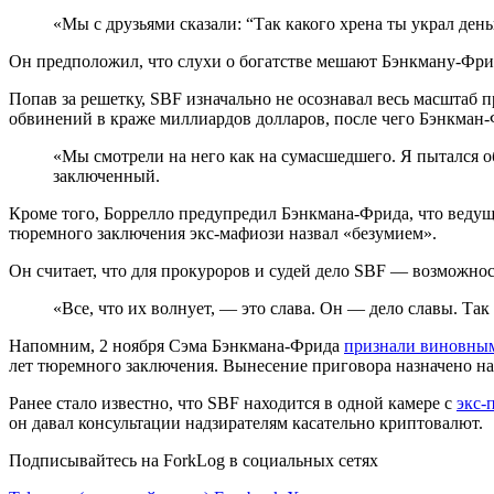
«Мы с друзьями сказали: “Так какого хрена ты украл де
Он предположил, что слухи о богатстве мешают Бэнкману-Фрид
Попав за решетку, SBF изначально не осознавал весь масштаб п
обвинений в краже миллиардов долларов, после чего Бэнкман-
«Мы смотрели на него как на сумасшедшего. Я пытался о
заключенный.
Кроме того, Боррелло предупредил Бэнкмана-Фрида, что ведущ
тюремного заключения экс-мафиози назвал «безумием».
Он считает, что для прокуроров и судей дело SBF — возможнос
«Все, что их волнует, — это слава. Он — дело славы. Та
Напомним, 2 ноября Сэма Бэнкмана-Фрида
признали виновны
лет тюремного заключения. Вынесение приговора назначено на 
Ранее стало известно, что SBF находится в одной камере с
экс-
он давал консультации надзирателям касательно криптовалют.
Подписывайтесь на ForkLog в социальных сетях