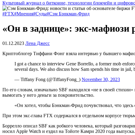
Культовый журнал о биткоине, технологии блокчейн и цифров
#FTX
#Мнения
#Суды
#Сэм Бэнкман-Фрид
«Он в заднице»: экс-мафиози 
01.12.2023
Лена Джесс
Криптоблогер Тиффани Фонг взяла интервью у бывшего мафио
I got a chance to interview Gene Borrello, a former mob enfor
several days. We also discuss how Sam spends his time in jail,
— Tiffany Fong (@TiffanyFong_)
November 30, 2023
По его словам, изначально SBF находился «не в своей стихии»
вымогать у него деньги за покровительство.
«Он хотел, чтобы Бэнкман-Фрид почувствовал, что здесь 
При этом экс-глава FTX содержался в отдельном корпусе тюрь
Боррелло описал SBF как робкого человека, который разговарив
носил Apple Watch и ездил на Тойоте Камри 2020 года выпуска.