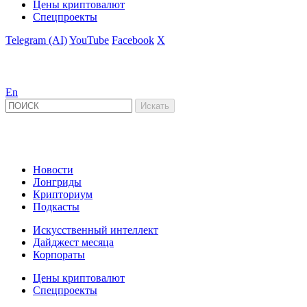
Цены криптовалют
Спецпроекты
Telegram (AI)
YouTube
Facebook
X
En
Новости
Лонгриды
Крипториум
Подкасты
Искусственный интеллект
Дайджест месяца
Корпораты
Цены криптовалют
Спецпроекты