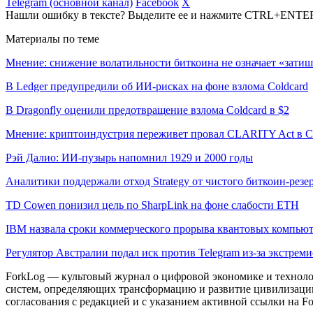
Telegram (основной канал)
Facebook
X
Нашли ошибку в тексте? Выделите ее и нажмите CTRL+ENTE
Материалы по теме
Мнение: снижение волатильности биткоина не означает «затиш
В Ledger предупредили об ИИ-рисках на фоне взлома Coldcard
В Dragonfly оценили предотвращение взлома Coldcard в $2
Мнение: криптоиндустрия переживет провал CLARITY Act в С
Рэй Далио: ИИ-пузырь напомнил 1929 и 2000 годы
Аналитики поддержали отход Strategy от чистого биткоин-резе
TD Cowen понизил цель по SharpLink на фоне слабости ETH
IBM назвала сроки коммерческого прорыва квантовых компью
Регулятор Австралии подал иск против Telegram из-за экстрем
ForkLog — культовый журнал о цифровой экономике и технолог
систем, определяющих трансформацию и развитие цивилизаци
согласования с редакцией и с указанием активной ссылки на Fo