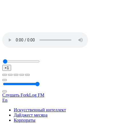
×1
Слушать ForkLog FM
En
Искусственный интеллект
Дайджест месяца
Корпораты