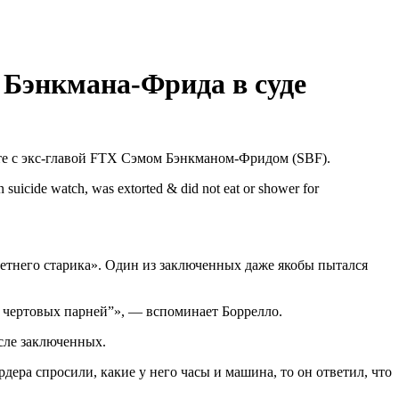
а Бэнкмана-Фрида в суде
те с экс-главой FTX Сэмом Бэнкманом-Фридом (SBF).
suicide watch, was extorted & did not eat or shower for
-летнего старика». Один из заключенных даже якобы пытался
х чертовых парней”», — вспоминает Боррелло.
сле заключенных.
дера спросили, какие у него часы и машина, то он ответил, что