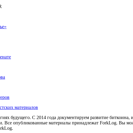
R
ье»
енате
рва
теров
истских материалов
иях будущего. С 2014 года документируем развитие биткоина, 
и.
Все опубликованные материалы принадлежат ForkLog. Вы мож
rkLog.