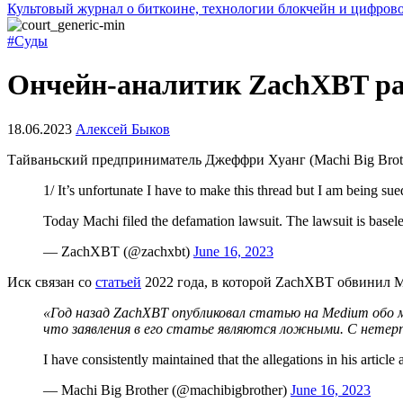
Культовый журнал о биткоине, технологии блокчейн и цифров
#Суды
Ончейн-аналитик ZachXBT расс
18.06.2023
Алексей Быков
Тайваньский предприниматель Джеффри Хуанг (Machi Big Broth
1/ It’s unfortunate I have to make this thread but I am being su
Today Machi filed the defamation lawsuit. The lawsuit is baseles
— ZachXBT (@zachxbt)
June 16, 2023
Иск связан со
статьей
2022 года, в которой ZachXBT обвинил Ma
«Год назад ZachXBT опубликовал статью на Medium обо м
что заявления в его статье являются ложными. С нетер
I have consistently maintained that the allegations in his article
— Machi Big Brother (@machibigbrother)
June 16, 2023