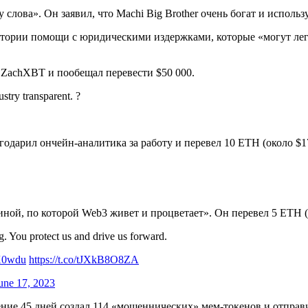
слова». Он заявил, что Machi Big Brother очень богат и использ
тории помощи с юридическими издержками, которые «могут лег
ZachXBT и пообещал перевести $50 000.
stry transparent. ?
дарил ончейн-аналитика за работу и перевел 10 ETH (около $17
ой, по которой Web3 живет и процветает». Он перевел 5 ETH (
g. You protect us and drive us forward.
LX0wdu
https://t.co/tJXkB8O8ZA
une 17, 2023
ение 45 дней создал 114 «мошеннических» мем-токенов и отправ