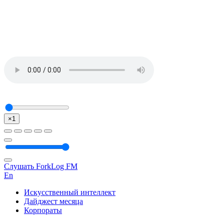
×1
Слушать ForkLog FM
En
Искусственный интеллект
Дайджест месяца
Корпораты