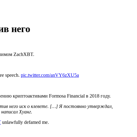
ив него
онимом ZachXBT.
ree speech.
pic.twitter.com/anVY6zXU5a
нию криптоактивами Formosa Financial в 2018 году.
тив него иск о клевете. […] Я постоянно утверждал,
написал Хуанг.
T
unlawfully defamed me.