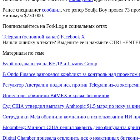
Ранее специалист
сообщил
, что рэпер Soulja Boy провел 73 пр
минимум $730 000.
Подписывайтесь на ForkLog в социальных сетях
Telegram (основной канал)
Facebook
X
Нашли ошибку в тексте? Выделите ее и нажмите CTRL+ENTE
Материалы по теме
Bybit подала в суд на КНДР и Lazarus Group
В Ondo Finance разгорелся конфликт за контроль над проектом 
Регулятор Австралии подал иск против Telegram из-за экстрем
Инвесторы обвинили BitMEX в краже биткоинов
Суд США утвердил выплату Anthropic $1,5 млрд по иску за кн
Сотрудники Meta обвинили компанию в использовании ИИ пр
Bloomberg: Минюст США решил закрыть дело фигуранта крипт
Digital Chamber призвала отклонить иск о неактивных биткоин-