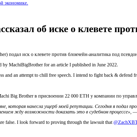
ой экономике.
казал об иске о клевете прот
er) подал иск о клевете против блокчейн-аналитика под псевд
ed by MachiBigBrother for an article I published in June 2022.
s and an attempt to chill free speech. I intend to fight back & defend f
chi Big Brother в присвоении 22 000 ETH у компании по управле
не, которая нанесла ущерб моей репутации. Сегодня я подал про
пением жду возможности доказать это в судебном процессе», — 
 are false. I look forward to proving through the lawsuit that
@ZachXB