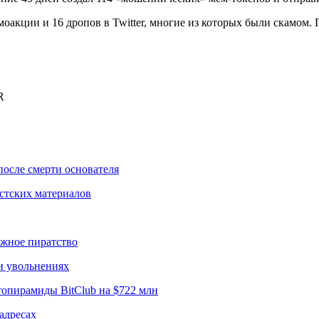
омоакции и 16 дропов в Twitter, многие из которых были скамом.
R
после смерти основателя
истских материалов
ижное пиратство
и увольнениях
опирамиды BitClub на $722 млн
адресах