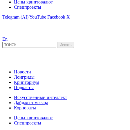
Цены криптовалют
Спецпроекты
Telegram (AI)
YouTube
Facebook
X
En
Новости
Лонгриды
Крипториум
Подкасты
Искусственный интеллект
Дайджест месяца
Корпораты
Цены криптовалют
Спецпроекты