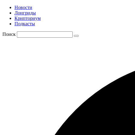
Новости
Лонгриды
Крипториум
Подкасты
Поиск