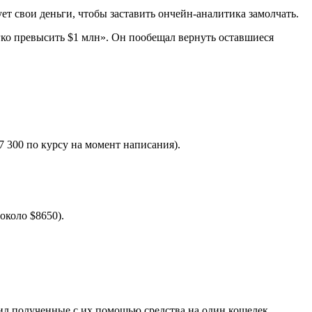
ует свои деньги, чтобы заставить ончейн-аналитика замолчать.
ко превысить $1 млн». Он пообещал вернуть оставшиеся
 300 по курсу на момент написания).
около $8650).
ил полученные с их помощью средства на один кошелек.