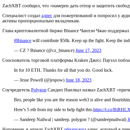
ZachXBT сообщил, что «намерен дать отпор и защитить свободу 
Специалист создал
адрес
для пожертвований и попросил у ауди
активы пропорционально вкладчикам.
Глава криптовалютной биржи Binance Чанпэн Чжао поддержал 
#Binance
will contribute $50k. Keep up the fight. Keep the indu
— CZ ? Binance (@cz_binance)
June 17, 2023
Сооснователь торговой платформы Kraken Джесс Пауэлл поблаго
In for 10 ETH. Thanks for all that you do. Good luck.
— Jesse Powell (@jespow)
June 18, 2023
Соучредитель
Polygon
Сандип Наилвал назвал ZachXBT «причин
Bro, people like you are the reason web3 is alive and flourishin
Here’s 5 eth from my side to help fight this.
https://t.co/BiRH
— Sandeep Nailwal | sandeep. polygon ? (@sandeepnailwal)
J
Напомним, в апреле ZachXBT
обнаружил
адрес, который в теч