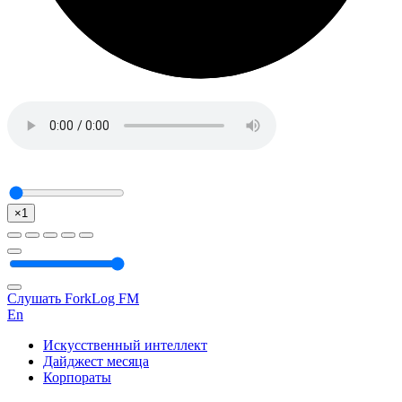
×1
Слушать ForkLog FM
En
Искусственный интеллект
Дайджест месяца
Корпораты