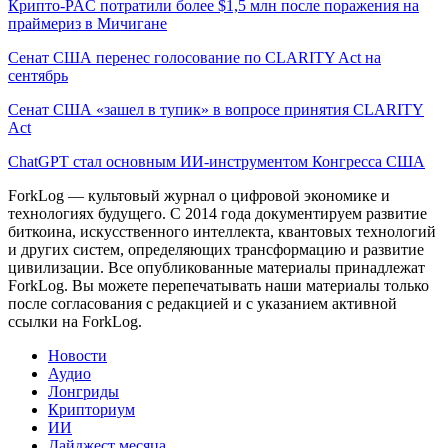
Крипто-PAC потратили более $1,5 млн после поражения на
праймериз в Мичигане
Сенат США перенес голосование по CLARITY Act на
сентябрь
Сенат США «зашел в тупик» в вопросе принятия CLARITY
Act
ChatGPT стал основным ИИ-инструментом Конгресса США
ForkLog — культовый журнал о цифровой экономике и
технологиях будущего. С 2014 года документируем развитие
биткоина, искусственного интеллекта, квантовых технологий
и других систем, определяющих трансформацию и развитие
цивилизации.
Все опубликованные материалы принадлежат
ForkLog. Вы можете перепечатывать наши материалы только
после согласования с редакцией и с указанием активной
ссылки на ForkLog.
Новости
Аудио
Лонгриды
Крипториум
ИИ
Дайджест месяца