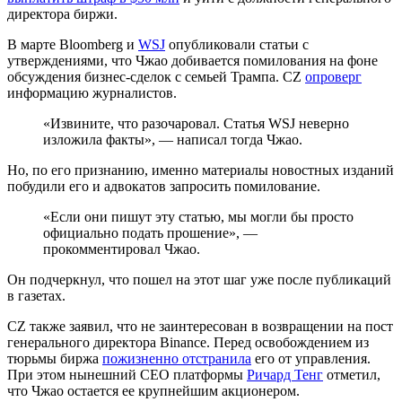
директора биржи.
В марте Bloomberg и
WSJ
опубликовали статьи с
утверждениями, что Чжао добивается помилования на фоне
обсуждения бизнес-сделок с семьей Трампа. CZ
опроверг
информацию журналистов.
«Извините, что разочаровал. Статья WSJ неверно
изложила факты», — написал тогда Чжао.
Но, по его признанию, именно материалы новостных изданий
побудили его и адвокатов запросить помилование.
«Если они пишут эту статью, мы могли бы просто
официально подать прошение», —
прокомментировал Чжао.
Он подчеркнул, что пошел на этот шаг уже после публикаций
в газетах.
CZ также заявил, что не заинтересован в возвращении на пост
генерального директора Binance. Перед освобождением из
тюрьмы биржа
пожизненно отстранила
его от управления.
При этом нынешний CEO платформы
Ричард Тенг
отметил,
что Чжао остается ее крупнейшим акционером.