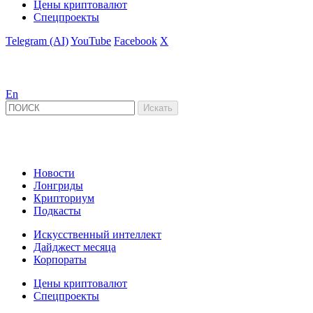
Цены криптовалют
Спецпроекты
Telegram (AI)
YouTube
Facebook
X
En
Новости
Лонгриды
Крипториум
Подкасты
Искусственный интеллект
Дайджест месяца
Корпораты
Цены криптовалют
Спецпроекты