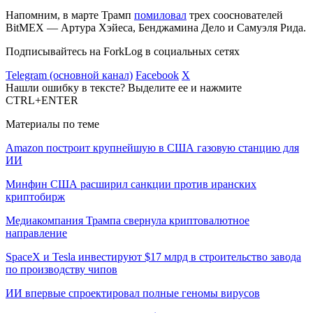
Напомним, в марте Трамп
помиловал
трех сооснователей
BitMEX — Артура Хэйеса, Бенджамина Дело и Самуэля Рида.
Подписывайтесь на ForkLog в социальных сетях
Telegram (основной канал)
Facebook
X
Нашли ошибку в тексте? Выделите ее и нажмите
CTRL+ENTER
Материалы по теме
Amazon построит крупнейшую в США газовую станцию для
ИИ
Минфин США расширил санкции против иранских
криптобирж
Медиакомпания Трампа свернула криптовалютное
направление
SpaceX и Tesla инвестируют $17 млрд в строительство завода
по производству чипов
ИИ впервые спроектировал полные геномы вирусов