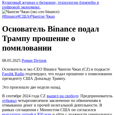
Культовый журнал о биткоине, технологии блокчейн и
цифровой экономике.
#Binance
#США
#Чанпэн Чжао
Основатель Binance подал
Трампу прошение о
помиловании
08.05.2025
Роман Петров
Основатель и экс-CEO Binance Чанпэн Чжао (CZ) в подкасте
Farohk Radio
подтвердил, что подал прошение о помиловании
президенту США Дональду Трампу.
Это произошло две недели назад.
В сентябре 2024 года CZ
вышел на свободу
. Предприниматель
отбывал
четырехмесячное заключение по обвинениям в
отмывании денег и прочей нелегальной деятельности. В
рамках соглашения с Минюстом США он согласился
выплатить штраф в $50 млн
и уйти с должности генерального