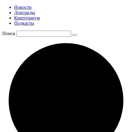
Новости
Лонгриды
Крипториум
Подкасты
Поиск