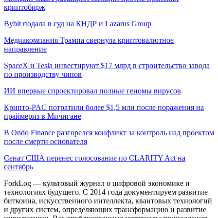
криптобирж
Bybit подала в суд на КНДР и Lazarus Group
Медиакомпания Трампа свернула криптовалютное
направление
SpaceX и Tesla инвестируют $17 млрд в строительство завода
по производству чипов
ИИ впервые спроектировал полные геномы вирусов
Крипто-PAC потратили более $1,5 млн после поражения на
праймериз в Мичигане
В Ondo Finance разгорелся конфликт за контроль над проектом
после смерти основателя
Сенат США перенес голосование по CLARITY Act на
сентябрь
ForkLog — культовый журнал о цифровой экономике и
технологиях будущего. С 2014 года документируем развитие
биткоина, искусственного интеллекта, квантовых технологий
и других систем, определяющих трансформацию и развитие