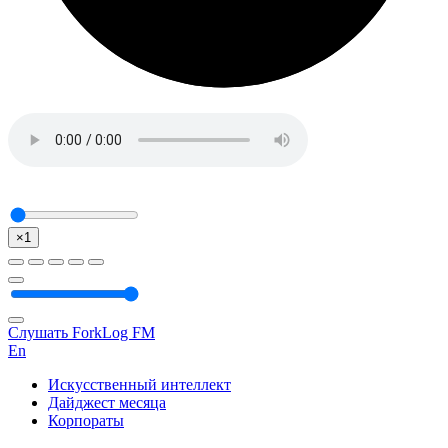
×1
Слушать ForkLog FM
En
Искусственный интеллект
Дайджест месяца
Корпораты