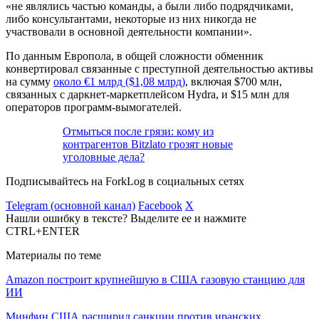
«не являлись частью команды, а были либо подрядчиками,
либо консультантами, некоторые из них никогда не
участвовали в основной деятельности компании».
По данным Европола, в общей сложности обменник
конвертировал связанные с преступной деятельностью активы
на сумму
около €1 млрд ($1,08 млрд)
, включая $700 млн,
связанных с даркнет-маркетплейсом Hydra, и $15 млн для
операторов программ-вымогателей.
Отмыться после грязи: кому из
контрагентов Bitzlato грозят новые
уголовные дела?
Подписывайтесь на ForkLog в социальных сетях
Telegram (основной канал)
Facebook
X
Нашли ошибку в тексте? Выделите ее и нажмите
CTRL+ENTER
Материалы по теме
Amazon построит крупнейшую в США газовую станцию для
ИИ
Минфин США расширил санкции против иранских