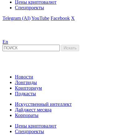
Цены криптовалют
Спецпроекты
Telegram (AI)
YouTube
Facebook
X
En
Новости
Лонгриды
Крипториум
Подкасты
Искусственный интеллект
Дайджест месяца
Корпораты
Цены криптовалют
Спецпроекты