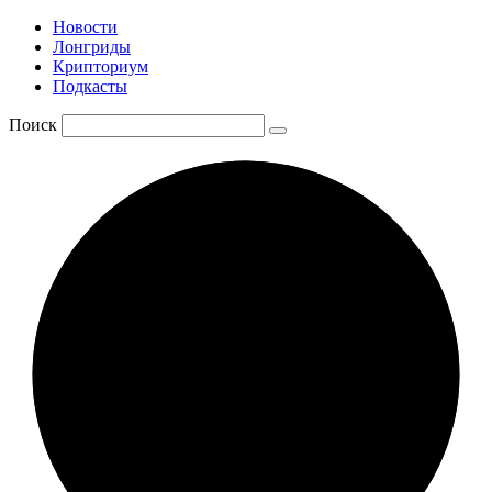
Новости
Лонгриды
Крипториум
Подкасты
Поиск