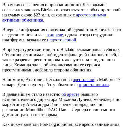
В рамках соглашения о признании вины Легкодымов
согласился закрыть Bitzlato и отказаться от любых претензий
на сумму около $23 млн, связанных с
арестованными
активами обменника
.
Впервые информация о возможной сделке топ-менеджера со
следствием появилась
в апреле
, однако тогда сотрудники
платформы назвали ее
недостоверной
.
В прокуратуре отметили, что Bitzlato рекламировал себя как
обменник с минимальной идентификацией пользователей, а
также разрешал регистрировать аккаунты на «подставных
лиц». Команда знала об использовании ее сервиса
преступниками, добавила сторона обвинения.
Напомним, Анатолия Легкодымова
арестовали
в Майами 17
января. День спустя работу обменника
приостановили
.
В дальнейшем стало известно
об аресте
бывшего
исполнительного директора Михаила Лунева, менеджера по
маркетингу Александра Гончаренко, подрядчика по
реализации Monolithos DAO Павла Лернера и системного
администратора платформы.
Как позже заявили ForkLog юристы, все арестованные лица