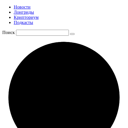
Новости
Лонгриды
Крипториум
Подкасты
Поиск