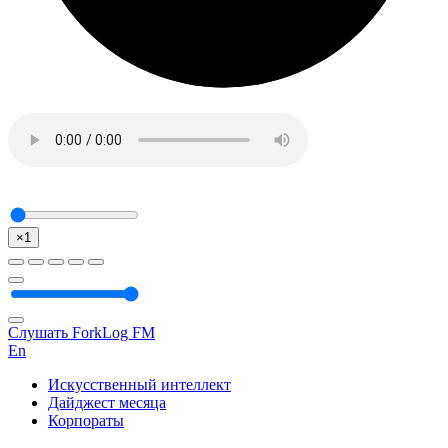
×1
Слушать ForkLog FM
En
Искусственный интеллект
Дайджест месяца
Корпораты