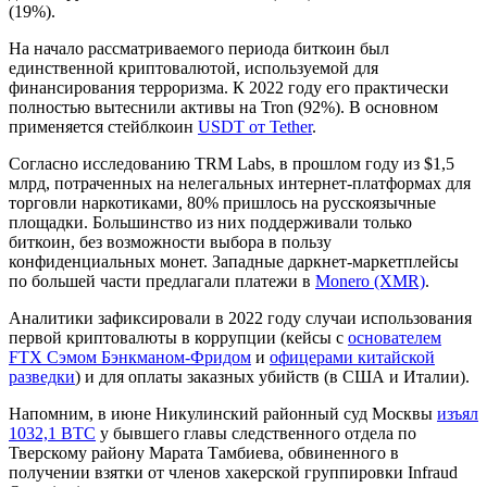
(19%).
На начало рассматриваемого периода биткоин был
единственной криптовалютой, используемой для
финансирования терроризма. К 2022 году его практически
полностью вытеснили активы на Tron (92%). В основном
применяется стейблкоин
USDT от Tether
.
Согласно исследованию TRM Labs, в прошлом году из $1,5
млрд, потраченных на нелегальных интернет-платформах для
торговли наркотиками, 80% пришлось на русскоязычные
площадки. Большинство из них поддерживали только
биткоин, без возможности выбора в пользу
конфиденциальных монет. Западные даркнет-маркетплейсы
по большей части предлагали платежи в
Monero (XMR)
.
Аналитики зафиксировали в 2022 году случаи использования
первой криптовалюты в коррупции (кейсы с
основателем
FTX Сэмом Бэнкманом-Фридом
и
офицерами китайской
разведки
) и для оплаты заказных убийств (в США и Италии).
Напомним, в июне Никулинский районный суд Москвы
изъял
1032,1 BTC
у бывшего главы следственного отдела по
Тверскому району Марата Тамбиева, обвиненного в
получении взятки от членов хакерской группировки Infraud