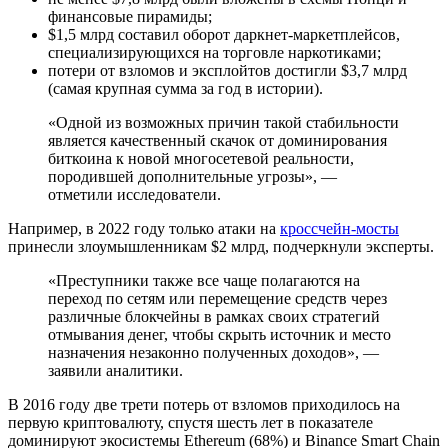
финансовые пирамиды;
$1,5 млрд составил оборот даркнет-маркетплейсов,
специализирующихся на торговле наркотиками;
потери от взломов и эксплойтов достигли $3,7 млрд
(самая крупная сумма за год в истории).
«Одной из возможных причин такой стабильности
является качественный скачок от доминирования
биткоина к новой многосетевой реальности,
породившей дополнительные угрозы», —
отметили исследователи.
Например, в 2022 году только атаки на
кроссчейн-мосты
принесли злоумышленникам $2 млрд, подчеркнули эксперты.
«Преступники также все чаще полагаются на
переход по сетям или перемещение средств через
различные блокчейны в рамках своих стратегий
отмывания денег, чтобы скрыть источник и место
назначения незаконно полученных доходов», —
заявили аналитики.
В 2016 году две трети потерь от взломов приходилось на
первую криптовалюту, спустя шесть лет в показателе
доминируют экосистемы Ethereum (68%) и Binance Smart Chain