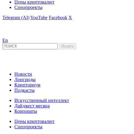
Цены криптовалют
Спецпроекты
Telegram (AI)
YouTube
Facebook
X
En
Новости
Лонгриды
Крипториум
Подкасты
Искусственный интеллект
Дайджест месяца
Корпораты
Цены криптовалют
Спецпроекты