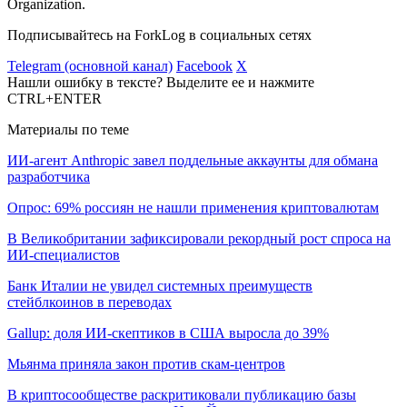
Organization.
Подписывайтесь на ForkLog в социальных сетях
Telegram (основной канал)
Facebook
X
Нашли ошибку в тексте? Выделите ее и нажмите
CTRL+ENTER
Материалы по теме
ИИ-агент Anthropic завел поддельные аккаунты для обмана
разработчика
Опрос: 69% россиян не нашли применения криптовалютам
В Великобритании зафиксировали рекордный рост спроса на
ИИ-специалистов
Банк Италии не увидел системных преимуществ
стейблкоинов в переводах
Gallup: доля ИИ-скептиков в США выросла до 39%
Мьянма приняла закон против скам-центров
В криптосообществе раскритиковали публикацию базы