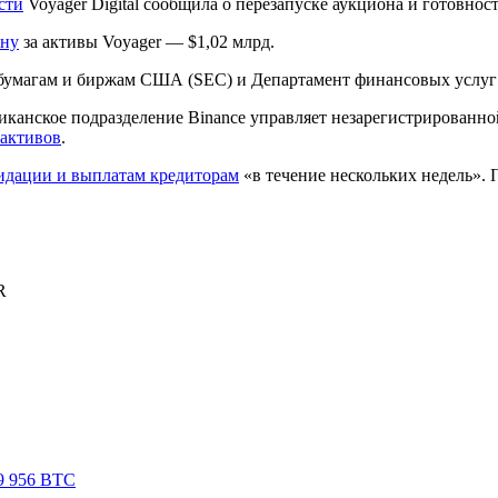
сти
Voyager Digital сообщила о перезапуске аукциона и готовно
ену
за активы Voyager — $1,02 млрд.
бумагам и биржам США (SEC) и Департамент финансовых услу
риканское подразделение Binance управляет незарегистрирова
 активов
.
видации и выплатам кредиторам
«в течение нескольких недель».
R
9 956 BTC