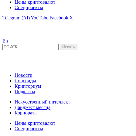
Цены криптовалют
Спецпроекты
Telegram (AI)
YouTube
Facebook
X
En
Новости
Лонгриды
Крипториум
Подкасты
Искусственный интеллект
Дайджест месяца
Корпораты
Цены криптовалют
Спецпроекты