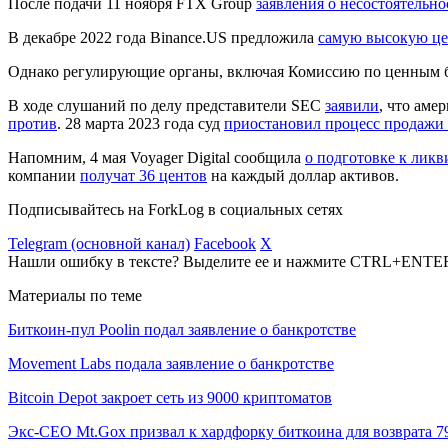
После подачи 11 ноября FTX Group
заявления о несостоятельно
В декабре 2022 года Binance.US предложила
самую высокую ц
Однако регулирующие органы, включая Комиссию по ценным 
В ходе слушаний по делу представители SEC
заявили
, что аме
против
. 28 марта 2023 года суд
приостановил процесс продажи
Напомним, 4 мая Voyager Digital сообщила
о подготовке к лик
компании
получат 36 центов
на каждый доллар активов.
Подписывайтесь на ForkLog в социальных сетях
Telegram (основной канал)
Facebook
X
Нашли ошибку в тексте? Выделите ее и нажмите CTRL+ENTE
Материалы по теме
Биткоин-пул Poolin подал заявление о банкротстве
Movement Labs подала заявление о банкротстве
Bitcoin Depot закроет сеть из 9000 криптоматов
Экс-CEO Mt.Gox призвал к хардфорку биткоина для возврата 7