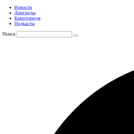
Новости
Лонгриды
Крипториум
Подкасты
Поиск