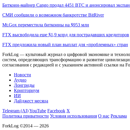
Биткоин-майнер Cango продал 4451 BTC и анонсировал экспа
СМИ сообщили о возможном банкротстве BitRiver
Mt.Gox переместила биткоины на $953 млн
FTX высвободила еще $1,9 млрд для пострадавших кредиторов
FTX предложила новый план выплат для «проблемных» стран
ForkLog — культовый журнал о цифровой экономике и технолог
систем, определяющих трансформацию и развитие цивилизаци
согласования с редакцией и с указанием активной ссылки на Fo
Новости
Аудио
Лонгриды
Крипториум
ИИ
Дайджест месяца
Telegram (AI)
YouTube
Facebook
X
Политика приватности
Условия использования
О нас
Реклама
ForkLog ©2014 — 2026