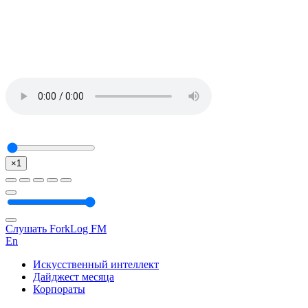
×1
Слушать ForkLog FM
En
Искусственный интеллект
Дайджест месяца
Корпораты