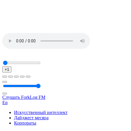
×1
Слушать ForkLog FM
En
Искусственный интеллект
Дайджест месяца
Корпораты