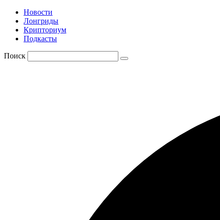
Новости
Лонгриды
Крипториум
Подкасты
Поиск