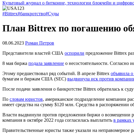
Культовый журнал о биткоине, технологии блокчейн и цифров
#Bittrex
#банкротство
#Суды
План Bittrex по погашению о
08.06.2023
Роман Петров
Представители властей США
оспорили
предложение Bittrex ра
8 мая биржа
подала заявление
о несостоятельности. Согласно и
Этому предшествовал ряд событий. В апреле Bittrex
объявила о
бумагам и биржам США (SEC)
выдвинула иск против компани
После подачи заявления о банкротстве Bittrex обратилась к суд
По
словам юристов
, американское подразделение компании ра
имеет средства на сумму $120 млн. Средства в распоряжении о
Власти выдвинули против предложения биржи о возмещении ряд
компания в октябре 2022 года согласилась выплатить
в рамках
Правительственные юристы также указали на неправомерное ра