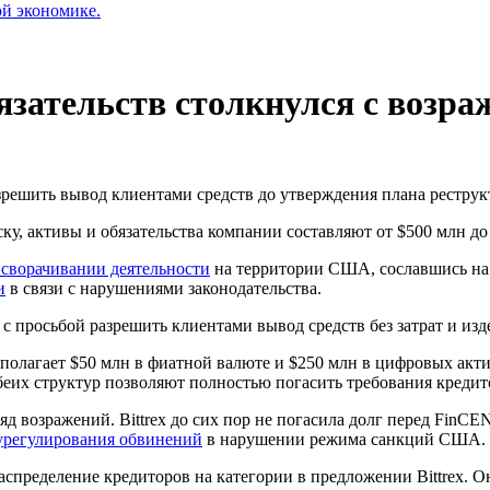
ой экономике.
бязательств столкнулся с воз
зрешить вывод клиентами средств до утверждения плана реструк
ску, активы и обязательства компании составляют от $500 млн до
 сворачивании деятельности
на территории США, сославшись на
и
в связи с нарушениями законодательства.
у с просьбой разрешить клиентами вывод средств без затрат и из
сполагает $50 млн в фиатной валюте и $250 млн в цифровых акт
беих структур позволяют полностью погасить требования кредит
 возражений. Bittrex до сих пор не погасила долг перед
FinCE
 урегулирования обвинений
в нарушении режима санкций США.
спределение кредиторов на категории в предложении Bittrex. 