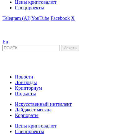
Цены криптовалют
Спецпроекты
Telegram (AI)
YouTube
Facebook
X
En
Новости
Лонгриды
Крипториум
Подкасты
Искусственный интеллект
Дайджест месяца
Корпораты
Цены криптовалют
Спецпроекты