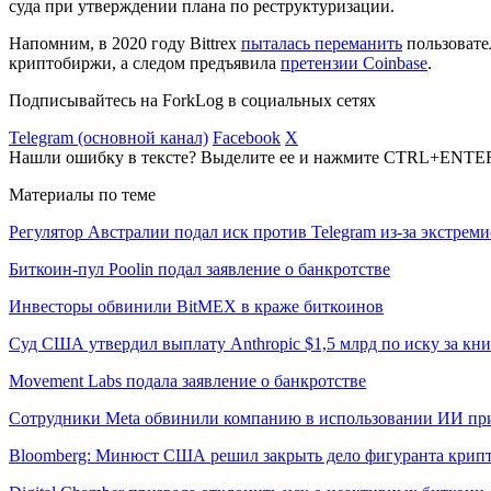
суда при утверждении плана по реструктуризации.
Напомним, в 2020 году Bittrex
пыталась переманить
пользовате
криптобиржи, а следом предъявила
претензии Coinbase
.
Подписывайтесь на ForkLog в социальных сетях
Telegram (основной канал)
Facebook
X
Нашли ошибку в тексте? Выделите ее и нажмите CTRL+ENTE
Материалы по теме
Регулятор Австралии подал иск против Telegram из-за экстрем
Биткоин-пул Poolin подал заявление о банкротстве
Инвесторы обвинили BitMEX в краже биткоинов
Суд США утвердил выплату Anthropic $1,5 млрд по иску за кн
Movement Labs подала заявление о банкротстве
Сотрудники Meta обвинили компанию в использовании ИИ пр
Bloomberg: Минюст США решил закрыть дело фигуранта крипт