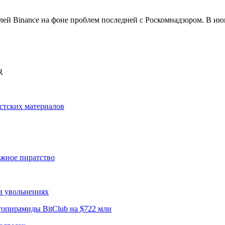
лей Binance на фоне проблем последней с Роскомнадзором. В и
R
истских материалов
ижное пиратство
и увольнениях
опирамиды BitClub на $722 млн