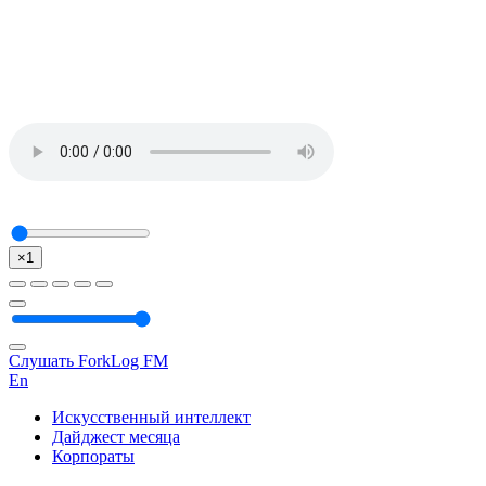
×1
Слушать ForkLog FM
En
Искусственный интеллект
Дайджест месяца
Корпораты