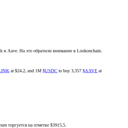
k и Aave. На это обратили внимание в Lookonchain.
LINK
at $24.2, and 1M
$USDC
to buy 3,357
$AAVE
at
eum торгуется на отметке $3915,5.