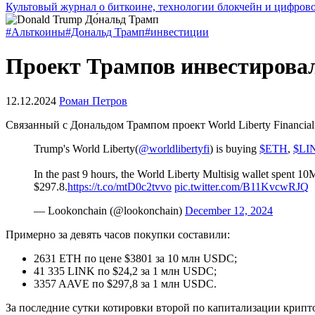
Культовый журнал о биткоине, технологии блокчейн и цифров
#Альткоины
#Дональд Трамп
#инвестиции
Проект Трампов инвестировал
12.12.2024
Роман Петров
Связанный с Дональдом Трампом проект World Liberty Financia
Trump's World Liberty(
@worldlibertyfi
) is buying
$ETH
,
$LI
In the past 9 hours, the World Liberty Multisig wallet spent 1
$297.8.
https://t.co/mtD0c2tvvo
pic.twitter.com/B11KvcwRJQ
— Lookonchain (@lookonchain)
December 12, 2024
Примерно за девять часов покупки составили:
2631 ETH по цене $3801 за 10 млн USDC;
41 335 LINK по $24,2 за 1 млн USDC;
3357 AAVE по $297,8 за 1 млн USDC.
За последние сутки котировки второй по капитализации крип