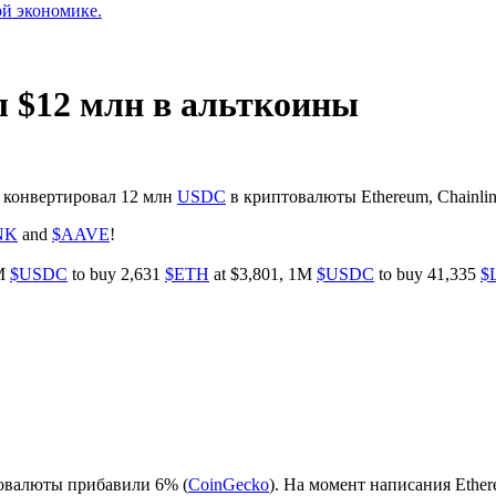
ой экономике.
 $12 млн в альткоины
l конвертировал 12 млн
USDC
в криптовалюты Ethereum, Chainlin
NK
and
$AAVE
!
0M
$USDC
to buy 2,631
$ETH
at $3,801, 1M
$USDC
to buy 41,335
$
товалюты прибавили 6% (
CoinGecko
). На момент написания Ether