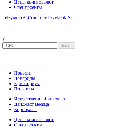
Цены криптовалют
Спецпроекты
Telegram (AI)
YouTube
Facebook
X
En
Новости
Лонгриды
Крипториум
Подкасты
Искусственный интеллект
Дайджест месяца
Корпораты
Цены криптовалют
Спецпроекты