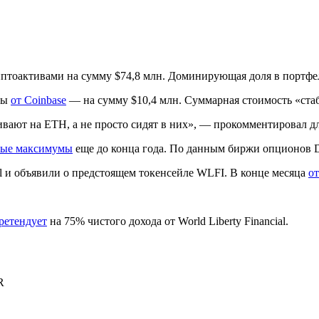
 криптоактивами на сумму $74,8 млн. Доминирующая доля в портф
ны
от Coinbase
— на сумму $10,4 млн. Суммарная стоимость «ст
вают на ETH, а не просто сидят в них», — прокомментировал д
вые максимумы
еще до конца года. По данным биржи опционов De
ial и объявили о предстоящем токенсейле WLFI. В конце месяца
о
ретендует
на 75% чистого дохода от World Liberty Financial.
R