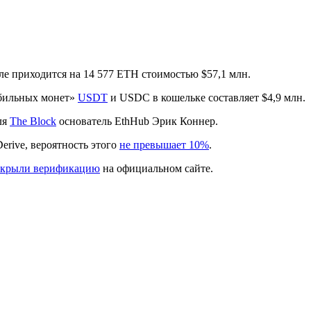
еле приходится на 14 577 ETH стоимостью $57,1 млн.
абильных монет»
USDT
и USDC в кошельке составляет $4,9 млн.
ля
The Block
основатель EthHub Эрик Коннер.
rive, вероятность этого
не превышает 10%
.
ткрыли верификацию
на официальном сайте.