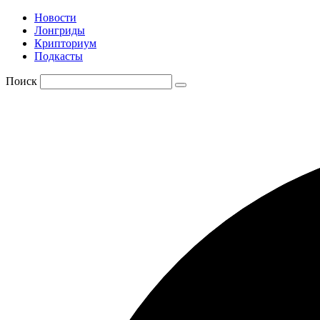
Новости
Лонгриды
Крипториум
Подкасты
Поиск