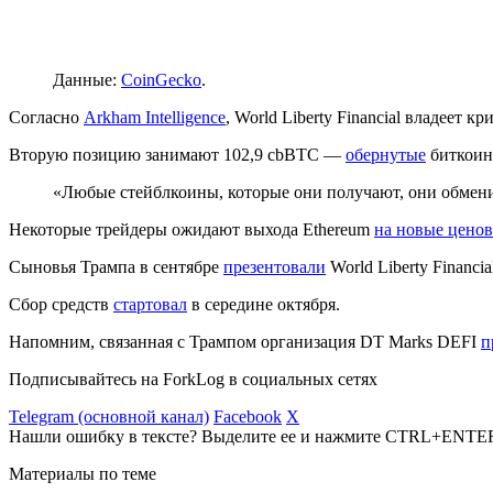
Данные:
CoinGecko
.
Согласно
Arkham Intelligence
, World Liberty Financial владеет
Вторую позицию занимают 102,9 cbBTC —
обернутые
биткои
«Любые стейблкоины, которые они получают, они обмени
Некоторые трейдеры ожидают выхода Ethereum
на новые цено
Сыновья Трампа в сентябре
презентовали
World Liberty Financ
Сбор средств
стартовал
в середине октября.
Напомним, связанная с Трампом организация DT Marks DEFI
п
Подписывайтесь на ForkLog в социальных сетях
Telegram (основной канал)
Facebook
X
Нашли ошибку в тексте? Выделите ее и нажмите CTRL+ENTE
Материалы по теме