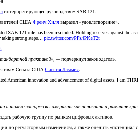
он.
ил
интерпретирующее руководство» SAB 121.
ставителей США
Френч Хилл
выразил «удовлетворение».
ided SAB 121 rule has been rescinded. Holding reserves against the asse
r taking strong steps…
pic.twitter.com/PFz4PKeT2t
5
 стандартной практикой»,
—
подчеркнул законодатель.
 активам Сената США
Синтия Ламмис
.
nted American innovation and advancement of digital assets. I am THRI
ии и только затормозил американские инновации и развитие кр
здать рабочую группу по рынкам цифровых активов.
ации по регуляторным изменениям, а также оценить «потенциал 