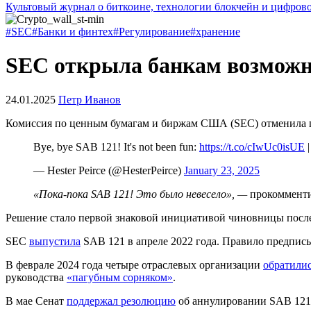
Культовый журнал о биткоине, технологии блокчейн и цифров
#SEC
#Банки и финтех
#Регулирование
#хранение
SEC открыла банкам возможн
24.01.2025
Петр Иванов
Комиссия по ценным бумагам и биржам США (SEC) отменила
Bye, bye SAB 121! It's not been fun:
https://t.co/cIwUc0isUE
|
— Hester Peirce (@HesterPeirce)
January 23, 2025
«Пока-пока SAB 121! Это было невесело»,
—
прокомменти
Решение стало первой знаковой инициативой чиновницы посл
SEC
выпустила
SAB 121 в апреле 2022 года. Правило предписы
В феврале 2024 года четыре отраслевых организации
обратили
руководства
«пагубным сорняком»
.
В мае Сенат
поддержал резолюцию
об аннулировании SAB 121