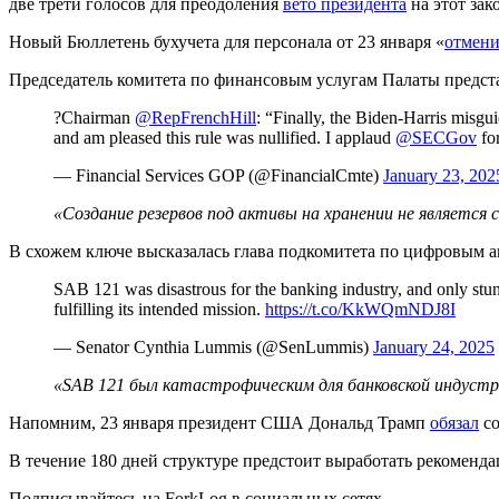
две трети голосов для преодоления
вето президента
на этот зак
Новый Бюллетень бухучета для персонала от 23 января «
отмен
Председатель комитета по финансовым услугам Палаты пред
?Chairman
@RepFrenchHill
: “Finally, the Biden-Harris misgu
and am pleased this rule was nullified. I applaud
@SECGov
fo
— Financial Services GOP (@FinancialCmte)
January 23, 202
«Создание резервов под активы на хранении не является
В схожем ключе высказалась глава подкомитета по цифровым
SAB 121 was disastrous for the banking industry, and only stu
fulfilling its intended mission.
https://t.co/KkWQmNDJ8I
— Senator Cynthia Lummis (@SenLummis)
January 24, 2025
«SAB 121 был катастрофическим для банковской индустр
Напомним, 23 января президент США Дональд Трамп
обязал
со
В течение 180 дней структуре предстоит выработать рекоменд
Подписывайтесь на ForkLog в социальных сетях