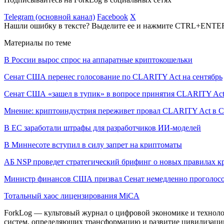
Telegram (основной канал)
Facebook
X
Нашли ошибку в тексте? Выделите ее и нажмите CTRL+ENTE
Материалы по теме
В России вырос спрос на аппаратные криптокошельки
Сенат США перенес голосование по CLARITY Act на сентябрь
Сенат США «зашел в тупик» в вопросе принятия CLARITY Ac
Мнение: криптоиндустрия переживет провал CLARITY Act в С
В ЕС заработали штрафы для разработчиков ИИ-моделей
В Миннесоте вступил в силу запрет на криптоматы
АБ NSP проведет стратегический брифинг о новых правилах к
Министр финансов США призвал Сенат немедленно проголосо
Тотальный хаос лицензирования MiCA
ForkLog — культовый журнал о цифровой экономике и технолог
систем, определяющих трансформацию и развитие цивилизаци