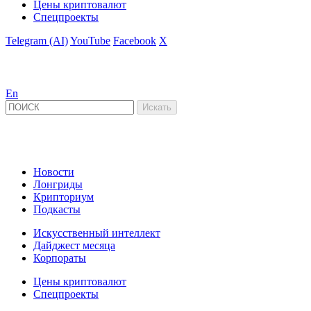
Цены криптовалют
Спецпроекты
Telegram (AI)
YouTube
Facebook
X
En
Новости
Лонгриды
Крипториум
Подкасты
Искусственный интеллект
Дайджест месяца
Корпораты
Цены криптовалют
Спецпроекты