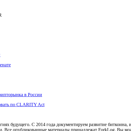
R
t
енате
рипторынка в России
вать по CLARITY Act
иях будущего. С 2014 года документируем развитие биткоина, 
и.
Все опубликованные материалы принадлежат ForkLog. Вы мож