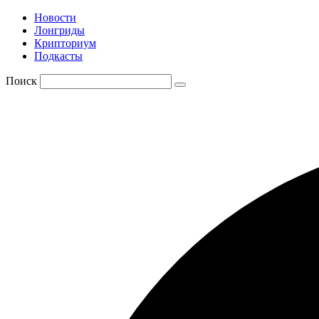
Новости
Лонгриды
Крипториум
Подкасты
Поиск