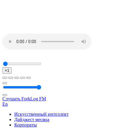
×1
Слушать ForkLog FM
En
Искусственный интеллект
Дайджест месяца
Корпораты