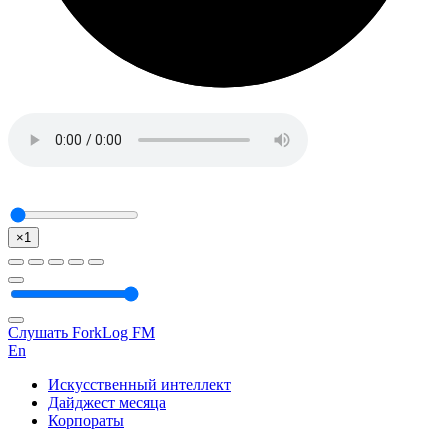
×1
Слушать ForkLog FM
En
Искусственный интеллект
Дайджест месяца
Корпораты