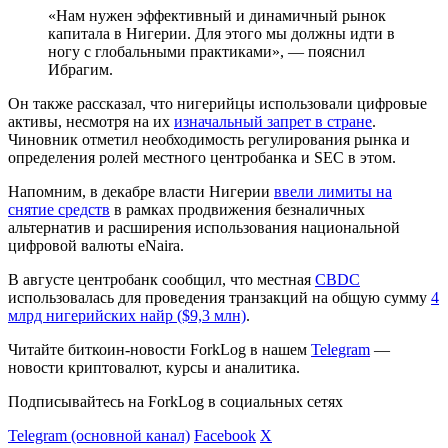
«Нам нужен эффективный и динамичный рынок
капитала в Нигерии. Для этого мы должны идти в
ногу с глобальными практиками», — пояснил
Ибрагим.
Он также рассказал, что нигерийцы использовали цифровые
активы, несмотря на их
изначальный запрет в стране
.
Чиновник отметил необходимость регулирования рынка и
определения ролей местного центробанка и SEC в этом.
Напомним, в декабре власти Нигерии
ввели лимиты на
снятие средств
в рамках продвижения безналичных
альтернатив и расширения использования национальной
цифровой валюты eNaira.
В августе центробанк сообщил, что местная
CBDC
использовалась для проведения транзакций на общую сумму
4
млрд нигерийских найр ($9,3 млн)
.
Читайте биткоин-новости ForkLog в нашем
Telegram
—
новости криптовалют, курсы и аналитика.
Подписывайтесь на ForkLog в социальных сетях
Telegram (основной канал)
Facebook
X