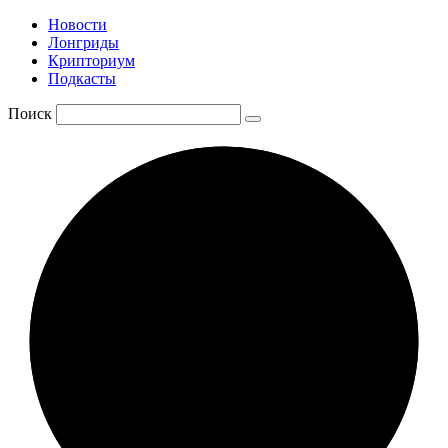
Новости
Лонгриды
Крипториум
Подкасты
Поиск