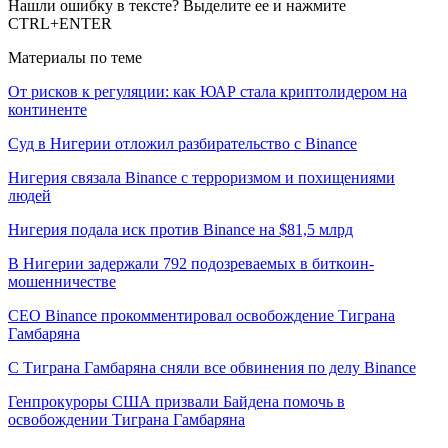
Нашли ошибку в тексте? Выделите ее и нажмите
CTRL+ENTER
Материалы по теме
От рисков к регуляции: как ЮАР стала криптолидером на
континенте
Суд в Нигерии отложил разбирательство с Binance
Нигерия связала Binance с терроризмом и похищениями
людей
Нигерия подала иск против Binance на $81,5 млрд
В Нигерии задержали 792 подозреваемых в биткоин-
мошенничестве
CEO Binance прокомментировал освобождение Тиграна
Гамбаряна
С Тиграна Гамбаряна сняли все обвинения по делу Binance
Генпрокуроры США призвали Байдена помочь в
освобождении Тиграна Гамбаряна