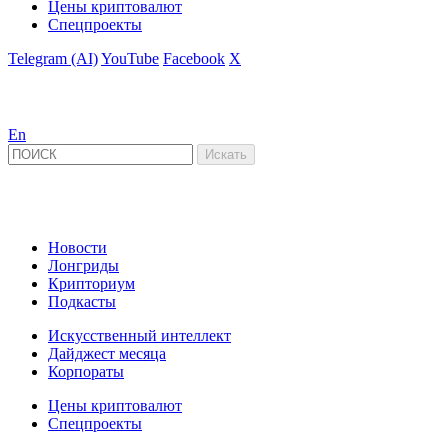
Цены криптовалют
Спецпроекты
Telegram (AI)
YouTube
Facebook
X
En
Новости
Лонгриды
Крипториум
Подкасты
Искусственный интеллект
Дайджест месяца
Корпораты
Цены криптовалют
Спецпроекты