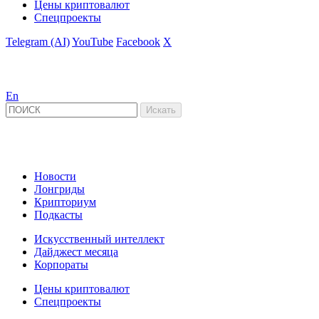
Цены криптовалют
Спецпроекты
Telegram (AI)
YouTube
Facebook
X
En
Новости
Лонгриды
Крипториум
Подкасты
Искусственный интеллект
Дайджест месяца
Корпораты
Цены криптовалют
Спецпроекты