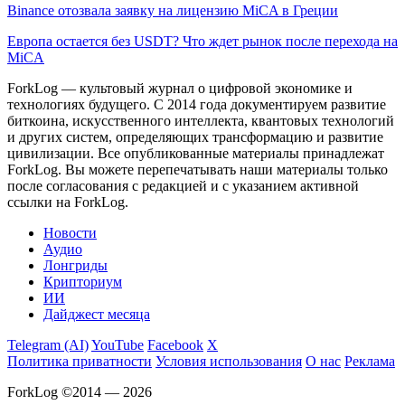
Binance отозвала заявку на лицензию MiCA в Греции
Европа остается без USDT? Что ждет рынок после перехода на
MiCA
ForkLog — культовый журнал о цифровой экономике и
технологиях будущего. С 2014 года документируем развитие
биткоина, искусственного интеллекта, квантовых технологий
и других систем, определяющих трансформацию и развитие
цивилизации.
Все опубликованные материалы принадлежат
ForkLog. Вы можете перепечатывать наши материалы только
после согласования с редакцией и с указанием активной
ссылки на ForkLog.
Новости
Аудио
Лонгриды
Крипториум
ИИ
Дайджест месяца
Telegram (AI)
YouTube
Facebook
X
Политика приватности
Условия использования
О нас
Реклама
ForkLog ©2014 — 2026