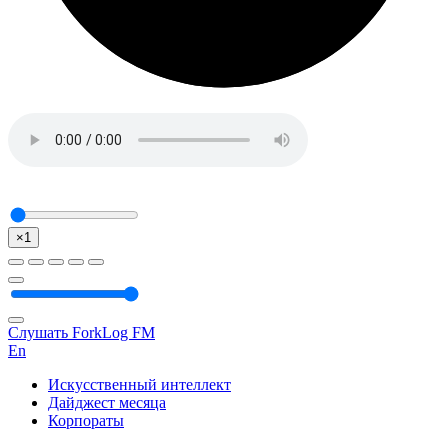
×1
Слушать ForkLog FM
En
Искусственный интеллект
Дайджест месяца
Корпораты