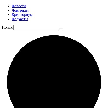
Новости
Лонгриды
Крипториум
Подкасты
Поиск