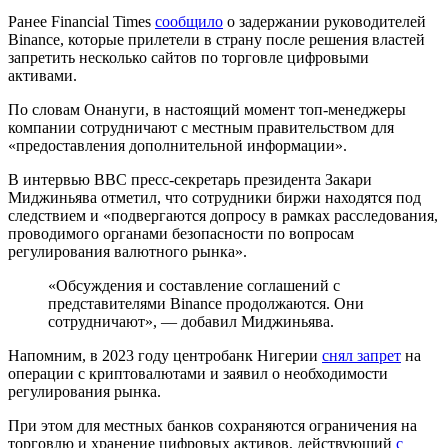
Ранее Financial Times
сообщило
о задержании руководителей
Binance, которые прилетели в страну после решения властей
запретить несколько сайтов по торговле цифровыми
активами.
По словам Онануги, в настоящий момент топ-менеджеры
компании сотрудничают с местным правительством для
«предоставления дополнительной информации».
В интервью BBC пресс-секретарь президента Закари
Миджиньява отметил, что сотрудники биржи находятся под
следствием и «подвергаются допросу в рамках расследования,
проводимого органами безопасности по вопросам
регулирования валютного рынка».
«Обсуждения и составление соглашений с
представителями Binance продолжаются. Они
сотрудничают», — добавил Миджиньява.
Напомним, в 2023 году центробанк Нигерии
снял запрет
на
операции с криптовалютами и заявил о необходимости
регулирования рынка.
При этом для местных банков сохраняются ограничения на
торговлю и хранение цифровых активов, действующий
с