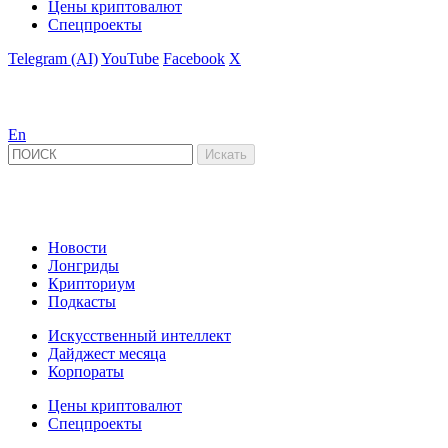
Цены криптовалют
Спецпроекты
Telegram (AI)
YouTube
Facebook
X
En
Новости
Лонгриды
Крипториум
Подкасты
Искусственный интеллект
Дайджест месяца
Корпораты
Цены криптовалют
Спецпроекты