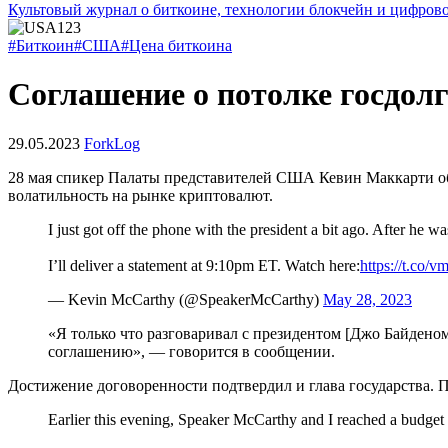
Культовый журнал о биткоине, технологии блокчейн и цифров
#Биткоин
#США
#Цена биткоина
Соглашение о потолке госдо
29.05.2023
ForkLog
28 мая спикер Палаты представителей США Кевин Маккарти об
волатильность на рынке криптовалют.
I just got off the phone with the president a bit ago. After he 
I’ll deliver a statement at 9:10pm ET. Watch here:
https://t.co
— Kevin McCarthy (@SpeakerMcCarthy)
May 28, 2023
«Я только что разговаривал с президентом [Джо Байдено
соглашению», — говорится в сообщении.
Достижение договоренности подтвердил и глава государства. П
Earlier this evening, Speaker McCarthy and I reached a budget 