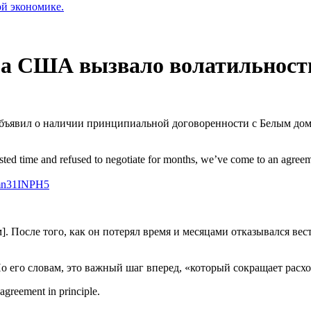
ой экономике.
лга США вызвало волатильност
ъявил о наличии принципиальной договоренности с Белым домо
wasted time and refused to negotiate for months, we’ve come to an agreem
/vmn31INPH5
м]. После того, как он потерял время и месяцами отказывался 
о его словам, это важный шаг вперед, «который сокращает расх
agreement in principle.