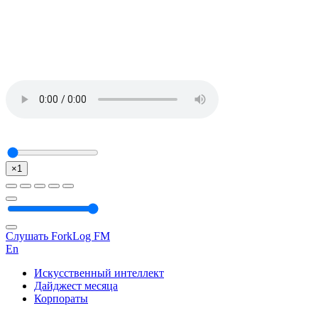
×1
Слушать ForkLog FM
En
Искусственный интеллект
Дайджест месяца
Корпораты