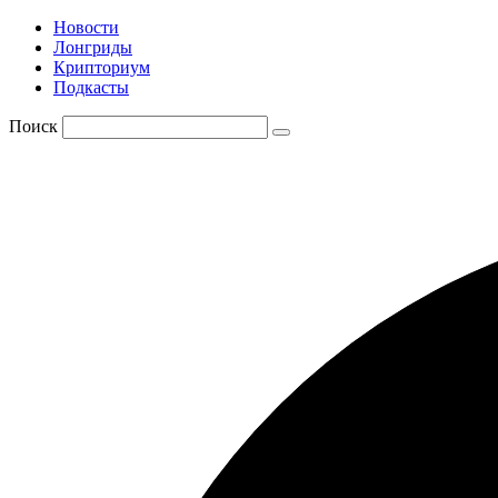
Новости
Лонгриды
Крипториум
Подкасты
Поиск