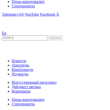
Цены криптовалют
Спецпроекты
Telegram (AI)
YouTube
Facebook
X
En
Новости
Лонгриды
Крипториум
Подкасты
Искусственный интеллект
Дайджест месяца
Корпораты
Цены криптовалют
Спецпроекты