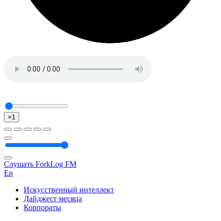
×1
Слушать ForkLog FM
En
Искусственный интеллект
Дайджест месяца
Корпораты