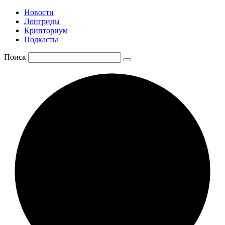
Новости
Лонгриды
Крипториум
Подкасты
Поиск