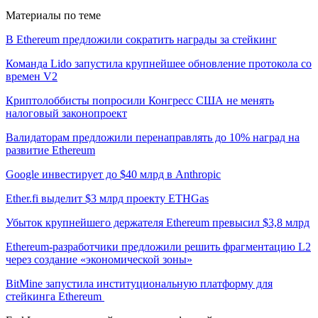
Материалы по теме
В Ethereum предложили сократить награды за стейкинг
Команда Lido запустила крупнейшее обновление протокола со
времен V2
Криптолоббисты попросили Конгресс США не менять
налоговый законопроект
Валидаторам предложили перенаправлять до 10% наград на
развитие Ethereum
Google инвестирует до $40 млрд в Anthropic
Ether.fi выделит $3 млрд проекту ETHGas
Убыток крупнейшего держателя Ethereum превысил $3,8 млрд
Ethereum-разработчики предложили решить фрагментацию L2
через создание «экономической зоны»
BitMine запустила институциональную платформу для
стейкинга Ethereum