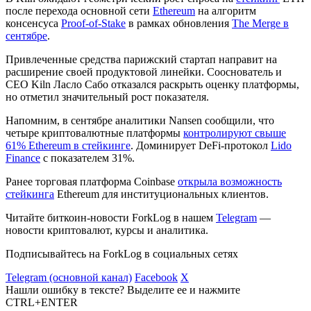
после перехода основной сети
Ethereum
на алгоритм
консенсуса
Proof-of-Stake
в рамках обновления
The Merge в
сентябре
.
Привлеченные средства парижский стартап направит на
расширение своей продуктовой линейки. Сооснователь и
CEO Kiln Ласло Сабо отказался раскрыть оценку платформы,
но отметил значительный рост показателя.
Напомним, в сентябре аналитики Nansen сообщили, что
четыре криптовалютные платформы
контролируют свыше
61% Ethereum в стейкинге
. Доминирует DeFi-протокол
Lido
Finance
с показателем 31%.
Ранее торговая платформа Coinbase
открыла возможность
стейкинга
Ethereum для институциональных клиентов.
Читайте биткоин-новости ForkLog в нашем
Telegram
—
новости криптовалют, курсы и аналитика.
Подписывайтесь на ForkLog в социальных сетях
Telegram (основной канал)
Facebook
X
Нашли ошибку в тексте? Выделите ее и нажмите
CTRL+ENTER