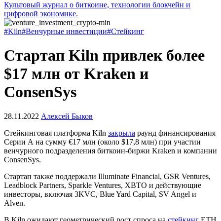
Культовый журнал о биткоине, технологии блокчейн и
цифровой экономике.
#Kiln
#Венчурные инвестиции
#Стейкинг
Стартап Kiln привлек более
$17 млн от Kraken и
ConsenSys
28.11.2022
Алексей Быков
Стейкинговая платформа Kiln
закрыла
раунд финансирования
Серии А на сумму €17 млн (около $17,8 млн) при участии
венчурного подразделения биткоин-биржи Kraken и компании
ConsenSys.
Стартап также поддержали Illuminate Financial, GSR Ventures,
Leadblock Partners, Sparkle Ventures, XBTO и действующие
инвесторы, включая 3KVC, Blue Yard Capital, SV Angel и
Alven.
В Kiln ожидают геометрический рост спроса на
стейкинг
ETH