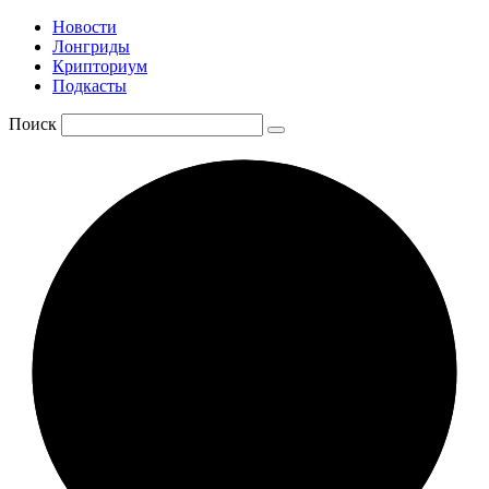
Новости
Лонгриды
Крипториум
Подкасты
Поиск