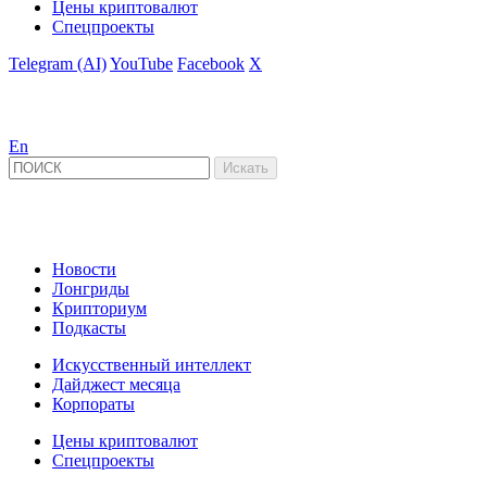
Цены криптовалют
Спецпроекты
Telegram (AI)
YouTube
Facebook
X
En
Новости
Лонгриды
Крипториум
Подкасты
Искусственный интеллект
Дайджест месяца
Корпораты
Цены криптовалют
Спецпроекты