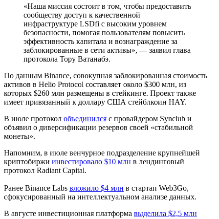
«Наша миссия состоит в том, чтобы предоставить
сообществу доступ к качественной
инфраструктуре
LSDfi
с высоким уровнем
безопасности, помогая пользователям повысить
эффективность капитала и вознаграждение за
заблокированные в сети активы», — заявил глава
протокола Тору Ватанабэ.
По данным Binance, совокупная заблокированная стоимость
активов в Helio Protocol составляет около $300 млн, из
которых $260 млн размещены в стейкинге. Проект также
имеет привязанный к доллару США стейблкоин HAY.
В июле протокол
объединился
с провайдером Synclub и
объявил о диверсификации резервов своей «стабильной
монеты».
Напомним, в июле венчурное подразделение крупнейшей
криптобиржи
инвестировало $10 млн
в лендинговый
протокол Radiant Capital.
Ранее Binance Labs
вложило $4 млн
в стартап Web3Go,
сфокусированный на интеллектуальном анализе данных.
В августе инвестиционная платформа
выделила $2,5 млн