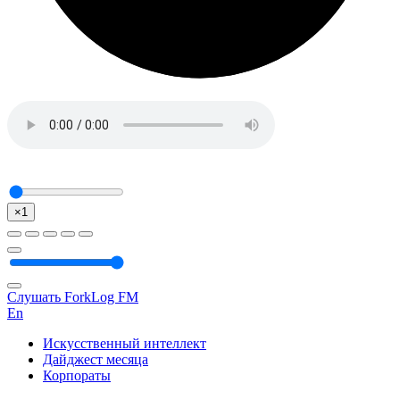
×1
Слушать ForkLog FM
En
Искусственный интеллект
Дайджест месяца
Корпораты