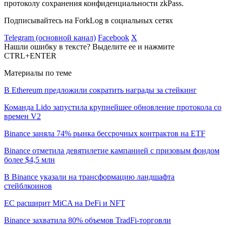
протоколу сохранения конфиденциальности zkPass.
Подписывайтесь на ForkLog в социальных сетях
Telegram (основной канал)
Facebook
X
Нашли ошибку в тексте? Выделите ее и нажмите
CTRL+ENTER
Материалы по теме
В Ethereum предложили сократить награды за стейкинг
Команда Lido запустила крупнейшее обновление протокола со
времен V2
Binance заняла 74% рынка бессрочных контрактов на ETF
Binance отметила девятилетие кампанией с призовым фондом
более $4,5 млн
В Binance указали на трансформацию ландшафта
стейблкоинов
ЕС расширит MiCA на DeFi и NFT
Binance захватила 80% объемов TradFi-торговли