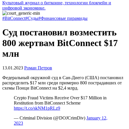
Культовый журнал о биткоине, технологии блокчейн и
цифровой экономике.
#BitConnect
#Суды
#Финансовые пирамиды
Суд постановил возместить
800 жертвам BitConnect $17
млн
13.01.2023
Роман Петров
Федеральный окружной суд в Сан-Диего (США) постановил
распределить $17 млн среди примерно 800 пострадавших от
схемы Понци BitConnect на $2,4 млрд.
Crypto Fraud Victims Receive Over $17 Million in
Restitution from BitConnect Scheme
https://t.co/skNM1pRLz9
— Criminal Division (@DOJCrimDiv)
January 12,
2023