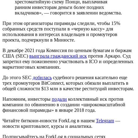
хрестоматийную схему Понци, выплачивая
ранним инвесторам деньги более поздних
вкладчиков», — говорится в заявлении ведомства.
При этом организаторы пирамиды следили, чтобы 15%
собранных средств поступали в «черную кассу» для
использования в интересах владельцев и промоутеров
проекта, подчеркнули в Минюсте.
В декабре 2021 года Комиссия по ценным бумагам и биржам
США (SEC)
выиграла гражданский иск
против Аркаро. Суд
запретил ему пожизненно участвовать в ICO и определенных
маркетинговых компаниях.
До этого SEC
добилась
судебного решения касательно еще
трех промоутеров BitConnect, которых обязали выплатить в
общей сложности $13 млн в качестве реституций инвесторам.
Напомним, инвесторы
подали
коллективный иск против
компании по обвинению в создании «широкомасштабной
финансовой пирамиды» в январе 2018 года.
Читайте биткоин-новости ForkLog в нашем
Telegram
—
новости криптовалют, курсы и аналитика.
Подписывайтесь на ForkLog в социальных сетях