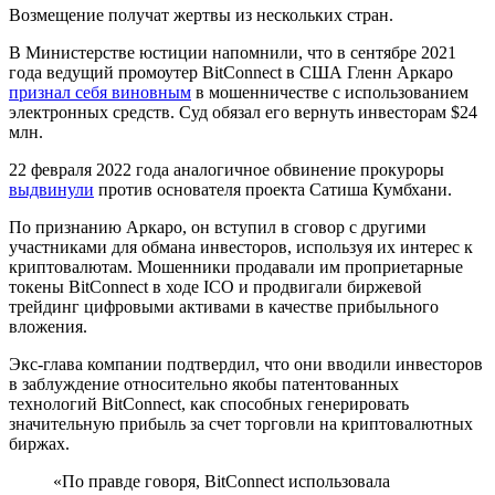
Возмещение получат жертвы из нескольких стран.
В Министерстве юстиции напомнили, что в сентябре 2021
года ведущий промоутер BitConnect в США Гленн Аркаро
признал себя виновным
в мошенничестве с использованием
электронных средств. Суд обязал его вернуть инвесторам $24
млн.
22 февраля 2022 года аналогичное обвинение прокуроры
выдвинули
против основателя проекта Сатиша Кумбхани.
По признанию Аркаро, он вступил в сговор с другими
участниками для обмана инвесторов, используя их интерес к
криптовалютам. Мошенники продавали им проприетарные
токены BitConnect в ходе ICO и продвигали биржевой
трейдинг цифровыми активами в качестве прибыльного
вложения.
Экс-глава компании подтвердил, что они вводили инвесторов
в заблуждение относительно якобы патентованных
технологий BitConnect, как способных генерировать
значительную прибыль за счет торговли на криптовалютных
биржах.
«По правде говоря, BitConnect использовала