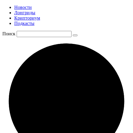
Новости
Лонгриды
Крипториум
Подкасты
Поиск