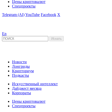
Цены криптовалют
Спецпроекты
Telegram (AI)
YouTube
Facebook
X
En
Новости
Лонгриды
Крипториум
Подкасты
Искусственный интеллект
Дайджест месяца
Корпораты
Цены криптовалют
Спецпроекты