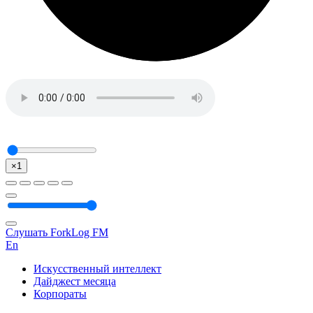
×1
Слушать ForkLog FM
En
Искусственный интеллект
Дайджест месяца
Корпораты