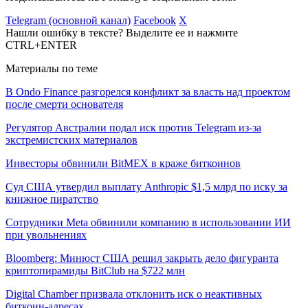
Telegram (основной канал)
Facebook
X
Нашли ошибку в тексте? Выделите ее и нажмите
CTRL+ENTER
Материалы по теме
В Ondo Finance разгорелся конфликт за власть над проектом
после смерти основателя
Регулятор Австралии подал иск против Telegram из-за
экстремистских материалов
Инвесторы обвинили BitMEX в краже биткоинов
Суд США утвердил выплату Anthropic $1,5 млрд по иску за
книжное пиратство
Сотрудники Meta обвинили компанию в использовании ИИ
при увольнениях
Bloomberg: Минюст США решил закрыть дело фигуранта
криптопирамиды BitClub на $722 млн
Digital Chamber призвала отклонить иск о неактивных
биткоин-адресах