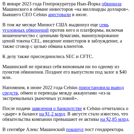
В январе 2023 года Генпрокуратура Нью-Йорка
обвинила
Машинского в обмане инвесторов «на миллиарды долларов».
Бывшего CEO Celsius
арестовали
в июле.
В том же месяце Минюст США выдвинул еще
семь
уголовных обвинений
против него и платформы, включая
мошенничество с ценными бумагами, манипулирование
ценой токена CEL, введение инвесторов в заблуждение, а
также сговор с целью обмана клиентов.
К делу также присоединились
SEC
и
CFTC
.
Машинский не признал себя виновным ни по одному из
пунктов обвинения. Позднее его выпустили под залог в $40
млн.
Напомним, в июне 2022 года Celsius
приостановила вывод
средств
, обмен и переводы между аккаунтами «из-за
экстремальных рыночных условий».
После подачи
заявления о банкротстве
в Celsius отчитались о
«дыре» в балансе
на $1,2 млрд
. В августе стало известно, что
обязательства компании превышают ее активы
на $2,85 млрд
.
В сентябре Алекс Машинский
покинул
пост гендиректора.