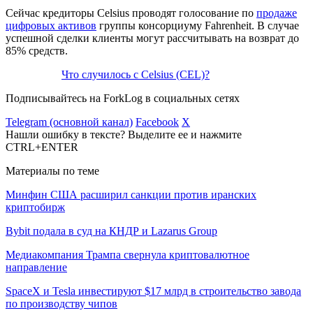
Сейчас кредиторы Celsius проводят голосование по
продаже
цифровых активов
группы консорциуму Fahrenheit. В случае
успешной сделки клиенты могут рассчитывать на возврат до
85% средств.
Что случилось с Celsius (CEL)?
Подписывайтесь на ForkLog в социальных сетях
Telegram (основной канал)
Facebook
X
Нашли ошибку в тексте? Выделите ее и нажмите
CTRL+ENTER
Материалы по теме
Минфин США расширил санкции против иранских
криптобирж
Bybit подала в суд на КНДР и Lazarus Group
Медиакомпания Трампа свернула криптовалютное
направление
SpaceX и Tesla инвестируют $17 млрд в строительство завода
по производству чипов