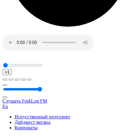
×1
Слушать ForkLog FM
En
Искусственный интеллект
Дайджест месяца
Корпораты