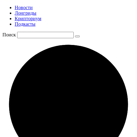
Новости
Лонгриды
Крипториум
Подкасты
Поиск