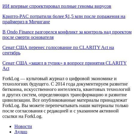
ИИ впервые спроектировал полные геномы вирусов
Крипто-PAC потратили более $1,5 млн после поражения на
праймериз в Мичигане
В Ondo Finance разгорелся конфликт за контроль над проектом
после смерти основателя
Сенат США перенес голосование по CLARITY Act на
сентябрь
Сенат США «зашел в тупик» в вопросе принятия CLARITY
Act
ForkLog — культовый журнал о цифровой экономике и
технологиях будущего. С 2014 года документируем развитие
биткоина, искусственного интеллекта, квантовых технологий
и других систем, определяющих трансформацию и развитие
цивилизации.
Все опубликованные материалы принадлежат
ForkLog. Вы можете перепечатывать наши материалы только
после согласования с редакцией и с указанием активной
ссылки на ForkLog.
Новости
Аудио