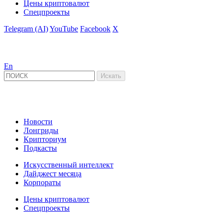
Цены криптовалют
Спецпроекты
Telegram (AI)
YouTube
Facebook
X
En
Новости
Лонгриды
Крипториум
Подкасты
Искусственный интеллект
Дайджест месяца
Корпораты
Цены криптовалют
Спецпроекты