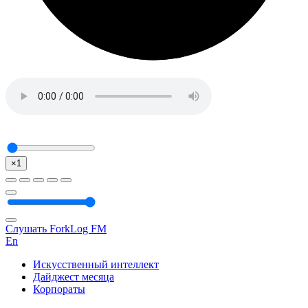
×1
Слушать ForkLog FM
En
Искусственный интеллект
Дайджест месяца
Корпораты