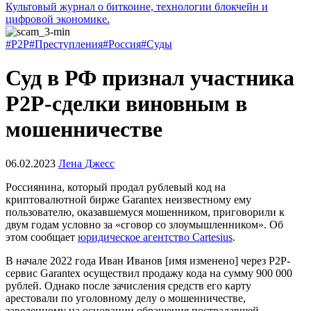
Культовый журнал о биткоине, технологии блокчейн и
цифровой экономике.
#P2P
#Преступления
#Россия
#Суды
Суд в РФ признал участника
P2P-сделки виновным в
мошенничестве
06.02.2023
Лена Джесс
Россиянина, который продал рублевый код на
криптовалютной бирже Garantex неизвестному ему
пользователю, оказавшемуся мошенником, приговорили к
двум годам условно за «сговор со злоумышленником». Об
этом сообщает
юридическое агентство Cartesius
.
В начале 2022 года Иван Иванов [имя изменено] через P2P-
сервис Garantex осуществил продажу кода на сумму 900 000
рублей. Однако после зачисления средств его карту
арестовали по уголовному делу о мошенничестве,
заведенному на основании обращения пострадавшей