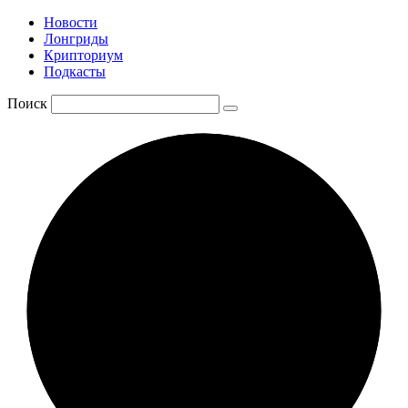
Новости
Лонгриды
Крипториум
Подкасты
Поиск