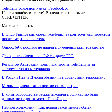
Telegram (основной канал)
Facebook
X
Нашли ошибку в тексте? Выделите ее и нажмите
CTRL+ENTER
Материалы по теме
В Ondo Finance разгорелся конфликт за контроль над проектом
после смерти основателя
Опрос: 69% россиян не нашли применения криптовалютам
Для криптообменников РФ создадут СРО
Регулятор Австралии подал иск против Telegram из-за
экстремистских материалов
В России Павла Дурова обвинили в содействии терроризму
Мьянма приняла закон против скам-центров
В криптосообществе раскритиковали публикацию базы
данных по недвижимости Нью-Йорка
Период охлаждения. Как новый закон меняет обмен
криптовалюты в России