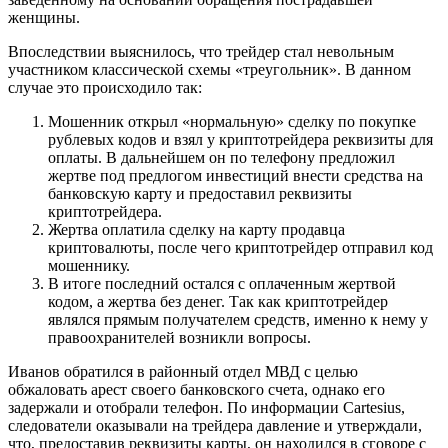
женщины.
Впоследствии выяснилось, что трейдер стал невольным
участником классической схемы «треугольник». В данном
случае это происходило так:
Мошенник открыл «нормальную» сделку по покупке
рублевых кодов и взял у криптотрейдера реквизиты для
оплаты. В дальнейшем он по телефону предложил
жертве под предлогом инвестиций внести средства на
банковскую карту и предоставил реквизиты
криптотрейдера.
Жертва оплатила сделку на карту продавца
криптовалюты, после чего криптотрейдер отправил код
мошеннику.
В итоге последний остался с оплаченным жертвой
кодом, а жертва без денег. Так как криптотрейдер
являлся прямым получателем средств, именно к нему у
правоохранителей возникли вопросы.
Иванов обратился в районный отдел МВД с целью
обжаловать арест своего банковского счета, однако его
задержали и отобрали телефон. По информации Cartesius,
следователи оказывали на трейдера давление и утверждали,
что, предоставив реквизиты карты, он находился в сговоре с