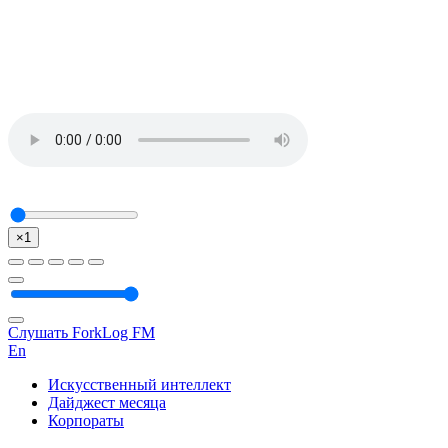
×1
Слушать ForkLog FM
En
Искусственный интеллект
Дайджест месяца
Корпораты