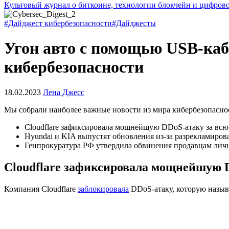
Культовый журнал о биткоине, технологии блокчейн и цифров
#Дайджест кибербезопасности
#Дайджесты
Угон авто с помощью USB-каб
кибербезопасности
18.02.2023
Лена Джесс
Мы собрали наиболее важные новости из мира кибербезопаснос
Cloudflare зафиксировала мощнейшую DDoS-атаку за вс
Hyundai и KIA выпустят обновления из-за разрекламирова
Генпрокуратура РФ утвердила обвинения продавцам лич
Cloudflare зафиксировала мощнейшую 
Компания Cloudflare
заблокировала
DDoS
-атаку, которую назы