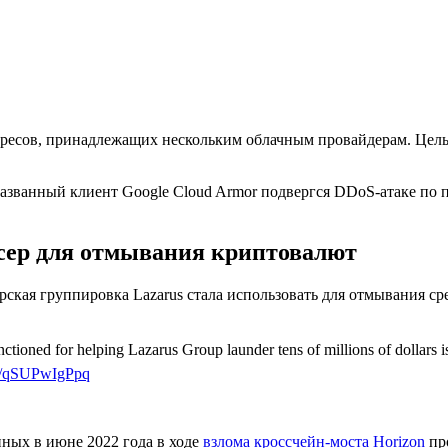
-адресов, принадлежащих нескольким облачным провайдерам. Це
азванный клиент Google Cloud Armor подвергся DDoS-атаке по 
сер для отмывания криптовалют
рская группировка Lazarus стала использовать для отмывания с
anctioned for helping Lazarus Group launder tens of millions of dollars 
.co/qSUPwIgPpq
нных в июне 2022 года в ходе
взлома кроссчейн-моста Horizon
пр