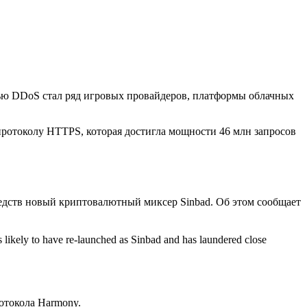
лью DDoS стал ряд игровых провайдеров, платформы облачных
протоколу HTTPS, которая достигла мощности 46 млн запросов
редств новый криптовалютный миксер Sinbad. Об этом сообщает
is likely to have re-launched as Sinbad and has laundered close
отокола Harmony.