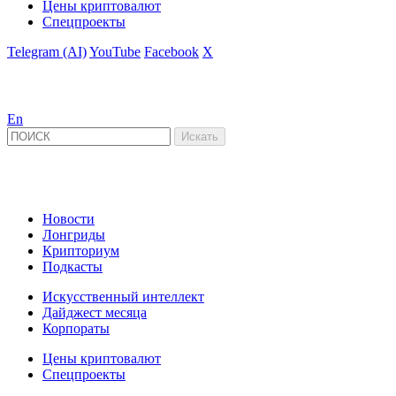
Цены криптовалют
Спецпроекты
Telegram (AI)
YouTube
Facebook
X
En
Новости
Лонгриды
Крипториум
Подкасты
Искусственный интеллект
Дайджест месяца
Корпораты
Цены криптовалют
Спецпроекты