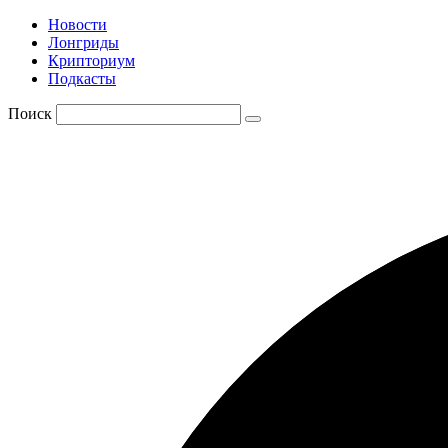
Новости
Лонгриды
Крипториум
Подкасты
Поиск