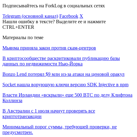
Подписывайтесь на ForkLog в социальных сетях
Telegram (основной канал)
Facebook
X
Нашли ошибку в тексте? Выделите ее и нажмите
CTRL+ENTER
Материалы по теме
Мьянма приняла закон против скам-центров
В криптосообществе раскритиковали публикацию базы
данных по недвижимости Нью-Йорка
Bonzo Lend потерял $9 млн из-за атаки на ценовой оракул
Socket нашла ворующую ключи версию SDK Injective в npm
Власти Ирландии «вскрыли» еще 500 BTC по делу Клифтона
Коллинза
В Австралии с 1 июля начнут проверять все
криптотранзакции
Минимальный порог суммы, требующей проверки, не
предусмотрен.