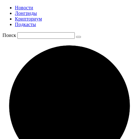
Новости
Лонгриды
Крипториум
Подкасты
Поиск