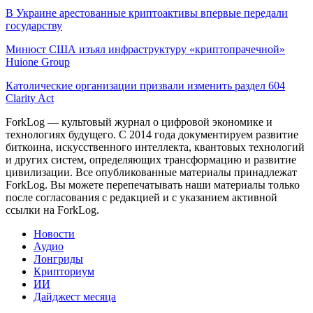
В Украине арестованные криптоактивы впервые передали
государству
Минюст США изъял инфраструктуру «криптопрачечной»
Huione Group
Католические организации призвали изменить раздел 604
Clarity Act
ForkLog — культовый журнал о цифровой экономике и
технологиях будущего. С 2014 года документируем развитие
биткоина, искусственного интеллекта, квантовых технологий
и других систем, определяющих трансформацию и развитие
цивилизации.
Все опубликованные материалы принадлежат
ForkLog. Вы можете перепечатывать наши материалы только
после согласования с редакцией и с указанием активной
ссылки на ForkLog.
Новости
Аудио
Лонгриды
Крипториум
ИИ
Дайджест месяца