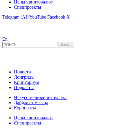
Цены криптовалют
Спецпроекты
Telegram (AI)
YouTube
Facebook
X
En
Новости
Лонгриды
Крипториум
Подкасты
Искусственный интеллект
Дайджест месяца
Корпораты
Цены криптовалют
Спецпроекты