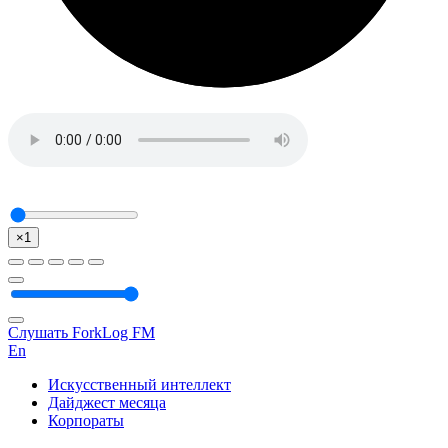
×1
Слушать ForkLog FM
En
Искусственный интеллект
Дайджест месяца
Корпораты