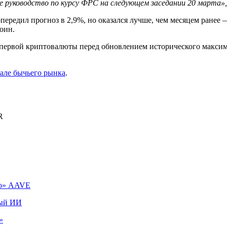
е руководство по курсу ФРС на следующем заседании 20 марта»,
опередил прогноз в 2,9%, но оказался лучше, чем месяцем ранее 
оин.
первой криптовалюты перед обновлением исторического максим
чале бычьего рынка
.
R
го» AAVE
ный ИИ
»