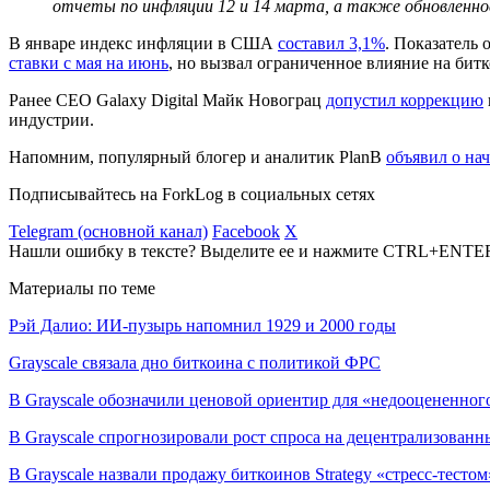
отчеты по инфляции 12 и 14 марта, а также обновленно
В январе индекс инфляции в США
составил 3,1%
. Показатель 
ставки с мая на июнь
, но вызвал ограниченное влияние на битк
Ранее CEO Galaxy Digital Майк Новограц
допустил коррекцию
индустрии.
Напомним, популярный блогер и аналитик PlanB
объявил о на
Подписывайтесь на ForkLog в социальных сетях
Telegram (основной канал)
Facebook
X
Нашли ошибку в тексте? Выделите ее и нажмите CTRL+ENTE
Материалы по теме
Рэй Далио: ИИ-пузырь напомнил 1929 и 2000 годы
Grayscale связала дно биткоина с политикой ФРС
В Grayscale обозначили ценовой ориентир для «недооцененно
В Grayscale спрогнозировали рост спроса на децентрализован
В Grayscale назвали продажу биткоинов Strategy «стресс-тестом