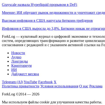
Grayscale назвала Hyperliquid прорывом в DeFi
Мнение: ИИ обрушит рынок недвижимости и уничтожит средн
Высокая инфляция в США напугала биткоин-трейдеров
Инфляция в США выросла до 3,8%. Биткоин никак не отреаги
ForkLog — культовый журнал о цифровой экономике и технолог
систем, определяющих трансформацию и развитие цивилизаци
согласования с редакцией и с указанием активной ссылки на Fo
Новости
Аудио
Лонгриды
Крипториум
ИИ
Дайджест месяца
Telegram (AI)
YouTube
Facebook
X
Политика приватности
Условия использования
О нас
Реклама
ForkLog ©2014 — 2026
Мы используем файлы cookie для улучшения качества работы.