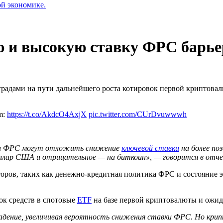
ой экономике.
ю и высокую ставку ФРС барье
радами на пути дальнейшего роста котировок первой криптовал
am:
https://t.co/AkdcO4AxjX
pic.twitter.com/CUrDvuwwwh
и
ФРС
могут отложить снижение
ключевой ставки
на более поз
оллар США и отрицательное — на биткоин», — говорится в отче
оров, таких как денежно-кредитная политика ФРС и состояние
ток средств в спотовые
ETF
на базе первой криптовалюты и ожи
адение, увеличивая вероятность снижения ставки ФРС. Но кр