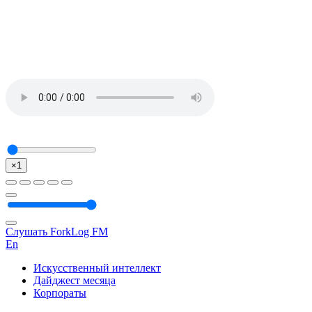
×1
Слушать ForkLog FM
En
Искусственный интеллект
Дайджест месяца
Корпораты