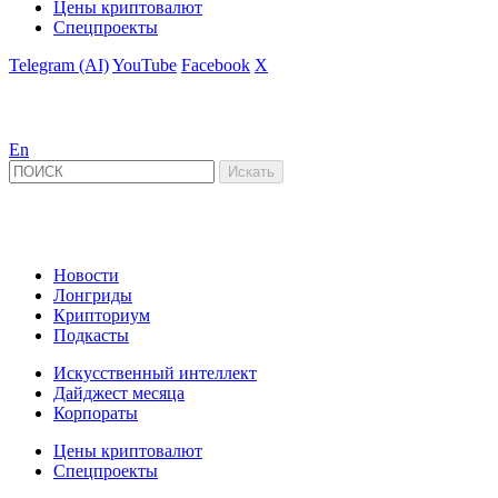
Цены криптовалют
Спецпроекты
Telegram (AI)
YouTube
Facebook
X
En
Новости
Лонгриды
Крипториум
Подкасты
Искусственный интеллект
Дайджест месяца
Корпораты
Цены криптовалют
Спецпроекты