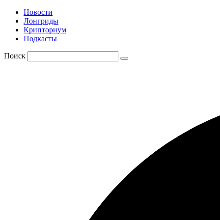
Новости
Лонгриды
Крипториум
Подкасты
Поиск