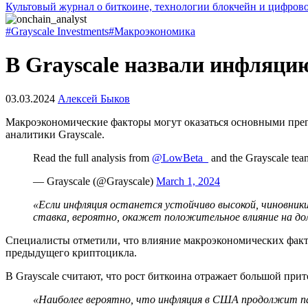
Культовый журнал о биткоине, технологии блокчейн и цифров
#Grayscale Investments
#Макроэкономика
В Grayscale назвали инфляци
03.03.2024
Алексей Быков
Макроэкономические факторы могут оказаться основными прег
аналитики Grayscale.
Read the full analysis from
@LowBeta_
and the Grayscale te
— Grayscale (@Grayscale)
March 1, 2024
«Если инфляция останется устойчиво высокой, чиновник
ставка, вероятно, окажет положительное влияние на д
Специалисты отметили, что влияние макроэкономических факт
предыдущего криптоцикла.
В Grayscale считают, что рост биткоина отражает большой при
«Наиболее вероятно, что инфляция в США продолжит п