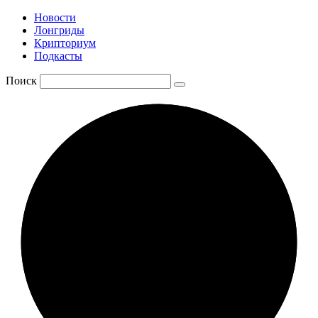
Новости
Лонгриды
Крипториум
Подкасты
Поиск