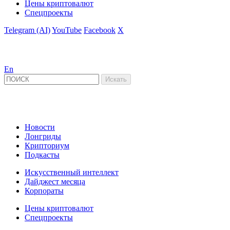
Цены криптовалют
Спецпроекты
Telegram (AI)
YouTube
Facebook
X
En
Новости
Лонгриды
Крипториум
Подкасты
Искусственный интеллект
Дайджест месяца
Корпораты
Цены криптовалют
Спецпроекты