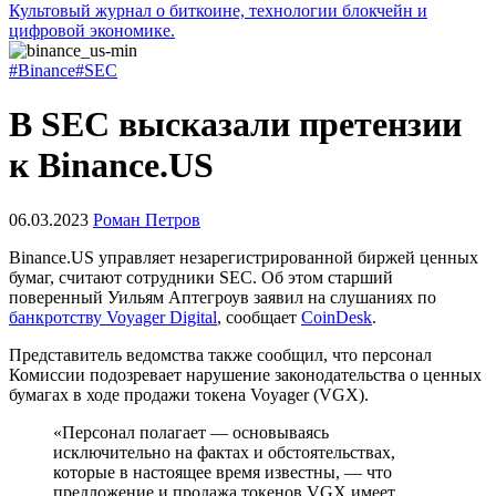
Культовый журнал о биткоине, технологии блокчейн и
цифровой экономике.
#Binance
#SEC
В SEC высказали претензии
к Binance.US
06.03.2023
Роман Петров
Binance.US управляет незарегистрированной биржей ценных
бумаг, считают сотрудники
SEC
. Об этом старший
поверенный Уильям Аптегроув заявил на слушаниях по
банкротству Voyager Digital
, сообщает
CoinDesk
.
Представитель ведомства также сообщил, что персонал
Комиссии подозревает нарушение законодательства о ценных
бумагах в ходе продажи токена Voyager (VGX).
«Персонал полагает — основываясь
исключительно на фактах и ​​обстоятельствах,
которые в настоящее время известны, — что
предложение и продажа токенов VGX имеет