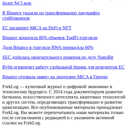
более $4,5 млн
В Binance указали на трансформацию ландшафта
стейблкоинов
ЕС расширит MiCA на DeFi и NFT
Binance захватила 80% объемов TradFi-торговли
Доля Binance в торговле RWA превысила 60%
SEC добилась окончательного решения по делу NanoBit
Bybit ограничит работу глобальной биржи для резидентов ЕС
Binance отозвала заявку на лицензию MiCA в Греции
ForkLog — культовый журнал о цифровой экономике и
технологиях будущего. С 2014 года документируем развитие
биткоина, искусственного интеллекта, квантовых технологий
и других систем, определяющих трансформацию и развитие
цивилизации.
Все опубликованные материалы принадлежат
ForkLog. Вы можете перепечатывать наши материалы только
после согласования с редакцией и с указанием активной
ссылки на ForkLog.