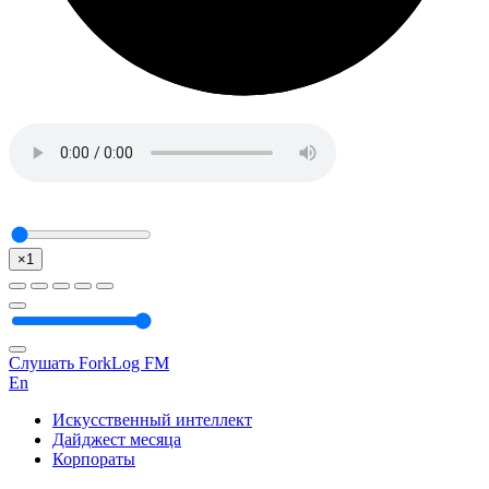
×1
Слушать ForkLog FM
En
Искусственный интеллект
Дайджест месяца
Корпораты