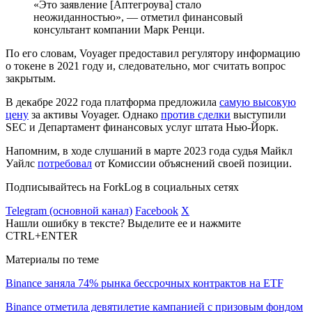
«Это заявление [Аптегроува] стало
неожиданностью», — отметил финансовый
консультант компании Марк Ренци.
По его словам, Voyager предоставил регулятору информацию
о токене в 2021 году и, следовательно, мог считать вопрос
закрытым.
В декабре 2022 года платформа предложила
самую высокую
цену
за активы Voyager. Однако
против сделки
выступили
SEC и Департамент финансовых услуг штата Нью-Йорк.
Напомним, в ходе слушаний в марте 2023 года судья Майкл
Уайлс
потребовал
от Комиссии объяснений своей позиции.
Подписывайтесь на ForkLog в социальных сетях
Telegram (основной канал)
Facebook
X
Нашли ошибку в тексте? Выделите ее и нажмите
CTRL+ENTER
Материалы по теме
Binance заняла 74% рынка бессрочных контрактов на ETF
Binance отметила девятилетие кампанией с призовым фондом