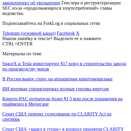
законопроект об увольнении
Генслера и реструктуризации
SEC из-за «продолжающихся злоупотреблений» главы
ведомства.
Подписывайтесь на ForkLog в социальных сетях
Telegram (основной канал)
Facebook
X
Нашли ошибку в тексте? Выделите ее и нажмите
CTRL+ENTER
Материалы по теме
SpaceX и Tesla инвестируют $17 млрд в строительство завода
по производству чипов
В России вырос спрос на аппаратные криптокошельки
ИИ впервые спроектировал полные геномы вирусов
Крипто-PAC потратили более $1,5 млн после поражения на
праймериз в Мичигане
Сенат США перенес голосование по CLARITY Act на
сентябрь
Сенат США «зашел в тупик» в вопросе принятия CLARITY