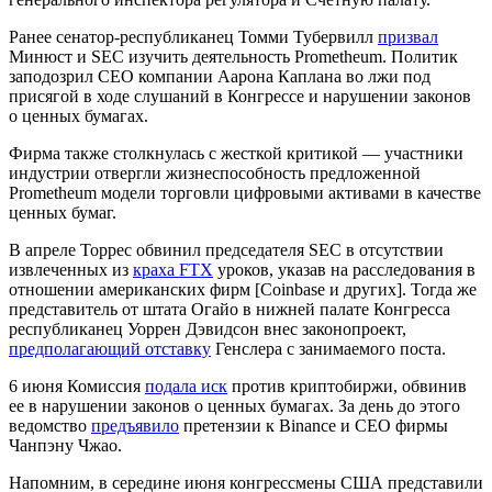
Ранее сенатор-республиканец Томми Тубервилл
призвал
Минюст и SEC изучить деятельность Prometheum. Политик
заподозрил CEO компании Аарона Каплана во лжи под
присягой в ходе слушаний в Конгрессе и нарушении законов
о ценных бумагах.
Фирма также столкнулась с жесткой критикой — участники
индустрии отвергли жизнеспособность предложенной
Prometheum модели торговли цифровыми активами в качестве
ценных бумаг.
В апреле Торрес обвинил председателя SEC в отсутствии
извлеченных из
краха FTX
уроков, указав на расследования в
отношении американских фирм [Coinbase и других]. Тогда же
представитель от штата Огайо в нижней палате Конгресса
республиканец Уоррен Дэвидсон внес законопроект,
предполагающий отставку
Генслера с занимаемого поста.
6 июня Комиссия
подала иск
против криптобиржи, обвинив
ее в нарушении законов о ценных бумагах. За день до этого
ведомство
предъявило
претензии к Binance и CEO фирмы
Чанпэну Чжао.
Напомним, в середине июня конгрессмены США представили