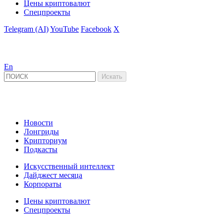
Цены криптовалют
Спецпроекты
Telegram (AI)
YouTube
Facebook
X
En
Новости
Лонгриды
Крипториум
Подкасты
Искусственный интеллект
Дайджест месяца
Корпораты
Цены криптовалют
Спецпроекты