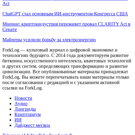
Act
ChatGPT стал основным ИИ-инструментом Конгресса США
Мнение: криптоиндустрия переживет провал CLARITY Act в
Сенате
Майнеры усилили борьбу за электроэнергию
ForkLog — культовый журнал о цифровой экономике и
технологиях будущего. С 2014 года документируем развитие
биткоина, искусственного интеллекта, квантовых технологий
и других систем, определяющих трансформацию и развитие
цивилизации.
Все опубликованные материалы принадлежат
ForkLog. Вы можете перепечатывать наши материалы только
после согласования с редакцией и с указанием активной
ссылки на ForkLog.
Новости
Аудио
Лонгриды
Крипториум
ИИ
Дайджест месяца