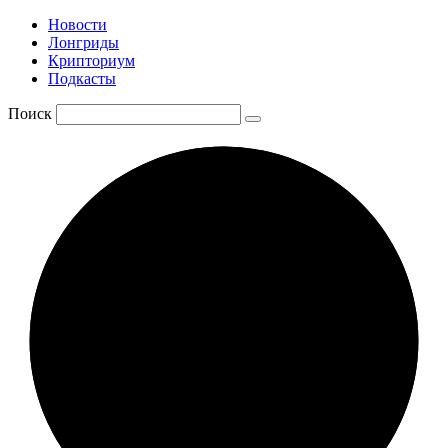
Новости
Лонгриды
Крипториум
Подкасты
Поиск