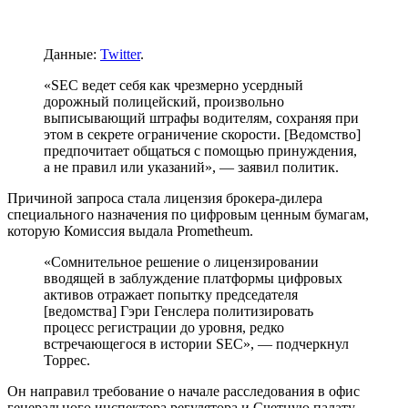
Данные:
Twitter
.
«SEC ведет себя как чрезмерно усердный
дорожный полицейский, произвольно
выписывающий штрафы водителям, сохраняя при
этом в секрете ограничение скорости. [Ведомство]
предпочитает общаться с помощью принуждения,
а не правил или указаний», — заявил политик.
Причиной запроса стала лицензия брокера-дилера
специального назначения по цифровым ценным бумагам,
которую Комиссия выдала Prometheum.
«Сомнительное решение о лицензировании
вводящей в заблуждение платформы цифровых
активов отражает попытку председателя
[ведомства] Гэри Генслера политизировать
процесс регистрации до уровня, редко
встречающегося в истории SEC», — подчеркнул
Торрес.
Он направил требование о начале расследования в офис
генерального инспектора регулятора и Счетную палату.