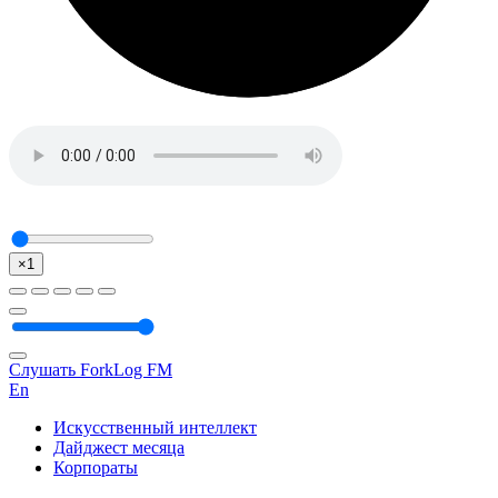
×1
Слушать ForkLog FM
En
Искусственный интеллект
Дайджест месяца
Корпораты