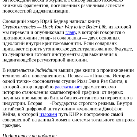
книжных фрагментов, посвященных различным аспектам
повсеместной диджитализации.
Словацкий хакер Юрай Беднар написал книгу
Cryptocurrencies — Hack Your Way to the Better Life
, из которой
мы перевели и опубликовали
главу
, в которой говорится о
противостоянии лунар- и соларпанка — двух основных
идеологий внутри криптокомьюнити. Если соларпанк
призывает строить утопическое децентрализованное будущее,
то лунарпанки готовят инструменты для выживания в
надвигающейся регуляторной дистопии.
В издательстве
Individuum
вышли две книги о проникновении
технологий в повседневность. Первая — «Пиксель. История
одной точки» сооснователя студии Pixar Элви Рэя Смита, в
которой автор подробно
рассказывает
драматическую
историю становления компьютерной графики: от первых
научных прорывов до битвы бизнес-гигантов за первенство в
индустрии. Вторая — «Государство строгого режима. Внутри
китайской цифровой антиутопии» журналиста Джеффри
Кейна, в которой
изложен
путь КНР к построению самой
совершенной на данный момент системы тотального контроля
граждан.
Подписаться на подкаст: