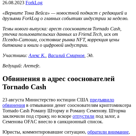
26.08.2023
ForkLog
«Верните Тона Вейса» — новостной подкаст с редакцией и
друзьями ForkLog о главных событиях индустрии за неделю.
Темы нового выпуска: арест сооснователя Tornado Cash,
утечка пользовательских данных из Friend.Tech, иск от
Псевдо-Сатоши, состояние рынка NFT, коррекция цены
биткоина и книги о цифровой индустрии.
Участники:
Алекс К.
,
Василий Смирнов
, Эд
.
Ведущий: Aremefe
.
Обвинения в адрес сооснователей
Tornado Cash
23 августа Министерство юстиции США
предъявило
обвинения
в отмывании денег сооснователям криптомиксера
Tornado Cash Роману Шторму и Роману Семенову. Шторма
заключили под стражу, но вскоре
отпустили
под залог, а
Семенова
OFAC
внесло в санкционный список.
Юристы, комментировавшие ситуацию,
обратили внимание
,