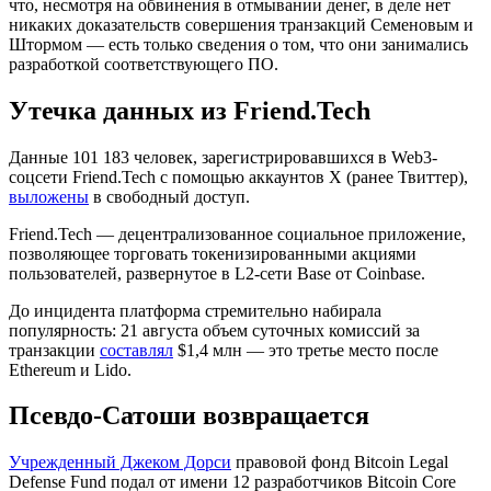
что, несмотря на обвинения в отмывании денег, в деле нет
никаких доказательств совершения транзакций Семеновым и
Штормом — есть только сведения о том, что они занимались
разработкой соответствующего ПО.
Утечка данных из Friend.Tech
Данные 101 183 человек, зарегистрировавшихся в Web3-
соцсети Friend.Tech с помощью аккаунтов X (ранее Твиттер),
выложены
в свободный доступ.
Friend.Tech — децентрализованное социальное приложение,
позволяющее торговать токенизированными акциями
пользователей, развернутое в L2-сети Base от Coinbase.
До инцидента платформа стремительно набирала
популярность: 21 августа объем суточных комиссий за
транзакции
составлял
$1,4 млн — это третье место после
Ethereum и Lido.
Псевдо-Сатоши возвращается
Учрежденный Джеком Дорси
правовой фонд Bitcoin Legal
Defense Fund подал от имени 12 разработчиков Bitcoin Core