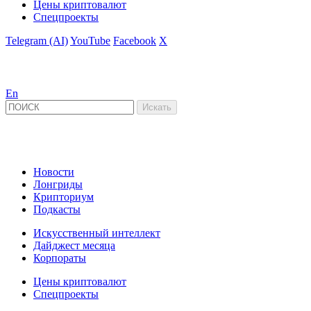
Цены криптовалют
Спецпроекты
Telegram (AI)
YouTube
Facebook
X
En
Новости
Лонгриды
Крипториум
Подкасты
Искусственный интеллект
Дайджест месяца
Корпораты
Цены криптовалют
Спецпроекты