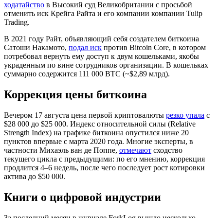
ходатайство
в Высокий суд Великобритании с просьбой
отменить иск Крейга Райта и его компании компании Tulip
Trading.
В 2021 году Райт, объявляющий себя создателем биткоина
Сатоши Накамото,
подал иск
против Bitcoin Core, в котором
потребовал вернуть ему доступ к двум кошельками, якобы
украденным по вине сотрудников организации. В кошельках
суммарно содержится 111 000 BTC (~$2,89 млрд).
Коррекция цены биткоина
Вечером 17 августа цена первой криптовалюты
резко упала
с
$28 000 до $25 000. Индекс относительной силы (Relative
Strength Index) на графике биткоина опустился ниже 20
пунктов впервые с марта 2020 года. Многие эксперты, в
частности Михаэль ван де Поппе,
отмечают
сходство
текущего цикла с предыдущими: по его мнению, коррекция
продлится 4–6 недель, после чего последует рост котировки
актива до $50 000.
Книги о цифровой индустрии
За последний месяц в журнале ForkLog вышло несколько