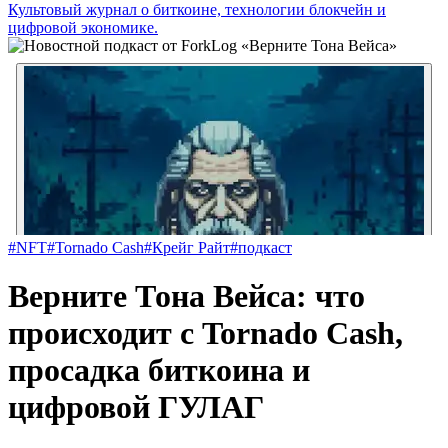
Культовый журнал о биткоине, технологии блокчейн и
цифровой экономике.
#NFT
#Tornado Cash
#Крейг Райт
#подкаст
Верните Тона Вейса: что
происходит с Tornado Cash,
просадка биткоина и
цифровой ГУЛАГ