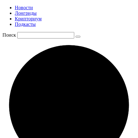
Новости
Лонгриды
Крипториум
Подкасты
Поиск