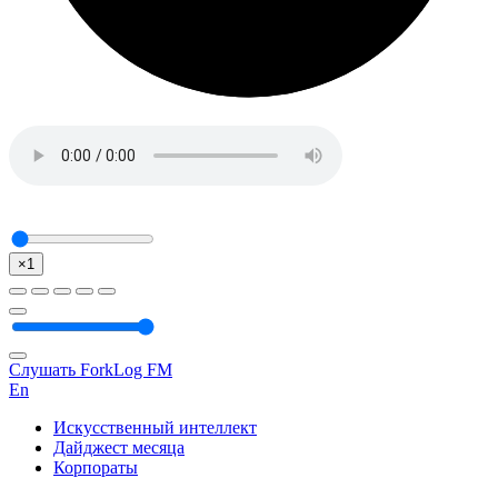
×1
Слушать ForkLog FM
En
Искусственный интеллект
Дайджест месяца
Корпораты