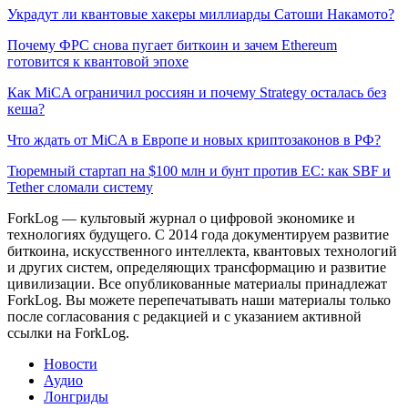
Украдут ли квантовые хакеры миллиарды Сатоши Накамото?
Почему ФРС снова пугает биткоин и зачем Ethereum
готовится к квантовой эпохе
Как MiCA ограничил россиян и почему Strategy осталась без
кеша?
Что ждать от MiCA в Европе и новых криптозаконов в РФ?
Тюремный стартап на $100 млн и бунт против ЕС: как SBF и
Tether сломали систему
ForkLog — культовый журнал о цифровой экономике и
технологиях будущего. С 2014 года документируем развитие
биткоина, искусственного интеллекта, квантовых технологий
и других систем, определяющих трансформацию и развитие
цивилизации.
Все опубликованные материалы принадлежат
ForkLog. Вы можете перепечатывать наши материалы только
после согласования с редакцией и с указанием активной
ссылки на ForkLog.
Новости
Аудио
Лонгриды