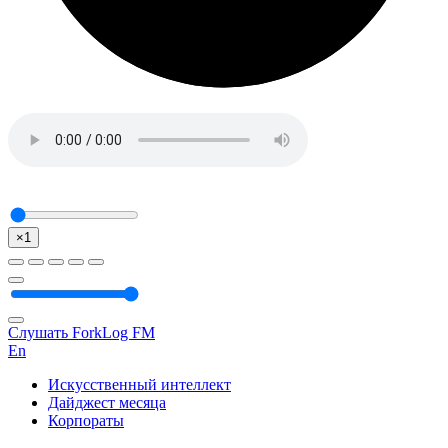
×1
Слушать ForkLog FM
En
Искусственный интеллект
Дайджест месяца
Корпораты