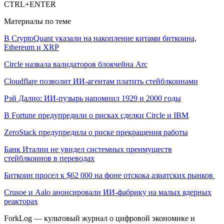
CTRL+ENTER
Материалы по теме
В CryptoQuant указали на накопление китами биткоина,
Ethereum и XRP
Circle назвала валидаторов блокчейна Arc
Cloudflare позволит ИИ-агентам платить стейблкоинами
Рэй Далио: ИИ-пузырь напомнил 1929 и 2000 годы
В Fortune предупредили о рисках сделки Circle и IBM
ZeroStack предупредила о риске прекращения работы
Банк Италии не увидел системных преимуществ
стейблкоинов в переводах
Биткоин просел к $62 000 на фоне отскока азиатских рынков
Crusoe и Aalo анонсировали ИИ-фабрику на малых ядерных
реакторах
ForkLog — культовый журнал о цифровой экономике и