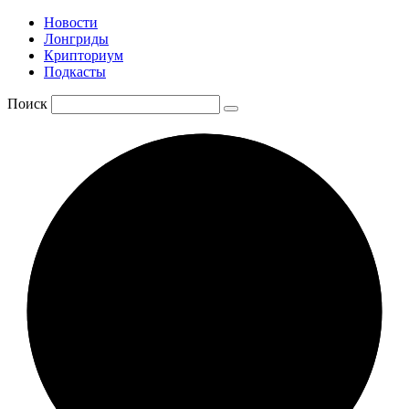
Новости
Лонгриды
Крипториум
Подкасты
Поиск