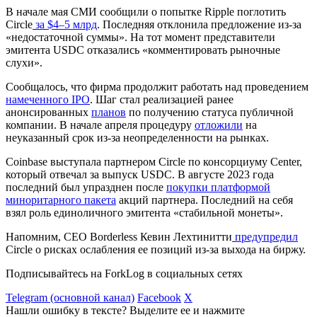
В начале мая СМИ сообщили о попытке Ripple поглотить
Circle
за $4–5 млрд
. Последняя отклонила предложение из-за
«недостаточной суммы». На тот момент представители
эмитента USDC отказались «комментировать рыночные
слухи».
Сообщалось, что фирма продолжит работать над проведением
намеченного IPO
. Шаг стал реализацией ранее
анонсированных
планов
по получению статуса публичной
компании. В начале апреля процедуру
отложили
на
неуказанный срок из-за неопределенности на рынках.
Coinbase выступала партнером Circle по консорциуму Center,
который отвечал за выпуск USDC. В августе 2023 года
последний был упразднен после
покупки платформой
миноритарного пакета
акций партнера. Последний на себя
взял роль единоличного эмитента «стабильной монеты».
Напомним, CEO Borderless Кевин Лехтинитти
предупредил
Circle о рисках ослабления ее позиций из-за выхода на биржу.
Подписывайтесь на ForkLog в социальных сетях
Telegram (основной канал)
Facebook
X
Нашли ошибку в тексте? Выделите ее и нажмите