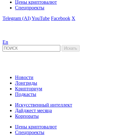
Цены криптовалют
Спецпроекты
Telegram (AI)
YouTube
Facebook
X
En
Новости
Лонгриды
Крипториум
Подкасты
Искусственный интеллект
Дайджест месяца
Корпораты
Цены криптовалют
Спецпроекты