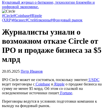
Культовый журнал о биткоине, технологии блокчейн и
цифровой экономике.
#Circle
#Coinbase
#Ripple
(XRP)
#бизнес
#Стейблкоины
#Фондовый рынок
Журналисты узнали о
возможном отказе Circle от
IPO и продаже бизнеса за $5
млрд
20.05.2025
Петр Иванов
IPO
Circle может не состояться, поскольку эмитент
USDC
ведет переговоры с
Coinbase
и
Ripple
о продаже бизнеса на
сумму не менее $5 млрд. Об этом со ссылкой на
осведомленные источники пишет
Fortune
.
Переговоры ведутся в условиях подготовки компании к
выходу на фондовый рынок.