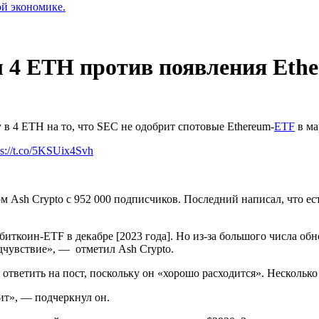
ой экономике.
 4 ETH против появления Eth
в 4 ETH на то, что
SEC
не одобрит спотовые Ethereum-
ETF
в ма
ps://t.co/5KSUix4Svh
м Ash Crypto с 952 000 подписчиков. Последний написал, что ест
биткоин-ETF в декабре [2023 года]. Но из-за большого числа обн
дчувствие», — отметил Ash Crypto.
 ответить на пост, поскольку он «хорошо расходится». Несколько
дит», — подчеркнул он.