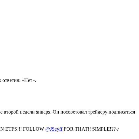
о ответил: «Нет».
е второй недели января. Он посоветовал трейдеру подписаться
TES ON ETFS!!! FOLLOW
@JSeyff
FOR THAT!! SIMPLE❗️??‍♂️