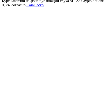
Курс Ethereum на фоне публикации слуха от Ash Crypto обнови
0,6%, согласно
CoinGecko
.