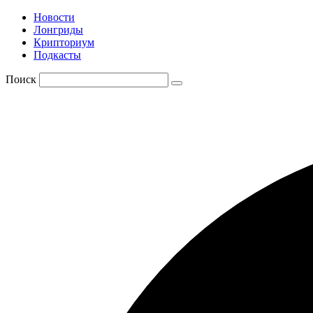
Новости
Лонгриды
Крипториум
Подкасты
Поиск