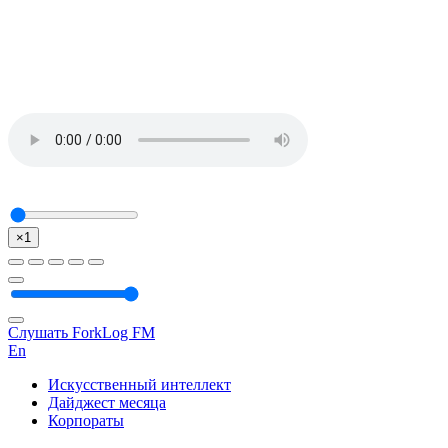
×1
Слушать ForkLog FM
En
Искусственный интеллект
Дайджест месяца
Корпораты