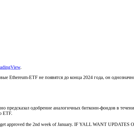
radingView
.
овые Ethereum-ETF не появятся до конца 2024 года, он однозначн
чно предсказал одобрение аналогичных биткоин-фондов в течени
о ETF.
Fs to get approved the 2nd week of January. IF YALL WANT UPDA