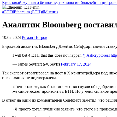
Культовый журнал о биткоине, технологии блокчейн и цифров
#ETF
#Ethereum (ETH)
#Мнения
Аналитик Bloomberg поставил
19.02.2024
Роман Петров
Биржевой аналитик Bloomberg Джеймс Сейффарт сделал ставку 
I will bet 4 ETH that this does not happen
@Ashcryptoreal
htt
— James Seyffart (@JSeyff)
February 17, 2024
Так эксперт отреагировал на пост в X криптотрейдера под нико
информация не подтверждена.
«Точно так же, как было множество слухов об одобрении 
же самое может произойти с ETH. Но у меня сильное пре
В ответ на один из комментариев Сейффарт заметил, что решил
«Я просто хотел публично заявить, что этого не происхо