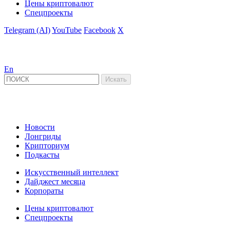
Цены криптовалют
Спецпроекты
Telegram (AI)
YouTube
Facebook
X
En
Новости
Лонгриды
Крипториум
Подкасты
Искусственный интеллект
Дайджест месяца
Корпораты
Цены криптовалют
Спецпроекты