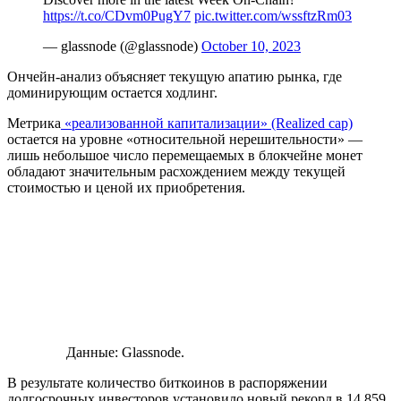
https://t.co/CDvm0PugY7
pic.twitter.com/wssftzRm03
— glassnode (@glassnode)
October 10, 2023
Ончейн-анализ объясняет текущую апатию рынка, где
доминирующим остается ходлинг.
Метрика
«реализованной капитализации» (Realized cap)
остается на уровне «относительной нерешительности» —
лишь небольшое число перемещаемых в блокчейне монет
обладают значительным расхождением между текущей
стоимостью и ценой их приобретения.
Данные: Glassnode.
В результате количество биткоинов в распоряжении
долгосрочных инвесторов установило новый рекорд в 14,859