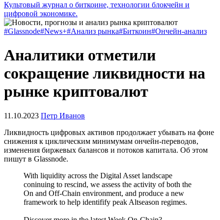
Культовый журнал о биткоине, технологии блокчейн и
цифровой экономике.
#Glassnode
#News+
#Анализ рынка
#Биткоин
#Ончейн-анализ
Аналитики отметили
сокращение ликвидности на
рынке криптовалют
11.10.2023
Петр Иванов
Ликвидность цифровых активов продолжает убывать на фоне
снижения к циклическим минимумам ончейн-переводов,
изменения биржевых балансов и потоков капитала. Об этом
пишут в Glassnode.
With liquidity across the Digital Asset landscape
coninuing to rescind, we assess the activity of both the
On and Off-Chain environment, and produce a new
framework to help identifify peak Altseason regimes.
Discover more in the latest Week On-Chain?