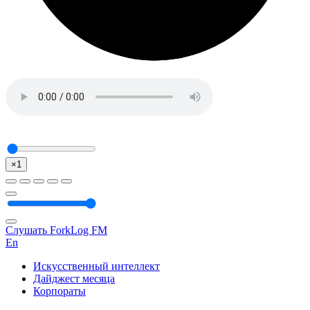
×1
Слушать ForkLog FM
En
Искусственный интеллект
Дайджест месяца
Корпораты