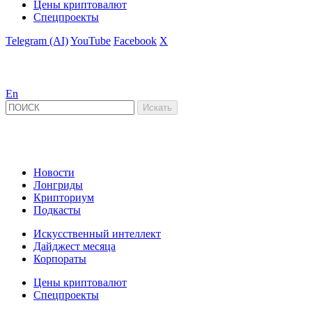
Цены криптовалют
Спецпроекты
Telegram (AI)
YouTube
Facebook
X
En
Новости
Лонгриды
Крипториум
Подкасты
Искусственный интеллект
Дайджест месяца
Корпораты
Цены криптовалют
Спецпроекты