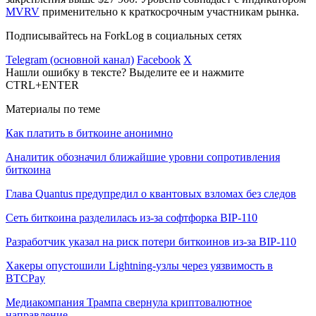
MVRV
применительно к краткосрочным участникам рынка.
Подписывайтесь на ForkLog в социальных сетях
Telegram (основной канал)
Facebook
X
Нашли ошибку в тексте? Выделите ее и нажмите
CTRL+ENTER
Материалы по теме
Как платить в биткоине анонимно
Аналитик обозначил ближайшие уровни сопротивления
биткоина
Глава Quantus предупредил о квантовых взломах без следов
Сеть биткоина разделилась из-за софтфорка BIP-110
Разработчик указал на риск потери биткоинов из-за BIP-110
Хакеры опустошили Lightning-узлы через уязвимость в
BTCPay
Медиакомпания Трампа свернула криптовалютное
направление