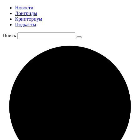
Новости
Лонгриды
Крипториум
Подкасты
Поиск