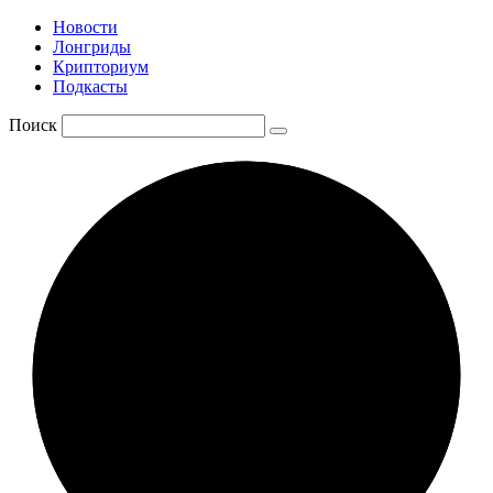
Новости
Лонгриды
Крипториум
Подкасты
Поиск