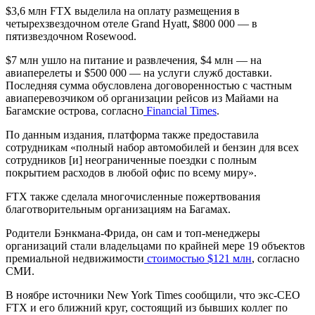
$3,6 млн FTX выделила на оплату размещения в
четырехзвездочном отеле Grand Hyatt, $800 000 — в
пятизвездочном Rosewood.
$7 млн ушло на питание и развлечения, $4 млн — на
авиаперелеты и $500 000 — на услуги служб доставки.
Последняя сумма обусловлена договоренностью с частным
авиаперевозчиком об организации рейсов из Майами на
Багамские острова, согласно
Financial Times
.
По данным издания, платформа также предоставила
сотрудникам «полный набор автомобилей и бензин для всех
сотрудников [и] неограниченные поездки с полным
покрытием расходов в любой офис по всему миру».
FTX также сделала многочисленные пожертвования
благотворительным организациям на Багамах.
Родители Бэнкмана-Фрида, он сам и топ-менеджеры
организаций стали владельцами по крайней мере 19 объектов
премиальной недвижимости
стоимостью $121 млн
, согласно
СМИ.
В ноябре источники New York Times сообщили, что экс-CEO
FTX и его ближний круг, состоящий из бывших коллег по