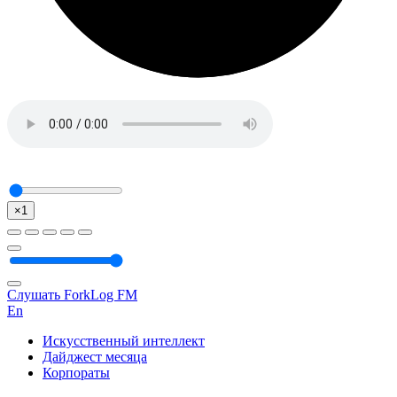
×1
Слушать ForkLog FM
En
Искусственный интеллект
Дайджест месяца
Корпораты