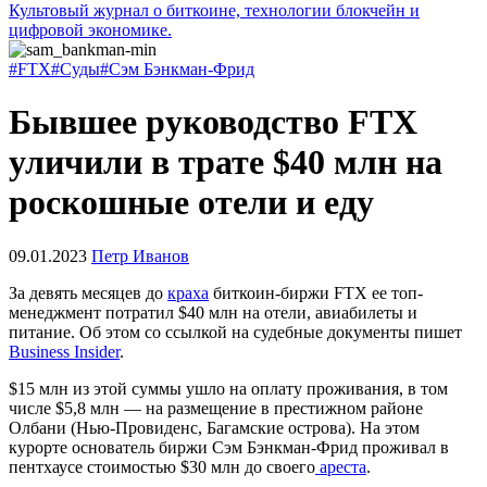
Культовый журнал о биткоине, технологии блокчейн и
цифровой экономике.
#FTX
#Суды
#Сэм Бэнкман-Фрид
Бывшее руководство FTX
уличили в трате $40 млн на
роскошные отели и еду
09.01.2023
Петр Иванов
За девять месяцев до
краха
биткоин-биржи FTX ее топ-
менеджмент потратил $40 млн на отели, авиабилеты и
питание. Об этом со ссылкой на судебные документы пишет
Business Insider
.
$15 млн из этой суммы ушло на оплату проживания, в том
числе $5,8 млн — на размещение в престижном районе
Олбани (Нью-Провиденс, Багамские острова). На этом
курорте основатель биржи Сэм Бэнкман-Фрид проживал в
пентхаусе стоимостью $30 млн до своего
ареста
.