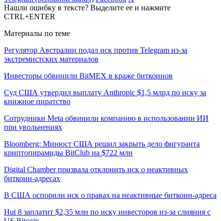
Нашли ошибку в тексте? Выделите ее и нажмите
CTRL+ENTER
Материалы по теме
Регулятор Австралии подал иск против Telegram из-за
экстремистских материалов
Инвесторы обвинили BitMEX в краже биткоинов
Суд США утвердил выплату Anthropic $1,5 млрд по иску за
книжное пиратство
Сотрудники Meta обвинили компанию в использовании ИИ
при увольнениях
Bloomberg: Минюст США решил закрыть дело фигуранта
криптопирамиды BitClub на $722 млн
Digital Chamber призвала отклонить иск о неактивных
биткоин-адресах
В США оспорили иск о правах на неактивные биткоин-адреса
Hut 8 заплатит $2,35 млн по иску инвесторов из-за слияния с
US Bitcoin