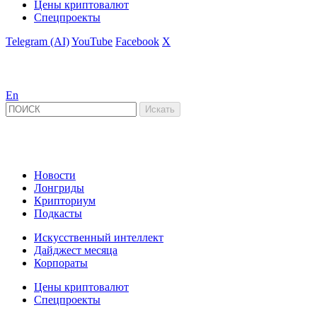
Цены криптовалют
Спецпроекты
Telegram (AI)
YouTube
Facebook
X
En
Новости
Лонгриды
Крипториум
Подкасты
Искусственный интеллект
Дайджест месяца
Корпораты
Цены криптовалют
Спецпроекты