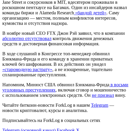
Jane Street и сокурсников в
MIT
, вдесятером проживали в
роскошном пентхаусе на Багамах. Один из инсайдеров назвал
команды биржи и Alameda Research
«бандой детей»
. Саму
организацию — местом, полным конфликтов интересов,
кумовства и отсутствия надзора.
В ноябре новый CEO FTX Джон Рэй заявил, что в компании
абсолютно отсутствовал
контроль движения денежных
средств и достоверная финансовая информация.
В ходе слушаний в Конгрессе топ-менеджер обвинил
Бэнкмана-Фрида и его команду в хранении приватных
ключей без шифрования. В их действиях он увидел
«старомодную растрату»
, а не изощренные, тщательно
спланированные преступления.
Напомним, Минюст США обвинил Бэнкмана-Фрида
в восьми
уголовных преступлениях
, включая сговор и мошенничество
с использованием электронных средств. Он
не признал
вину.
Читайте биткоин-новости ForkLog в нашем
Telegram
—
новости криптовалют, курсы и аналитика.
Подписывайтесь на ForkLog в социальных сетях
Telegram (основной канал)
Facebook
X