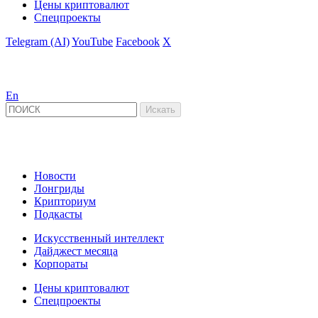
Цены криптовалют
Спецпроекты
Telegram (AI)
YouTube
Facebook
X
En
Новости
Лонгриды
Крипториум
Подкасты
Искусственный интеллект
Дайджест месяца
Корпораты
Цены криптовалют
Спецпроекты