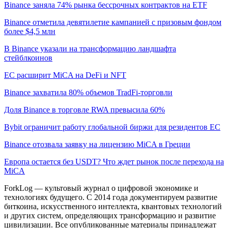
Binance заняла 74% рынка бессрочных контрактов на ETF
Binance отметила девятилетие кампанией с призовым фондом
более $4,5 млн
В Binance указали на трансформацию ландшафта
стейблкоинов
ЕС расширит MiCA на DeFi и NFT
Binance захватила 80% объемов TradFi-торговли
Доля Binance в торговле RWA превысила 60%
Bybit ограничит работу глобальной биржи для резидентов ЕС
Binance отозвала заявку на лицензию MiCA в Греции
Европа остается без USDT? Что ждет рынок после перехода на
MiCA
ForkLog — культовый журнал о цифровой экономике и
технологиях будущего. С 2014 года документируем развитие
биткоина, искусственного интеллекта, квантовых технологий
и других систем, определяющих трансформацию и развитие
цивилизации.
Все опубликованные материалы принадлежат