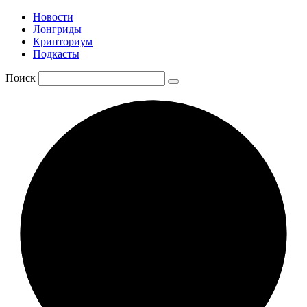
Новости
Лонгриды
Крипториум
Подкасты
Поиск