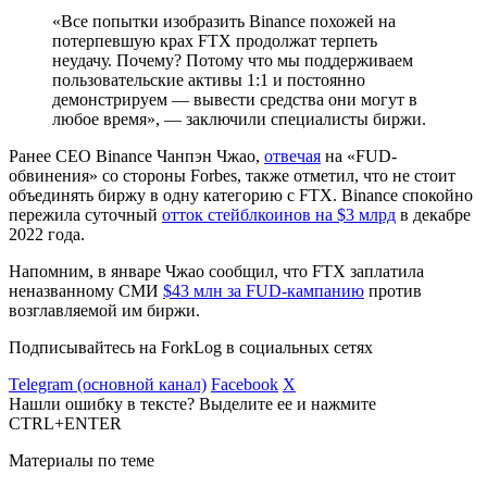
«Все попытки изобразить Binance похожей на
потерпевшую крах FTX продолжат терпеть
неудачу. Почему? Потому что мы поддерживаем
пользовательские активы 1:1 и постоянно
демонстрируем — вывести средства они могут в
любое время», — заключили специалисты биржи.
Ранее CEO Binance Чанпэн Чжао,
отвечая
на
«FUD
-
обвинения» со стороны Forbes, также отметил, что не стоит
объединять биржу в одну категорию с FTX. Binance спокойно
пережила суточный
отток стейблкоинов на $3 млрд
в декабре
2022 года.
Напомним, в январе Чжао сообщил, что FTX заплатила
неназванному СМИ
$43 млн за FUD-кампанию
против
возглавляемой им биржи.
Подписывайтесь на ForkLog в социальных сетях
Telegram (основной канал)
Facebook
X
Нашли ошибку в тексте? Выделите ее и нажмите
CTRL+ENTER
Материалы по теме