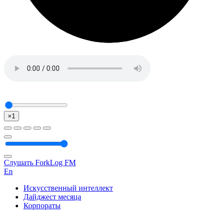
×1
Слушать ForkLog FM
En
Искусственный интеллект
Дайджест месяца
Корпораты