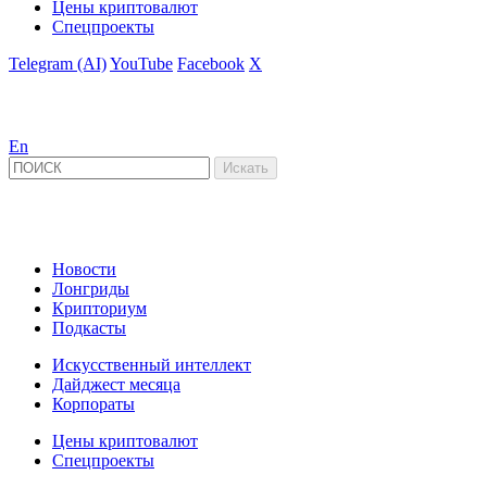
Цены криптовалют
Спецпроекты
Telegram (AI)
YouTube
Facebook
X
En
Новости
Лонгриды
Крипториум
Подкасты
Искусственный интеллект
Дайджест месяца
Корпораты
Цены криптовалют
Спецпроекты