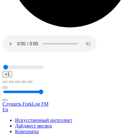
×1
Слушать ForkLog FM
En
Искусственный интеллект
Дайджест месяца
Корпораты