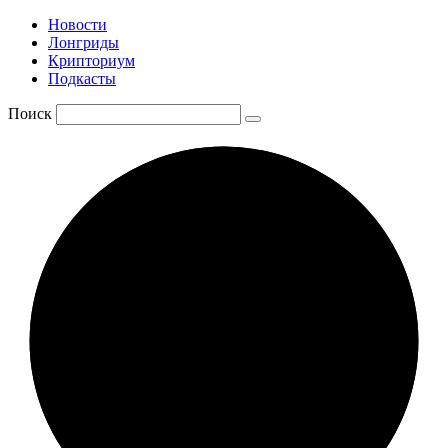
Новости
Лонгриды
Крипториум
Подкасты
Поиск