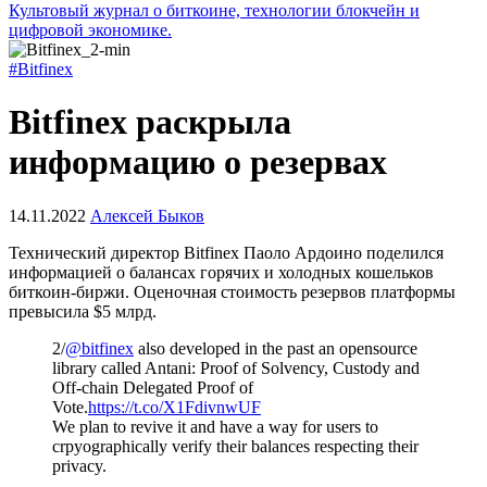
Культовый журнал о биткоине, технологии блокчейн и
цифровой экономике.
#Bitfinex
Bitfinex раскрыла
информацию о резервах
14.11.2022
Алексей Быков
Технический директор Bitfinex Паоло Ардоино поделился
информацией о балансах горячих и холодных кошельков
биткоин-биржи. Оценочная стоимость резервов платформы
превысила $5 млрд.
2/
@bitfinex
also developed in the past an opensource
library called Antani: Proof of Solvency, Custody and
Off-chain Delegated Proof of
Vote.
https://t.co/X1FdivnwUF
We plan to revive it and have a way for users to
crpyographically verify their balances respecting their
privacy.