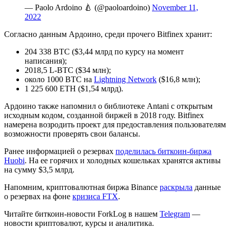
— Paolo Ardoino 🍐 (@paoloardoino)
November 11,
2022
Согласно данным Ардоино, среди прочего Bitfinex хранит:
204 338 BTC ($3,44 млрд по курсу на момент
написания);
2018,5 L-BTC ($34 млн);
около 1000 BTC на
Lightning Network
($16,8 млн);
1 225 600 ETH ($1,54 млрд).
Ардоино также напомнил о библиотеке Antani с открытым
исходным кодом, созданной биржей в 2018 году. Bitfinex
намерена возродить проект для предоставления пользователям
возможности проверять свои балансы.
Ранее информацией о резервах
поделилась биткоин-биржа
Huobi
. На ее горячих и холодных кошельках хранятся активы
на сумму $3,5 млрд.
Напомним, криптовалютная биржа Binance
раскрыла
данные
о резервах на фоне
кризиса FTX
.
Читайте биткоин-новости ForkLog в нашем
Telegram
—
новости криптовалют, курсы и аналитика.