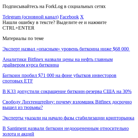
Подписывайтесь на ForkLog в социальных сетях
Telegram (основной канал)
Facebook
X
Нашли ошибку в тексте? Выделите ее и нажмите
CTRL+ENTER
Материалы по теме
Эксперт назвал «опасным» уровень биткоина ниже $68 000
Аналитики Bitfinex назвали цены на нефть главным
драйвером курса биткоина
Биткоин пробил $71 000 на фоне убытков инвесторов
спотовых ETF
В K33 допустили сокращение биткоин-резерва США на 30%
Свободу Лихтенштейну: почему взломщик Bitfinex досрочно
вышел из тюрьмы?
Эксперты указали на начало фазы стабилизации крипторынка
В Santiment назвали биткоин недооцененным относительно
золота и акций