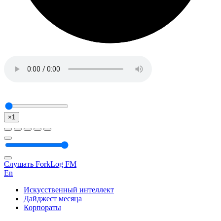
×1
Слушать ForkLog FM
En
Искусственный интеллект
Дайджест месяца
Корпораты