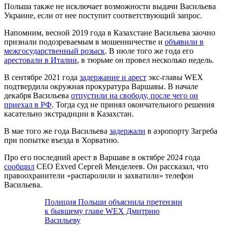
Польша также не исключает возможности выдачи Васильева
Украине, если от нее поступит соответствующий запрос.
Напомним, весной 2019 года в Казахстане Васильева заочно
признали подозреваемым в мошенничестве и
объявили в
межгосударственный розыск
. В июле того же года его
арестовали в Италии
, в тюрьме он провел несколько недель.
В сентябре 2021 года
задержание и арест
экс-главы WEX
подтвердила окружная прокуратура Варшавы. В начале
декабря Васильева
отпустили на свободу, после чего он
приехал в РФ
. Тогда суд не принял окончательного решения
касательно экстрадиции в Казахстан.
В мае того же года Васильева
задержали
в аэропорту Загреба
при попытке въезда в Хорватию.
Про его последний арест в Варшаве в октябре 2024 года
сообщил
CEO Exved Сергей Менделеев. Он рассказал, что
правоохранители «распаролили и захватили» телефон
Васильева.
Полиция Польши объяснила претензии
к бывшему главе WEX Дмитрию
Васильеву