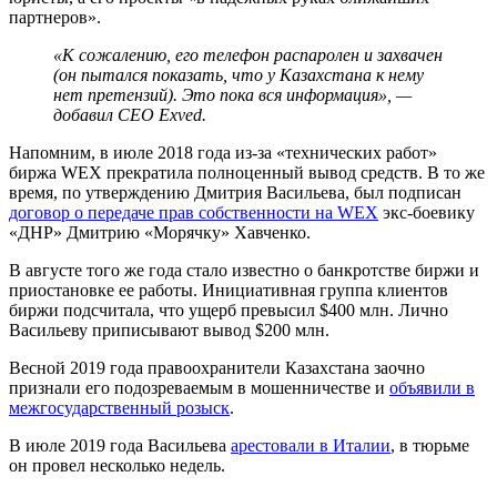
партнеров».
«К сожалению, его телефон распаролен и захвачен
(он пытался показать, что у Казахстана к нему
нет претензий). Это пока вся информация», —
добавил CEO Exved.
Напомним, в июле 2018 года из-за «технических работ»
биржа WEX прекратила полноценный вывод средств. В то же
время, по утверждению Дмитрия Васильева, был подписан
договор о передаче прав собственности на WEX
экс-боевику
«ДНР» Дмитрию «Морячку» Хавченко.
В августе того же года стало известно о банкротстве биржи и
приостановке ее работы. Инициативная группа клиентов
биржи подсчитала, что ущерб превысил $400 млн. Лично
Васильеву приписывают вывод $200 млн.
Весной 2019 года правоохранители Казахстана заочно
признали его подозреваемым в мошенничестве и
объявили в
межгосударственный розыск
.
В июле 2019 года Васильева
арестовали в Италии
, в тюрьме
он провел несколько недель.