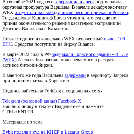
В сентябре 2021 года его
задержание и арест
подтвердила
окружная прокуратура Варшавы. В начале декабря экс-главу
WEX
отпустили на свободу, после чего он приехал в Россию
.
Тогда адвокат Кшиштоф Брола уточнил, что суд еще не
принял окончательного решения касательно экстрадиции
Дмитрия Васильева в Казахстан.
Позже с одного из кошельков WEX неизвестный
вывел 100
ETH
. Средства поступили на биржу Binance.
В марте 2022 года в РФ
задержали «красного админа» BTC-e
(WEX)
Алексея Билюченко, подозреваемого в растрате
активов биткоин-биржи.
В мае того же года Васильева
задержали
в аэропорту Загреба
при попытке въезда в Хорватию.
Подписывайтесь на ForkLog в социальных сетях
Telegram (основной канал)
Facebook
X
Нашли ошибку в тексте? Выделите ее и нажмите
CTRL+ENTER
Материалы по теме
Bybit подала в суд на КНДР и Lazarus Group