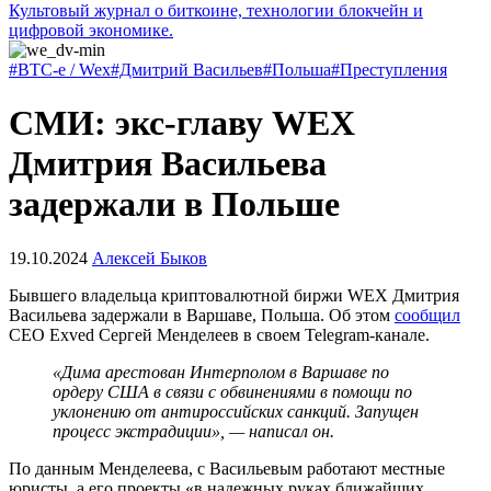
Культовый журнал о биткоине, технологии блокчейн и
цифровой экономике.
#BTC-e / Wex
#Дмитрий Васильев
#Польша
#Преступления
СМИ: экс-главу WEX
Дмитрия Васильева
задержали в Польше
19.10.2024
Алексей Быков
Бывшего владельца криптовалютной биржи WEX Дмитрия
Васильева задержали в Варшаве, Польша. Об этом
сообщил
CEO Exved Сергей Менделеев в своем Telegram-канале.
«Дима арестован Интерполом в Варшаве по
ордеру США в связи с обвинениями в помощи по
уклонению от антироссийских санкций. Запущен
процесс экстрадиции», — написал он.
По данным Менделеева, с Васильевым работают местные
юристы, а его проекты «в надежных руках ближайших