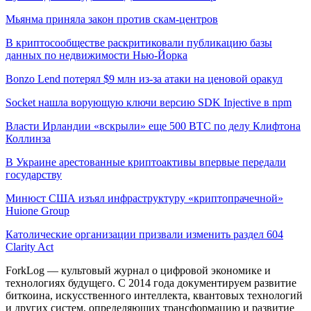
Мьянма приняла закон против скам-центров
В криптосообществе раскритиковали публикацию базы
данных по недвижимости Нью-Йорка
Bonzo Lend потерял $9 млн из-за атаки на ценовой оракул
Socket нашла ворующую ключи версию SDK Injective в npm
Власти Ирландии «вскрыли» еще 500 BTC по делу Клифтона
Коллинза
В Украине арестованные криптоактивы впервые передали
государству
Минюст США изъял инфраструктуру «криптопрачечной»
Huione Group
Католические организации призвали изменить раздел 604
Clarity Act
ForkLog — культовый журнал о цифровой экономике и
технологиях будущего. С 2014 года документируем развитие
биткоина, искусственного интеллекта, квантовых технологий
и других систем, определяющих трансформацию и развитие