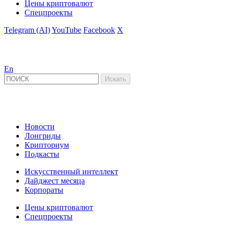
Цены криптовалют
Спецпроекты
Telegram (AI)
YouTube
Facebook
X
En
Новости
Лонгриды
Крипториум
Подкасты
Искусственный интеллект
Дайджест месяца
Корпораты
Цены криптовалют
Спецпроекты