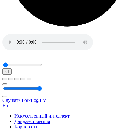
×1
Слушать ForkLog FM
En
Искусственный интеллект
Дайджест месяца
Корпораты