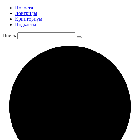
Новости
Лонгриды
Крипториум
Подкасты
Поиск