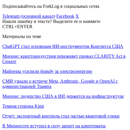
Подписывайтесь на ForkLog в социальных сетях
Telegram (основной канал)
Facebook
X
Нашли ошибку в тексте? Выделите ее и нажмите
CTRL+ENTER
Материалы по теме
ChatGPT стал основным ИИ-инструментом Конгресса США
Мнение: криптоиндустрия переживет провал CLARITY Act в
Сенате
Майнеры усилили борьбу за электроэнергию
СМИ узнали о встрече Meta, Anthropic, Google и OpenAI с
администрацией Трампа
Мнение: лидерство США в ИИ держится на инфраструктуре
Темная сторона Kimi
Отчет: экспортный контроль стал частью квантовой гонки
В Миннесоте вступил в силу запрет на криптоматы