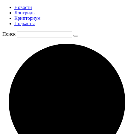
Новости
Лонгриды
Крипториум
Подкасты
Поиск