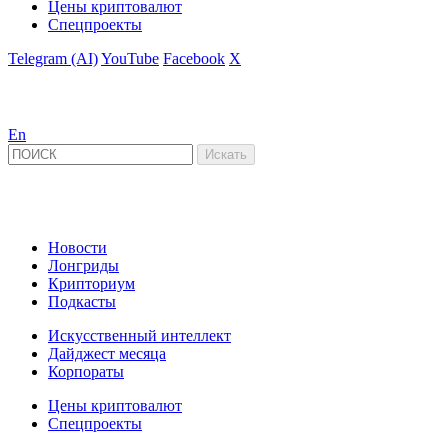
Цены криптовалют
Спецпроекты
Telegram (AI)
YouTube
Facebook
X
En
Новости
Лонгриды
Крипториум
Подкасты
Искусственный интеллект
Дайджест месяца
Корпораты
Цены криптовалют
Спецпроекты