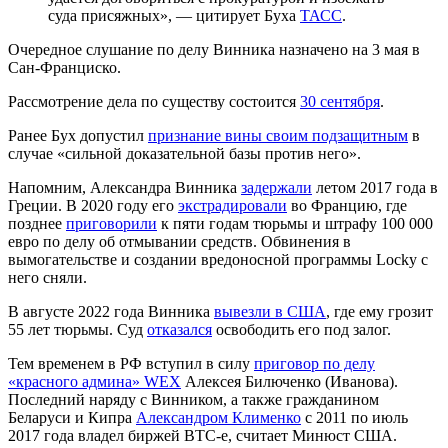
суда присяжных», — цитирует Буха
ТАСС
.
Очередное слушание по делу Винника назначено на 3 мая в
Сан-Франциско.
Рассмотрение дела по существу состоится
30 сентября
.
Ранее Бух допустил
признание вины своим подзащитным
в
случае «сильной доказательной базы против него».
Напомним, Александра Винника
задержали
летом 2017 года в
Греции. В 2020 году его
экстрадировали
во Францию, где
позднее
приговорили
к пяти годам тюрьмы и штрафу 100 000
евро по делу об отмывании средств. Обвинения в
вымогательстве и создании вредоносной программы Locky с
него сняли.
В августе 2022 года Винника
вывезли в США
, где ему грозит
55 лет тюрьмы. Суд
отказался
освободить его под залог.
Тем временем в РФ вступил в силу
приговор по делу
«красного админа» WEX
Алексея Билюченко (Иванова).
Последний наряду с Винником, а также гражданином
Беларуси и Кипра
Александром Клименко
с 2011 по июль
2017 года владел биржей BTC-e, считает Минюст CША.