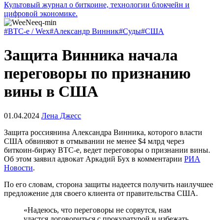
Культовый журнал о биткоине, технологии блокчейн и
цифровой экономике.
#BTC-e / Wex
#Александр Винник
#Суды
#США
Защита Винника начала
переговоры по признанию
вины в США
01.04.2024
Лена Джесс
Защита россиянина Александра Винника, которого власти
США обвиняют в отмывании не менее $4 млрд через
биткоин-биржу BTC-e, ведет переговоры о признании вины.
Об этом заявил адвокат Аркадий Бух в комментарии
РИА
Новости
.
По его словам, сторона защиты надеется получить наилучшее
предложение для своего клиента от правительства США.
«Надеюсь, что переговоры не сорвутся, нам
удастся договориться с прокуратурой и избежать