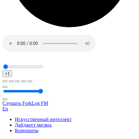
×1
Слушать ForkLog FM
En
Искусственный интеллект
Дайджест месяца
Корпораты