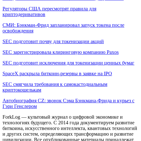
Регуляторы США пересмотрят правила для
криптодеривативов
СМИ: Бэнкман-Фрид запланировал запуск токена после
освобождения
SEC подготовит почву для токенизации акций
SEC зарегистрировала клиринговую компанию Paxos
SEC подготовит исключения для токенизации ценных бумаг
SpaceX раскрыла биткоин-резервы в заявке на IPO
SEC смягчила требования к самокастодиальным
криптокошелькам
Автобиография CZ: звонок Сэма Бэнкмана-Фрида и курьез с
Гэри Генслером
ForkLog — культовый журнал о цифровой экономике и
технологиях будущего. С 2014 года документируем развитие
биткоина, искусственного интеллекта, квантовых технологий
и других систем, определяющих трансформацию и развитие
цивилизации.
Все опубликованные материалы принадлежат