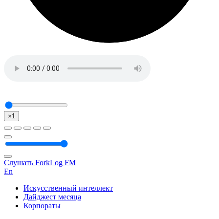
×1
Слушать ForkLog FM
En
Искусственный интеллект
Дайджест месяца
Корпораты