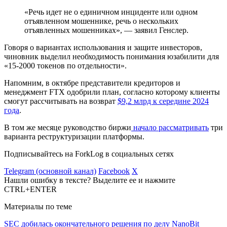
«Речь идет не о единичном инциденте или одном
отъявленном мошеннике, речь о нескольких
отъявленных мошенниках», — заявил Генслер.
Говоря о вариантах использования и защите инвесторов,
чиновник выделил необходимость понимания юзабилити для
«15-2000 токенов по отдельности».
Напомним, в октябре представители кредиторов и
менеджмент FTX одобрили план, согласно которому клиенты
смогут рассчитывать на возврат
$9,2 млрд к середине 2024
года
.
В том же месяце руководство биржи
начало рассматривать
три
варианта реструктуризации платформы.
Подписывайтесь на ForkLog в социальных сетях
Telegram (основной канал)
Facebook
X
Нашли ошибку в тексте? Выделите ее и нажмите
CTRL+ENTER
Материалы по теме
SEC добилась окончательного решения по делу NanoBit