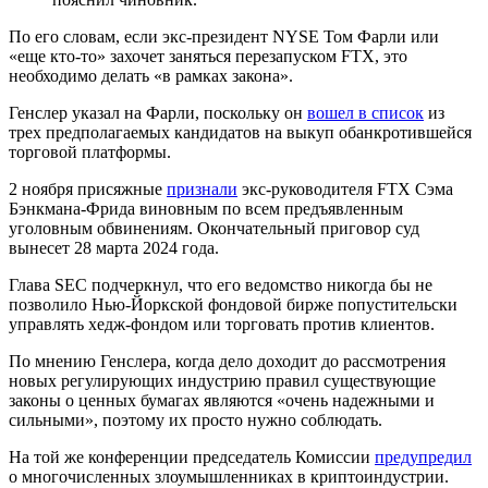
По его словам, если экс-президент
NYSE
Том Фарли или
«еще кто-то» захочет заняться перезапуском FTX, это
необходимо делать «в рамках закона».
Генслер указал на Фарли, поскольку он
вошел в список
из
трех предполагаемых кандидатов на выкуп обанкротившейся
торговой платформы.
2 ноября присяжные
признали
экс-руководителя FTX Сэма
Бэнкмана-Фрида виновным по всем предъявленным
уголовным обвинениям. Окончательный приговор суд
вынесет 28 марта 2024 года.
Глава SEC подчеркнул, что его ведомство никогда бы не
позволило Нью-Йоркской фондовой бирже попустительски
управлять хедж-фондом или торговать против клиентов.
По мнению Генслера, когда дело доходит до рассмотрения
новых регулирующих индустрию правил существующие
законы о ценных бумагах являются «очень надежными и
сильными», поэтому их просто нужно соблюдать.
На той же конференции председатель Комиссии
предупредил
о многочисленных злоумышленниках в криптоиндустрии.