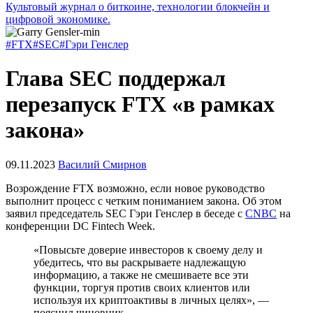
Культовый журнал о биткоине, технологии блокчейн и
цифровой экономике.
#FTX
#SEC
#Гэри Генслер
Глава SEC поддержал
перезапуск FTX «в рамках
закона»
09.11.2023
Василий Смирнов
Возрождение FTX возможно, если новое руководство
выполнит процесс с четким пониманием закона. Об этом
заявил председатель
SEC
Гэри Генслер в беседе с
CNBC
на
конференции DC Fintech Week.
«Повысьте доверие инвесторов к своему делу и
убедитесь, что вы раскрываете надлежащую
информацию, а также не смешиваете все эти
функции, торгуя против своих клиентов или
используя их криптоактивы в личных целях», —
пояснил чиновник.