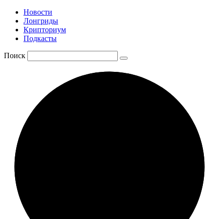
Новости
Лонгриды
Крипториум
Подкасты
Поиск