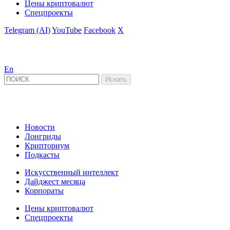
Цены криптовалют
Спецпроекты
Telegram (AI)
YouTube
Facebook
X
En
Новости
Лонгриды
Крипториум
Подкасты
Искусственный интеллект
Дайджест месяца
Корпораты
Цены криптовалют
Спецпроекты