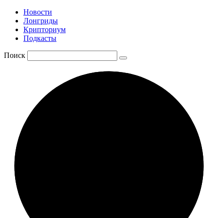
Новости
Лонгриды
Крипториум
Подкасты
Поиск