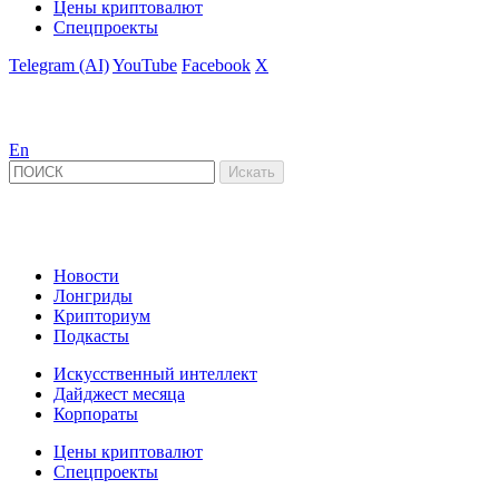
Цены криптовалют
Спецпроекты
Telegram (AI)
YouTube
Facebook
X
En
Новости
Лонгриды
Крипториум
Подкасты
Искусственный интеллект
Дайджест месяца
Корпораты
Цены криптовалют
Спецпроекты