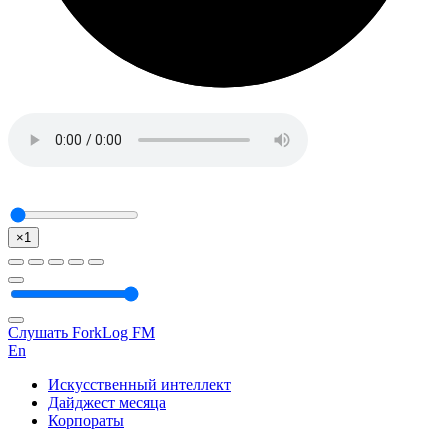
×1
Слушать ForkLog FM
En
Искусственный интеллект
Дайджест месяца
Корпораты