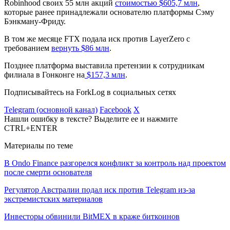
Robinhood своих 55 млн акций
стоимостью $605,7 млн
,
которые ранее принадлежали основателю платформы Сэму
Бэнкману-Фриду.
В том же месяце FTX подала иск против LayerZero с
требованием
вернуть $86 млн
.
Позднее платформа выставила претензии к сотрудникам
филиала в Гонконге на
$157,3 млн
.
Подписывайтесь на ForkLog в социальных сетях
Telegram (основной канал)
Facebook
X
Нашли ошибку в тексте? Выделите ее и нажмите
CTRL+ENTER
Материалы по теме
В Ondo Finance разгорелся конфликт за контроль над проектом
после смерти основателя
Регулятор Австралии подал иск против Telegram из-за
экстремистских материалов
Инвесторы обвинили BitMEX в краже биткоинов