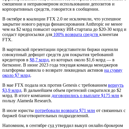
смешении и неправомерном использовании депозитов и
корпоративных средств, говорится в сообщении.
В октябре в коалиции FTX 2.0 не исключили, что успешное
закрытие нового раунда финансирования Anthropic не менее
чем на $2 млрд повысит оценку ИИ-стартапа до $20-30 млрд и
создаст предпосылки для
100% возврата средств
клиентам
FTX.
В мартовской презентации представители биржи оценили
совокупный дефицит средств для покрытия требований
кредиторов в
$8,7 млрд
, из которых около $1,6 млрд — в
биткоине. В июне 2023 года текущая команда менеджеров
платформы заявила о возврате ликвидных активов
на сумму
около $7 млрд
.
В мае FTX подала иск против Genesis с требованием
вернуть
$3,9 млрд
. В дальнейшем объем претензий сократился до $2
млрд. В итоге компании
договорились о выплате $175 млн
в
пользу Alameda Research.
В июле юристы
потребовали возврата $71 млн
от связанных с
биржей благотворительных подразделений.
Напомним, в сентябре суд утвердил выкуп онлайн-брокером