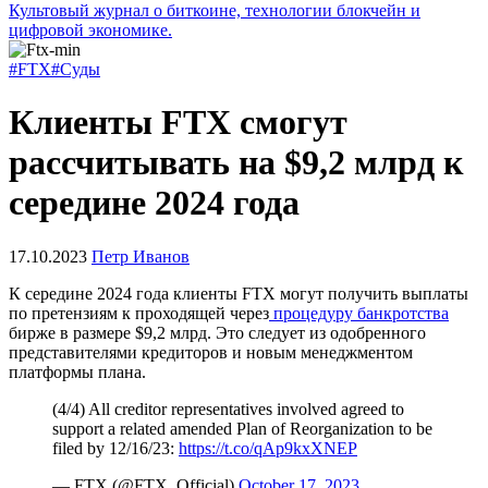
Культовый журнал о биткоине, технологии блокчейн и
цифровой экономике.
#FTX
#Суды
Клиенты FTX смогут
рассчитывать на $9,2 млрд к
середине 2024 года
17.10.2023
Петр Иванов
К середине 2024 года клиенты FTX могут получить выплаты
по претензиям к проходящей через
процедуру банкротства
бирже в размере $9,2 млрд. Это следует из одобренного
представителями кредиторов и новым менеджментом
платформы плана.
(4/4) All creditor representatives involved agreed to
support a related amended Plan of Reorganization to be
filed by 12/16/23:
https://t.co/qAp9kxXNEP
— FTX (@FTX_Official)
October 17, 2023