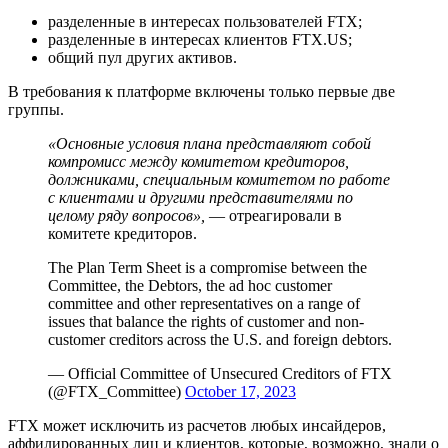
разделенные в интересах пользователей FTX;
разделенные в интересах клиентов FTX.US;
общий пул других активов.
В требования к платформе включены только первые две
группы.
«Основные условия плана представляют собой
компромисс между комитетом кредиторов,
должниками, специальным комитетом по работе
с клиентами и другими представителями по
целому ряду вопросов»,
— отреагировали в
комитете кредиторов.
The Plan Term Sheet is a compromise between the
Committee, the Debtors, the ad hoc customer
committee and other representatives on a range of
issues that balance the rights of customer and non-
customer creditors across the U.S. and foreign debtors.
— Official Committee of Unsecured Creditors of FTX
(@FTX_Committee)
October 17, 2023
FTX может исключить из расчетов любых инсайдеров,
аффилированных лиц и клиентов, которые, возможно, знали о