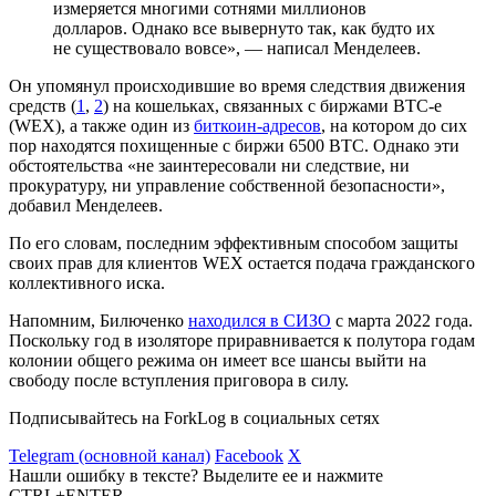
измеряется многими сотнями миллионов
долларов. Однако все вывернуто так, как будто их
не существовало вовсе», — написал Менделеев.
Он упомянул происходившие во время следствия движения
средств (
1
,
2
) на кошельках, связанных с биржами BTC-e
(WEX), а также один из
биткоин-адресов
, на котором до сих
пор находятся похищенные с биржи 6500 BTC. Однако эти
обстоятельства «не заинтересовали ни следствие, ни
прокуратуру, ни управление собственной безопасности»,
добавил Менделеев.
По его словам, последним эффективным способом защиты
своих прав для клиентов WEX остается подача гражданского
коллективного иска.
Напомним, Билюченко
находился в СИЗО
с марта 2022 года.
Поскольку год в изоляторе приравнивается к полутора годам
колонии общего режима он имеет все шансы выйти на
свободу после вступления приговора в силу.
Подписывайтесь на ForkLog в социальных сетях
Telegram (основной канал)
Facebook
X
Нашли ошибку в тексте? Выделите ее и нажмите
CTRL+ENTER