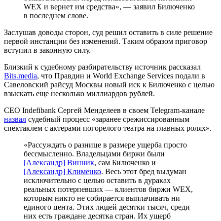
WEX и вернет им средства», — заявил Билюченко
в последнем слове.
Заслушав доводы сторон, суд решил оставить в силе решение
первой инстанции без изменений. Таким образом приговор
вступил в законную силу.
Близкий к судебному разбирательству источник рассказал
Bits.media
, что Правдин и World Exchange Services подали в
Савеловский райсуд Москвы новый иск к Билюченко с целью
взыскать еще несколько миллиардов рублей.
CEO Indefibank Сергей Менделеев в своем Telegram-канале
назвал
судебный процесс «заранее срежиссированным
спектаклем с актерами погорелого театра на главных ролях».
«Рассуждать о разнице в размере ущерба просто
бессмысленно. Владельцами биржи были
[Александр] Винник
, сам Билюченко и
[Александр] Клименко
. Весь этот бред выдуман
исключительно с целью оставить в дураках
реальных потерпевших — клиентов биржи WEX,
которым никто не собирается выплачивать ни
единого цента. Этих людей десятки тысяч, среди
них есть граждане десятка стран. Их ущерб