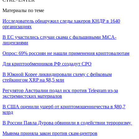
Материалы по теме
Исследователь обнаружил следы хакеров КНДР в 1640
организациях
В ЕС участились случаи скама с фальшивыми MiCA-
лицензиями
Опрос: 69% россиян не нашли применения криптовалютам
Для криптообменников РФ создадут СРО
В Южной Корее ликвидировали схему с фейковым
стейкингом XRP на $8,5 млн
Регулятор Австралии подал иск против Telegram из-за
экстремистских материалов
В США оценили ущерб от криптомошенничества в $80,7
млрд
В России Павла Дурова обвинили в содействии терроризму
Мьянма приняла закон против скам-центров