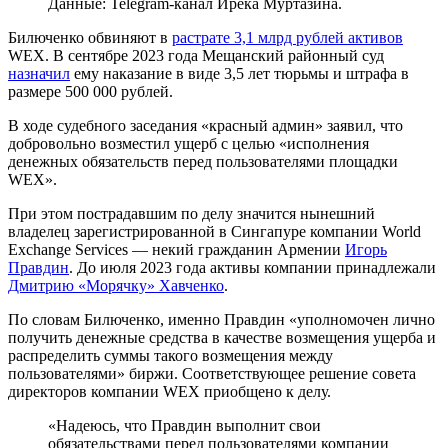
Данные: Telegram-канал Ирека Муртазина.
Билюченко обвиняют в
растрате 3,1 млрд рублей активов
WEX. В сентябре 2023 года Мещанский районный суд
назначил
ему наказание в виде 3,5 лет тюрьмы и штрафа в
размере 500 000 рублей.
В ходе судебного заседания «красный админ» заявил, что
добровольно возместил ущерб с целью «исполнения
денежных обязательств перед пользователями площадки
WEX».
При этом пострадавшим по делу значится нынешний
владелец зарегистрированной в Сингапуре компании World
Exchange Services — некий гражданин Армении
Игорь
Правдин
. До июля 2023 года активы компании принадлежали
Дмитрию «Морячку» Хавченко
.
По словам Билюченко, именно Правдин «уполномочен лично
получить денежные средства в качестве возмещения ущерба и
распределить суммы такого возмещения между
пользователями» биржи. Соответствующее решение совета
директоров компании WEX приобщено к делу.
«Надеюсь, что Правдин выполнит свои
обязательствами перед пользователями компании