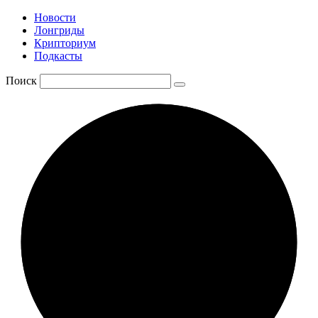
Новости
Лонгриды
Крипториум
Подкасты
Поиск