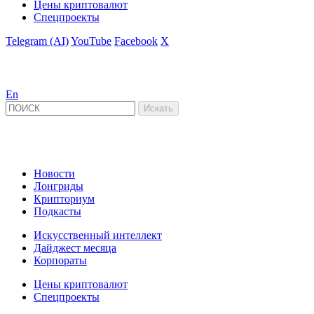
Цены криптовалют
Спецпроекты
Telegram (AI)
YouTube
Facebook
X
En
Новости
Лонгриды
Крипториум
Подкасты
Искусственный интеллект
Дайджест месяца
Корпораты
Цены криптовалют
Спецпроекты