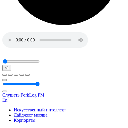
×1
Слушать ForkLog FM
En
Искусственный интеллект
Дайджест месяца
Корпораты